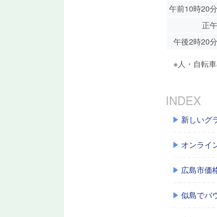
午前10時20
正
午後2時20
※人・自転車
INDEX
新しいグ
オンライ
広島市価
似島でバ