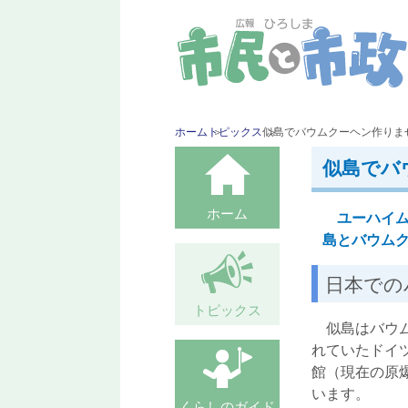
ホーム
トピックス
似島でバウムクーヘン作りま
似島でバ
ホーム
ユーハイム
島とバウム
日本での
トピックス
似島はバウム
れていたドイ
館（現在の原
います。
くらしのガイド