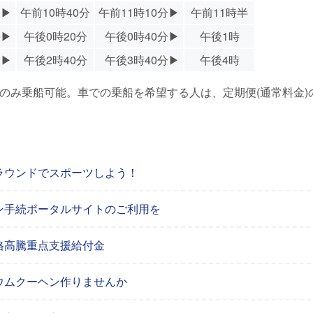
分▶
午前10時40分
午前11時10分▶
午前11時半
午▶
午後0時20分
午後0時40分▶
午後1時
分▶
午後2時40分
午後3時40分▶
午後4時
のみ乗船可能。車での乗船を希望する人は、定期便(通常料金)
ラウンドでスポーツしよう！
ン手続ポータルサイトのご利用を
格高騰重点支援給付金
ウムクーヘン作りませんか