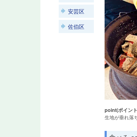
安芸区
佐伯区
point(ポイント
生地が垂れ落
食べる ea