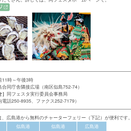
前11時～午後3時
島合同庁舎隣接広場（南区似島752-74）
せ］
同フェスタ実行委員会事務局
話250-8935、ファクス252-7179）
、広島港から無料のチャーターフェリー（下記）が便利です
似島港
似島港
広島港