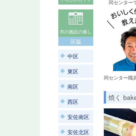
同センターで
市の施設の催し
区版
中区
東区
同センター職
南区
焼く bak
西区
安佐南区
安佐北区