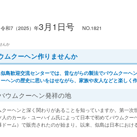
3月1日号
令和7
（2025）
年
NO.1821
せんか
ウムクーヘン作りませんか
似島歓迎交流センターでは、昔ながらの製法でバウムクーヘン
クーヘンの歴史に思いをはせながら、家族や友人などと楽しく
バウムクーヘン発祥の地
クーヘンと深く関わりがあることを知っていますか。第一次
ツ人のカール・ユーハイム氏によって日本で初めてバウムクー
爆ドーム）で販売されたのが始まり。以来、似島は日本におけ