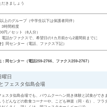
ただきましょう
人以上のグループ（中学生以下は保護者同伴）
］
3時間程度
,000円／セット（8人分）
］
電話かファクスで、希望日の1カ月前から2週間前までに
せ］
同センター（電話、ファクス下記）
同センター（電話259-2766、ファクス259-2767）
日曜日
とフェスタ似島会場
ェスタ似島会場でも、バウムクーヘン焼き体験と試食ができ
しうどんなどの飲食コーナーや、こども神楽（同・右）、フラ
りだくさん。詳しくは、同フェスタホームページで。