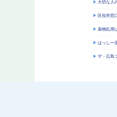
大切な人
区役所窓
薬物乱用
はっしー
ザ・広島