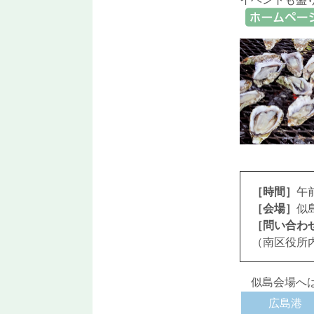
link
［時間］
午
［会場］
似
［問い合わ
（南区役所内電
似島会場へは
広島港