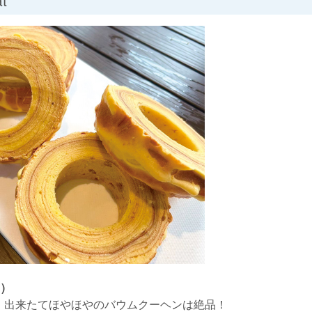
)
、出来たてほやほやのバウムクーヘンは絶品！