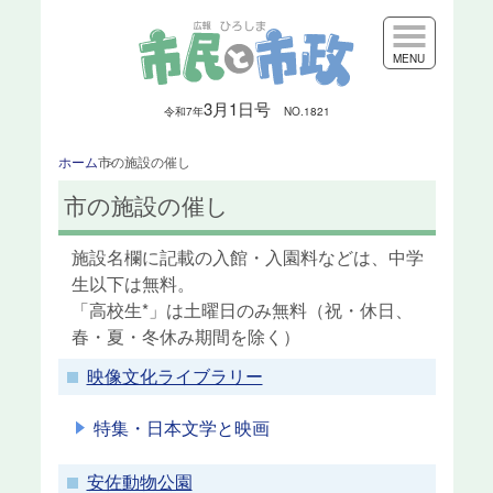
MENU
3月1日号
令和7
年
NO.1821
ホーム
市の施設の催し
市の施設の催し
施設名欄に記載の入館・入園料などは、中学
生以下は無料。
「高校生*」は土曜日のみ無料（祝・休日、
春・夏・冬休み期間を除く）
映像文化ライブラリー
特集・日本文学と映画
安佐動物公園