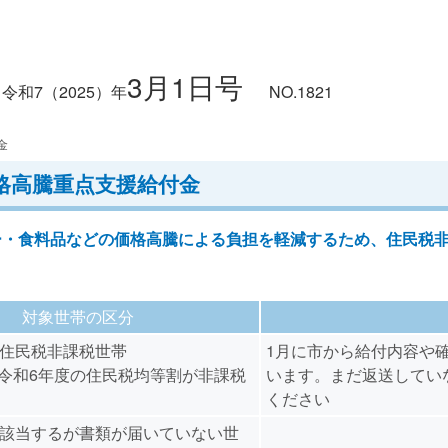
3月1日号
令和7
（2025）
年
NO.1821
金
格高騰重点支援給付金
・食料品などの価格高騰による負担を軽減するため、住民税非
対象世帯の区分
度住民税非課税世帯
1月に市から給付内容や
令和6年度の住民税均等割が非課税
います。まだ返送してい
ください
に該当するが書類が届いていない世