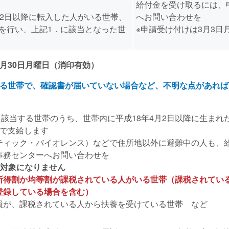
給付金を受け取るには、
月2日以降に転入した人がいる世帯、
へお問い合わせを
を行い、上記1．に該当となった世
※申請受け付けは3月3日
月30日月曜日（消印有効）
れる世帯で、確認書が届いていない場合など、不明な点があれ
に該当する世帯のうち、世帯内に平成18年4月2日以降に生まれ
加で支給します
ティック・バイオレンス）などで住所地以外に避難中の人も、
事務センターへお問い合わせを
対象になりません
所得割か均等割が課税されている人がいる世帯（課税されてい
登録している場合を含む）
員が、課税されている人から扶養を受けている世帯 など