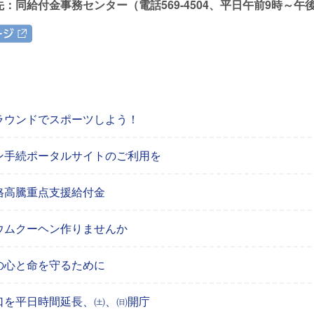
：同給付金事務センター（電話569-4504、平日午前9時～午後5時
ジ
ラウンドでスポーツしよう！
ン手続ポータルサイトのご利用を
格高騰重点支援給付金
ウムクーヘン作りませんか
の心と命を守るために
口を平日時間延長、㈯、㈰開庁