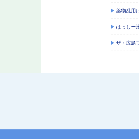
薬物乱用
はっしー
ザ・広島