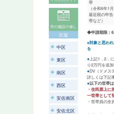
帯
（令和6年1
最近税の申告
帯など）
市の施設の催し
◆申請期限：6
区版
※対象と思わ
中区
を
●
上記1．2．
東区
り2万円を追
●
DV（ドメス
南区
詳しくは下記
●
以下の世帯は
西区
・住民票上に
一世帯として
安佐南区
・世帯員の全
安佐北区