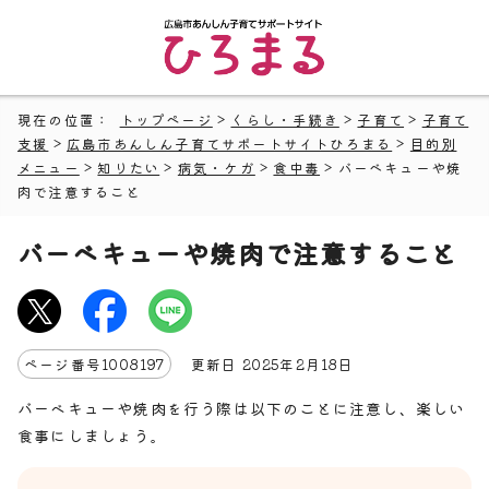
現在の位置：
トップページ
>
くらし・手続き
>
子育て
>
子育て
支援
>
広島市あんしん子育てサポートサイトひろまる
>
目的別
メニュー
>
知りたい
>
病気・ケガ
>
食中毒
> バーベキューや焼
肉で注意すること
バーベキューや焼肉で注意すること
ページ番号
1008197
更新日
2025
年2月
18
日
バーベキューや焼肉を行う際は以下のことに注意し、楽しい
食事にしましょう。