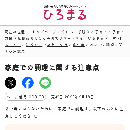
現在の位置：
トップページ
>
くらし・手続き
>
子育て
>
子育て
支援
>
広島市あんしん子育てサポートサイトひろまる
>
目的別
メニュー
>
知りたい
>
病気・ケガ
>
食中毒
> 家庭での調理に関
する注意点
家庭での調理に関する注意点
ページ番号
1008193
更新日
2025
年2月
18
日
食中毒にならないために、家庭での調理は、以下のことに注
意してください。