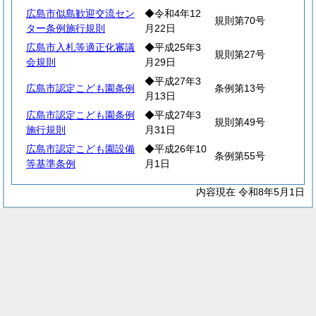
広島市似島歓迎交流セン
◆令和4年12
規則第70号
ター条例施行規則
月22日
広島市入札等適正化審議
◆平成25年3
規則第27号
会規則
月29日
◆平成27年3
広島市認定こども園条例
条例第13号
月13日
広島市認定こども園条例
◆平成27年3
規則第49号
施行規則
月31日
広島市認定こども園設備
◆平成26年10
条例第55号
等基準条例
月1日
内容現在 令和8年5月1日