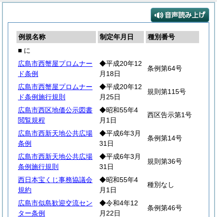
例規名称
制定年月日
種別番号
■ に
広島市西蟹屋プロムナー
◆平成20年12
条例第64号
ド条例
月18日
広島市西蟹屋プロムナー
◆平成20年12
規則第115号
ド条例施行規則
月25日
広島市西区地価公示図書
◆昭和55年4
西区告示第1号
閲覧規程
月1日
広島市西新天地公共広場
◆平成6年3月
条例第14号
条例
31日
広島市西新天地公共広場
◆平成6年3月
規則第36号
条例施行規則
31日
西日本宝くじ事務協議会
◆昭和55年4
種別なし
規約
月1日
広島市似島歓迎交流セン
◆令和4年12
条例第46号
ター条例
月22日