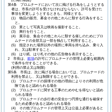
(行為の制限)
第4条
プロムナードにおいて次に掲げる行為をしようとする
者は、市長の許可を受けなければならない。
許可を受けた
事項を変更しようとするときも、同様とする。
(1)
物品の販売、募金その他これらに類する行為をするこ
と。
(2)
業として写真又は映画を撮影すること。
(3)
興行を行うこと。
(4)
展示会、集会その他これらに類する催しのためにプロ
ムナードの全部又は一部を独占して利用すること。
(5)
指定された場所以外の場所に車両を持ち込み、乗り入
れ、又は駐車すること。
(6)
はり紙、はり札その他の広告物を表示すること。
2
市長は、
前項
の許可にプロムナードの管理上必要な範囲内
で条件を付することができる。
(利用の禁止又は制限)
第5条
市長は、次に掲げる場合においては、プロムナードの
利用を禁止し、又は制限することができる。
(1)
プロムナードの損壊その他の理由によりその利用が危
険であると認められる場合
(2)
プロムナードに関する工事のためやむを得ないと認め
られる場合
(3)
プロムナードの歩行者の安全かつ円滑な通行を確保す
るため必要があると認められる場合
(4)
その他プロムナードの管理上又は公益上必要があると