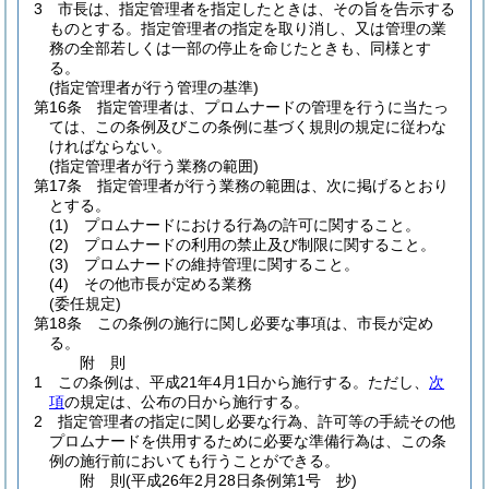
3
市長は、指定管理者を指定したときは、その旨を告示する
ものとする。
指定管理者の指定を取り消し、又は管理の業
務の全部若しくは一部の停止を命じたときも、同様とす
る。
(指定管理者が行う管理の基準)
第16条
指定管理者は、プロムナードの管理を行うに当たっ
ては、この条例及びこの条例に基づく規則の規定に従わな
ければならない。
(指定管理者が行う業務の範囲)
第17条
指定管理者が行う業務の範囲は、次に掲げるとおり
とする。
(1)
プロムナードにおける行為の許可に関すること。
(2)
プロムナードの利用の禁止及び制限に関すること。
(3)
プロムナードの維持管理に関すること。
(4)
その他市長が定める業務
(委任規定)
第18条
この条例の施行に関し必要な事項は、市長が定め
る。
附
則
1
この条例は、平成21年4月1日から施行する。
ただし、
次
項
の規定は、公布の日から施行する。
2
指定管理者の指定に関し必要な行為、許可等の手続その他
プロムナードを供用するために必要な準備行為は、この条
例の施行前においても行うことができる。
附
則
(平成26年2月28日
条例第1号 抄)