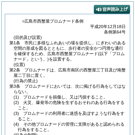
○広島市西蟹屋プロムナード条例
平成20年12月18日
条例第64号
(目的及び設置)
第1条
市民に多様なふれあいの場を提供し、にぎわいのある
空間の形成を図るとともに、歩行者の安全かつ円滑な通行
を確保するため、広島市西蟹屋プロムナード
(以下「プロム
ナード」という。)
を設置する。
(位置)
第2条
プロムナードは、広島市南区の西蟹屋三丁目及び南蟹
屋二丁目に置く。
(行為の禁止)
第3条
プロムナードにおいては、次に掲げる行為をしてはな
らない。
(1)
プロムナードを損傷し、又は汚損すること。
(2)
火災、爆発等の危険を生ずるおそれのある行為をする
こと。
(3)
プロムナードの利用者に迷惑を及ぼすような行為をす
ること。
(4)
その他プロムナードの管理に支障があると認められる
行為をすること。