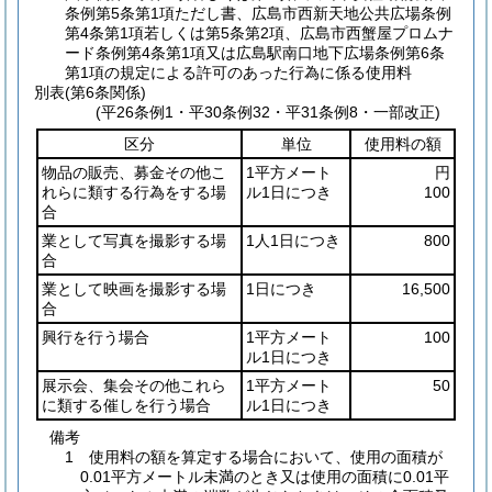
条例第5条第1項ただし書、広島市西新天地公共広場条例
第4条第1項若しくは第5条第2項、広島市西蟹屋プロムナ
ード条例第4条第1項又は広島駅南口地下広場条例第6条
第1項の規定による許可のあった行為に係る使用料
別表
(第6条関係)
(平26条例1・平30条例32・平31条例8・一部改正)
区分
単位
使用料の額
物品の販売、募金その他こ
1平方メート
円
れらに類する行為をする場
ル1日につき
100
合
業として写真を撮影する場
1人1日につき
800
合
業として映画を撮影する場
1日につき
16,500
合
興行を行う場合
1平方メート
100
ル1日につき
展示会、集会その他これら
1平方メート
50
に類する催しを行う場合
ル1日につき
備考
1 使用料の額を算定する場合において、使用の面積が
0.01平方メートル未満のとき又は使用の面積に0.01平