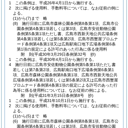
1
この条例は、平成26年4月1日から施行する。
2
次に掲げる使用料、手数料等については、なお従前の例に
よる。
(1)から(7)まで
略
(8)
施行日前に広島市森林公園条例第8条第1項、広島市公
園条例第4条第1項若しくは第3項、広島市安佐動物公園
条例第5条第1項ただし書、広島市西新天地公共広場条例
第4条第1項若しくは第5条第2項、広島市西蟹屋プロムナ
ード条例第4条第1項又は広島駅南口地下広場条例第6条
第1項の規定による許可のあった行為に係る使用料
附
則
(平成30年3月29日
条例第32号 抄)
1
この条例は、平成30年4月1日から施行する。
4
施行日前に広島市安佐動物公園条例第5条第1項ただし書
若しくは第7条第2項、広島駅南口地下広場条例第6条第1
項、広島市森林公園条例第8条第1項、広島市西新天地公共
広場条例第4条第1項若しくは第5条第2項又は広島市西蟹屋
プロムナード条例第4条第1項の規定による許可のあった行
為等に係る使用料については、なお従前の例による。
附
則
(平成31年3月15日
条例第8号 抄)
1
この条例は、平成31年10月1日から施行する。
2
次に掲げる使用料、手数料等については、なお従前の例に
よる。
(1)から(5)まで
略
(6)
施行日前に広島市森林公園条例第8条第1項、広島市公
園条例第4条第1項若しくは第3項、広島市安佐動物公園