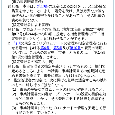
(市の損害賠償責任)
第13条
本市は、
第10条
の規定による処分をし、又は必要な
措置を命じたことにより、処分を受け、又は必要な措置を
命ぜられた者が損害を受けることがあっても、その賠償の
責めを負わない。
(指定管理者による管理)
第14条
プロムナードの管理は、地方自治法
(昭和22年法律
第67号)
第244条の2第3項に規定する指定管理者
(以下「指
定管理者」という。)
に行わせることができる。
2
前項
の規定によりプロムナードの管理を指定管理者に行わ
せる場合における
第4条
、
第5条
及び
第10条
の規定の適用に
ついては、これらの規定中「市長」とあるのは、「第14条
第1項の指定管理者」とする。
(指定管理者の指定の手続)
第15条
指定管理者の指定を受けようとするものは、規則で
定めるところにより、申請書に事業計画書その他規則で定
める書類を添えて、市長に提出しなければならない。
2
指定管理者の指定は、次に掲げる基準に適合するもの以外
のものに対し行ってはならない。
(1)
市民の平等なプロムナードの利用が確保されること。
(2)
事業計画書の内容が、プロムナードの設置の目的を効
果的に達成し、かつ、その管理に要する経費を縮減でき
るものであること。
(3)
事業計画書に沿ったプロムナードの管理を安定して行
う能力を有していること。