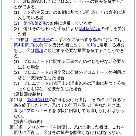
止、原状回復若しくはプロムナードからの退去を命ずるこ
とができる。
(1)
この条例又はこの条例に基づく規則若しくは命令に違
反している者
(2)
第4条第2項
の条件に違反している者
(3)
偽りその他不正な手段により
第4条第1項
の許可を受け
た者
2
市長は、
次の各号
のいずれかに該当する場合においては、
第4条第1項
の許可を受けた者に対し、
前項
に規定する処分
をし、又は
同項
に規定する必要な措置を命ずることができ
る。
(1)
プロムナードに関する工事のためやむを得ない必要が
生じた場合
(2)
プロムナードの保全又は公衆のプロムナードの利用に
著しい支障が生じた場合
(3)
プロムナードの管理上の理由以外の理由に基づく公益
上やむを得ない必要が生じた場合
(原状回復義務)
第11条
第4条第1項
の許可を受けた者は、その許可に係る行
為を終了したとき、又はその許可を取り消されたときは、
直ちにプロムナードを原状に回復して返還しなければなら
ない。
(損害賠償義務)
第12条
プロムナードを損傷し、又は汚損した者は、これを
原状に回復し、又はその損害を賠償しなければならない。