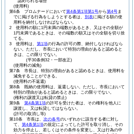
認められる場合
(使用料)
第6条
プロムナードにおいて
第4条第1項第1号
から
第4号
ま
でに掲げる行為をしようとする者は、
別表
に掲げる額の使
用料を納付しなければならない。
2
使用料の額に1円未満の端数があるとき、又はその全額が
1円未満であるときは、その端数の額又はその全額を切り捨
てる。
3
使用料は、
第1項
の行為の許可の際、納付しなければなら
ない。
ただし、市長において特別の理由があると認めると
きは、この限りでない。
(平30条例32・一部改正)
(使用料の減免)
第7条
市長は、特別の理由があると認めるときは、使用料を
減免することができる。
(使用料の不返還)
第8条
既納の使用料は、返還しない。
ただし、市長において
特別の理由があると認めるときは、この限りでない。
(権利の譲渡又は転貸の禁止)
第9条
第4条第1項
の許可を受けた者は、その権利を他人に
譲渡し、又は転貸してはならない。
(許可の取消し等)
第10条
市長は、
次の各号
のいずれかに該当する者に対し
て、
第4条第1項
の規定によってした許可を取り消し、その
効力を停止し、若しくはその条件を変更し、又は行為の中