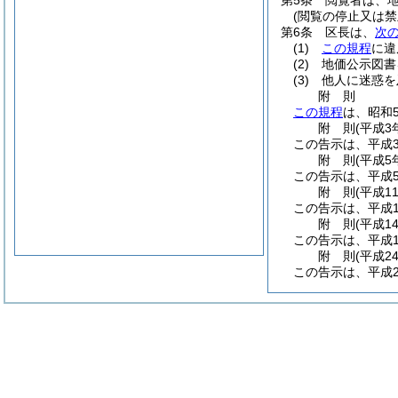
第5条
閲覧者は、
(閲覧の停止又は禁
第6条
区長は、
次
(1)
この規程
に違
(2)
地価公示図書
(3)
他人に迷惑を
附
則
この規程
は、昭和
附
則
(平成3
この告示は、平成3
附
則
(平成5
この告示は、平成
附
則
(平成1
この告示は、平成1
附
則
(平成1
この告示は、平成1
附
則
(平成2
この告示は、平成2