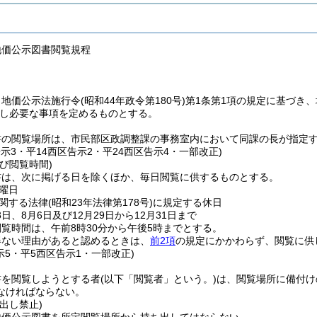
地価公示図書閲覧規程
、地価公示法施行令
(昭和44年政令第180号)
第1条第1項の規定に基づき
し必要な事項を定めるものとする。
書の閲覧場所は、市民部区政調整課の事務室内において同課の長が指定
告示3・平14西区告示2・平24西区告示4・一部改正)
び閲覧時間)
書は、次に掲げる日を除くほか、毎日閲覧に供するものとする。
曜日
関する法律
(昭和23年法律第178号)
に規定する休日
3日、8月6日及び12月29日から12月31日まで
覧時間は、午前8時30分から午後5時までとする。
得ない理由があると認めるときは、
前2項
の規定にかかわらず、閲覧に供
示5・平5西区告示1・一部改正)
書を閲覧しようとする者
(以下「閲覧者」という。)
は、閲覧場所に備付け
なければならない。
出し禁止)