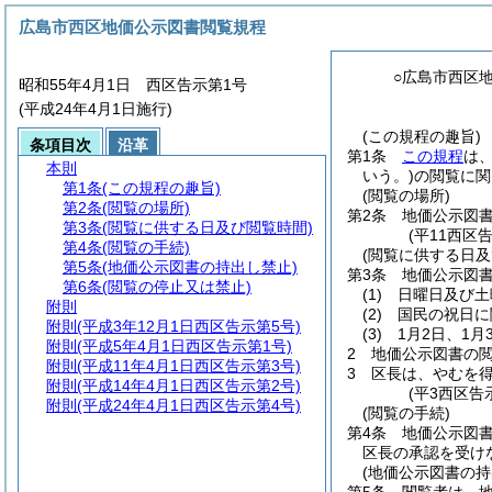
広島市西区地価公示図書閲覧規程
○広島市西区
昭和55年4月1日 西区告示第1号
(平成24年4月1日施行)
(この規程の趣旨)
条項目次
沿革
第1条
この規程
は
本則
いう。)
の閲覧に関
第1条
(この規程の趣旨)
(閲覧の場所)
第2条
(閲覧の場所)
第2条
地価公示図
第3条
(閲覧に供する日及び閲覧時間)
(平11西区
第4条
(閲覧の手続)
(閲覧に供する日及
第5条
(地価公示図書の持出し禁止)
第3条
地価公示図
第6条
(閲覧の停止又は禁止)
(1)
日曜日及び土
附則
(2)
国民の祝日に
附則
(平成3年12月1日西区告示第5号)
(3)
1月2日、1月
附則
(平成5年4月1日西区告示第1号)
2
地価公示図書の閲
附則
(平成11年4月1日西区告示第3号)
3
区長は、やむを
附則
(平成14年4月1日西区告示第2号)
(平3西区告
附則
(平成24年4月1日西区告示第4号)
(閲覧の手続)
第4条
地価公示図
区長の承認を受け
(地価公示図書の持