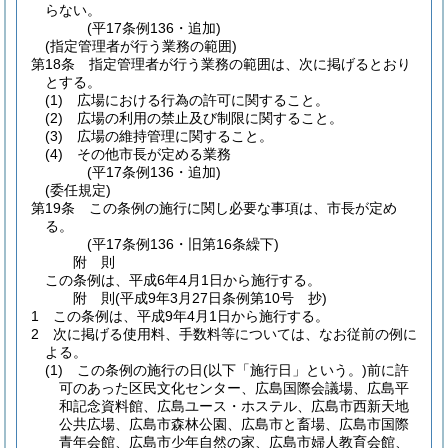
らない。
(平17条例136・追加)
(指定管理者が行う業務の範囲)
第18条
指定管理者が行う業務の範囲は、次に掲げるとおり
とする。
(1)
広場における行為の許可に関すること。
(2)
広場の利用の禁止及び制限に関すること。
(3)
広場の維持管理に関すること。
(4)
その他市長が定める業務
(平17条例136・追加)
(委任規定)
第19条
この条例の施行に関し必要な事項は、市長が定め
る。
(平17条例136・旧第16条繰下)
附
則
この条例は、平成6年4月1日から施行する。
附
則
(平成9年3月27日
条例第10号 抄)
1
この条例は、平成9年4月1日から施行する。
2
次に掲げる使用料、手数料等については、なお従前の例に
よる。
(1)
この条例の施行の日
(以下「施行日」という。)
前に許
可のあった区民文化センター、広島国際会議場、広島平
和記念資料館、広島ユース・ホステル、広島市西新天地
公共広場、広島市森林公園、広島市と畜場、広島市国際
青年会館、広島市少年自然の家、広島市婦人教育会館、