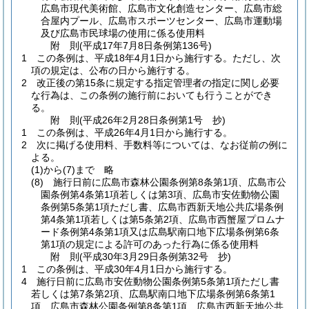
広島市現代美術館、広島市文化創造センター、広島市総
合屋内プール、広島市スポーツセンター、広島市運動場
及び広島市民球場の使用に係る使用料
附
則
(平成17年7月8日
条例第136号)
1
この条例は、平成18年4月1日から施行する。
ただし、次
項の規定は、公布の日から施行する。
2
改正後の第15条に規定する指定管理者の指定に関し必要
な行為は、この条例の施行前においても行うことができ
る。
附
則
(平成26年2月28日
条例第1号 抄)
1
この条例は、平成26年4月1日から施行する。
2
次に掲げる使用料、手数料等については、なお従前の例に
よる。
(1)から(7)まで
略
(8)
施行日前に広島市森林公園条例第8条第1項、広島市公
園条例第4条第1項若しくは第3項、広島市安佐動物公園
条例第5条第1項ただし書、広島市西新天地公共広場条例
第4条第1項若しくは第5条第2項、広島市西蟹屋プロムナ
ード条例第4条第1項又は広島駅南口地下広場条例第6条
第1項の規定による許可のあった行為に係る使用料
附
則
(平成30年3月29日
条例第32号 抄)
1
この条例は、平成30年4月1日から施行する。
4
施行日前に広島市安佐動物公園条例第5条第1項ただし書
若しくは第7条第2項、広島駅南口地下広場条例第6条第1
項、広島市森林公園条例第8条第1項、広島市西新天地公共