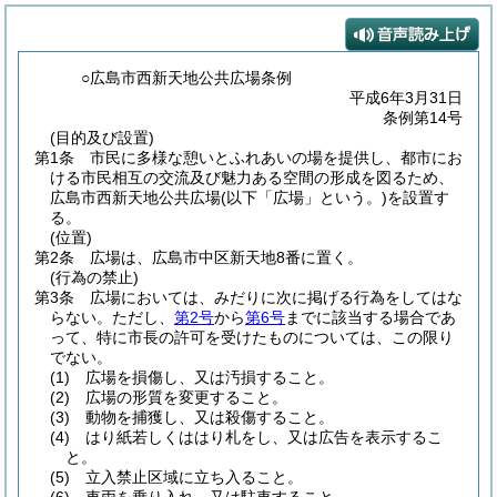
○広島市西新天地公共広場条例
平成6年3月31日
条例第14号
(目的及び設置)
第1条
市民に多様な憩いとふれあいの場を提供し、都市にお
ける市民相互の交流及び魅力ある空間の形成を図るため、
広島市西新天地公共広場
(以下「広場」という。)
を設置す
る。
(位置)
第2条
広場は、広島市中区新天地8番に置く。
(行為の禁止)
第3条
広場においては、みだりに次に掲げる行為をしてはな
らない。
ただし、
第2号
から
第6号
までに該当する場合であ
って、特に市長の許可を受けたものについては、この限り
でない。
(1)
広場を損傷し、又は汚損すること。
(2)
広場の形質を変更すること。
(3)
動物を捕獲し、又は殺傷すること。
(4)
はり紙若しくははり札をし、又は広告を表示するこ
と。
(5)
立入禁止区域に立ち入ること。