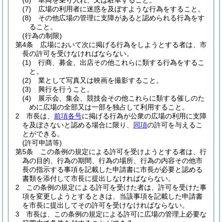
(6)
車両を乗り入れ、又は駐車すること。
(7)
広場の利用者に迷惑を及ぼすような行為をすること。
(8)
その他広場の管理に支障があると認められる行為をす
ること。
(行為の制限)
第4条
広場において次に掲げる行為をしようとする者は、市
長の許可を受けなければならない。
(1)
行商、募金、出店その他これらに類する行為をするこ
と。
(2)
業として写真又は映画を撮影すること。
(3)
興行を行うこと。
(4)
展示会、集会、競技会その他これらに類する催しのた
めに広場の全部又は一部を独占して利用すること。
2
市長は、
前項各号
に掲げる行為が公衆の広場の利用に支障
を及ぼさないと認める場合に限り、
同項
の許可を与えるこ
とができる。
(許可申請等)
第5条
この条例の規定による許可を受けようとする者は、行
為の目的、行為の期間、行為の場所、行為の内容その他市
長の指示する事項を記載した申請書に市長が必要と認める
書類を添付して市長に提出しなければならない。
2
この条例の規定による許可を受けた者は、許可を受けた事
項を変更しようとするときは、当該事項を記載した申請書
を市長に提出してその許可を受けなければならない。
3
市長は、この条例の規定による許可に広場の管理上必要な