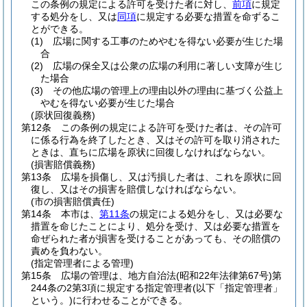
この条例の規定による許可を受けた者に対し、
前項
に規定
する処分をし、又は
同項
に規定する必要な措置を命ずるこ
とができる。
(1)
広場に関する工事のためやむを得ない必要が生じた場
合
(2)
広場の保全又は公衆の広場の利用に著しい支障が生じ
た場合
(3)
その他広場の管理上の理由以外の理由に基づく公益上
やむを得ない必要が生じた場合
(原状回復義務)
第12条
この条例の規定による許可を受けた者は、その許可
に係る行為を終了したとき、又はその許可を取り消された
ときは、直ちに広場を原状に回復しなければならない。
(損害賠償義務)
第13条
広場を損傷し、又は汚損した者は、これを原状に回
復し、又はその損害を賠償しなければならない。
(市の損害賠償責任)
第14条
本市は、
第11条
の規定による処分をし、又は必要な
措置を命じたことにより、処分を受け、又は必要な措置を
命ぜられた者が損害を受けることがあっても、その賠償の
責めを負わない。
(指定管理者による管理)
第15条
広場の管理は、地方自治法
(昭和22年法律第67号)
第
244条の2第3項に規定する指定管理者
(以下「指定管理者」
という。)
に行わせることができる。