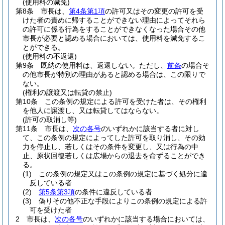
(使用料の減免)
第8条
市長は、
第4条第1項
の許可又はその変更の許可を受
けた者の責めに帰することができない理由によってそれら
の許可に係る行為をすることができなくなった場合その他
市長が必要と認める場合においては、使用料を減免するこ
とができる。
(使用料の不返還)
第9条
既納の使用料は、返還しない。
ただし、
前条
の場合そ
の他市長が特別の理由があると認める場合は、この限りで
ない。
(権利の譲渡又は転貸の禁止)
第10条
この条例の規定による許可を受けた者は、その権利
を他人に譲渡し、又は転貸してはならない。
(許可の取消し等)
第11条
市長は、
次の各号
のいずれかに該当する者に対し
て、この条例の規定によってした許可を取り消し、その効
力を停止し、若しくはその条件を変更し、又は行為の中
止、原状回復若しくは広場からの退去を命ずることができ
る。
(1)
この条例の規定又はこの条例の規定に基づく処分に違
反している者
(2)
第5条第3項
の条件に違反している者
(3)
偽りその他不正な手段によりこの条例の規定による許
可を受けた者
2
市長は、
次の各号
のいずれかに該当する場合においては、