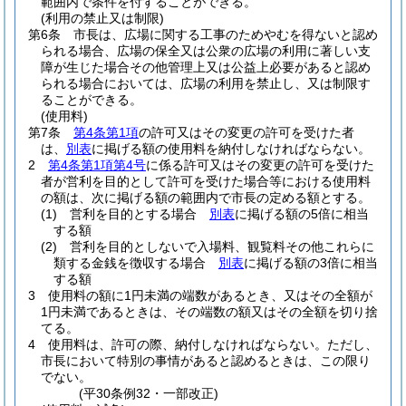
範囲内で条件を付することができる。
(利用の禁止又は制限)
第6条
市長は、広場に関する工事のためやむを得ないと認め
られる場合、広場の保全又は公衆の広場の利用に著しい支
障が生じた場合その他管理上又は公益上必要があると認め
られる場合においては、広場の利用を禁止し、又は制限す
ることができる。
(使用料)
第7条
第4条第1項
の許可又はその変更の許可を受けた者
は、
別表
に掲げる額の使用料を納付しなければならない。
2
第4条第1項第4号
に係る許可又はその変更の許可を受けた
者が営利を目的として許可を受けた場合等における使用料
の額は、次に掲げる額の範囲内で市長の定める額とする。
(1)
営利を目的とする場合
別表
に掲げる額の5倍に相当
する額
(2)
営利を目的としないで入場料、観覧料その他これらに
類する金銭を徴収する場合
別表
に掲げる額の3倍に相当
する額
3
使用料の額に1円未満の端数があるとき、又はその全額が
1円未満であるときは、その端数の額又はその全額を切り捨
てる。
4
使用料は、許可の際、納付しなければならない。
ただし、
市長において特別の事情があると認めるときは、この限り
でない。
(平30条例32・一部改正)