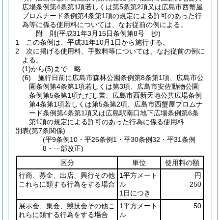
広場条例第4条第1項若しくは第5条第2項又は広島市西蟹屋
プロムナード条例第4条第1項の規定による許可のあった行
為等に係る使用料については、なお従前の例による。
附
則
(平成31年3月15日
条例第8号 抄)
1
この条例は、平成31年10月1日から施行する。
2
次に掲げる使用料、手数料等については、なお従前の例に
よる。
(1)から(5)まで
略
(6)
施行日前に広島市森林公園条例第8条第1項、広島市公
園条例第4条第1項若しくは第3項、広島市安佐動物公園
条例第5条第1項ただし書、広島市西新天地公共広場条例
第4条第1項若しくは第5条第2項、広島市西蟹屋プロムナ
ード条例第4条第1項又は広島駅南口地下広場条例第6条
第1項の規定による許可のあった行為に係る使用料
別表
(第7条関係)
(平9条例10・平26条例1・平30条例32・平31条例
8・一部改正)
区分
単位
使用料の額
行商、募金、出店、興行その他
1平方メート
円
これらに類する行為をする場合
ル
250
1日につき
展示会、集会、競技会その他こ
1平方メート
50
れらに類する行為をする場合
ル