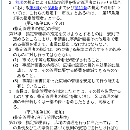
2
前項
の規定により広場の管理を指定管理者に行わせる場合
における
第3条
から
第6条
まで及び
第11条
の規定の適用につ
いては、これらの規定中「市長」とあるのは、「第15条第
1項の指定管理者」とする。
(平17条例136・全改)
(指定管理者の指定の手続)
第16条
指定管理者の指定を受けようとするものは、規則で
定めるところにより、申請書に事業計画書その他規則で定
める書類を添えて、市長に提出しなければならない。
2
指定管理者の指定は、次に掲げる基準に適合するもの以外
のものに対し行ってはならない。
(1)
市民の平等な広場の利用が確保されること。
(2)
事業計画書の内容が、広場の設置の目的を効果的に達
成し、かつ、その管理に要する経費を縮減できるもので
あること。
(3)
事業計画書に沿った広場の管理を安定して行う能力を
有していること。
3
市長は、指定管理者を指定したときは、その旨を告示する
ものとする。
指定管理者の指定を取り消し、又は管理の業
務の全部若しくは一部の停止を命じたときも、同様とす
る。
(平17条例136・追加)
(指定管理者が行う管理の基準)
第17条
指定管理者は、広場の管理を行うに当たっては、こ
の条例及びこの条例に基づく規則の規定に従わなければな