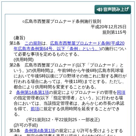
○広島市西蟹屋プロムナード条例施行規則
平成20年12月25日
規則第115号
(趣旨)
第1条
この規則
は、
広島市西蟹屋プロムナード条例
(平成20
年広島市条例第64号。以下「条例」という。)
の施行につい
て必要な事項を定めるものとする。
(供用時間)
第2条
広島市西蟹屋プロムナード
(以下「プロムナード」と
いう。)
の供用時間は、午前9時から午後6時
(広島市民球場
において午後5時以後にプロ野球その他これに類する興行が
行われる場合にあっては、午後11時)
までとする。
ただし、
都合により供用時間を変更することがある。
2
条例第14条第1項
の規定によりプロムナードの管理を
同項
の指定管理者
(以下「指定管理者」という。)
に行わせる場
合においては、当該指定管理者は、あらかじめ市長の承認
を得て、
前項
に規定する供用時間を延長することができ
る。
(平21規則12・平22規則25・一部改正)
(許可の手続)
第3条
条例第4条第1項
の規定により許可を受けようとする