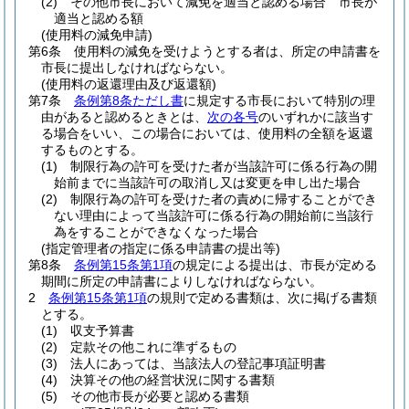
(2)
その他市長において減免を適当と認める場合 市長が
適当と認める額
(使用料の減免申請)
第6条
使用料の減免を受けようとする者は、所定の申請書を
市長に提出しなければならない。
(使用料の返還理由及び返還額)
第7条
条例第8条ただし書
に規定する市長において特別の理
由があると認めるときとは、
次の各号
のいずれかに該当す
る場合をいい、この場合においては、使用料の全額を返還
するものとする。
(1)
制限行為の許可を受けた者が当該許可に係る行為の開
始前までに当該許可の取消し又は変更を申し出た場合
(2)
制限行為の許可を受けた者の責めに帰することができ
ない理由によって当該許可に係る行為の開始前に当該行
為をすることができなくなった場合
(指定管理者の指定に係る申請書の提出等)
第8条
条例第15条第1項
の規定による提出は、市長が定める
期間に所定の申請書によりしなければならない。
2
条例第15条第1項
の規則で定める書類は、次に掲げる書類
とする。
(1)
収支予算書
(2)
定款その他これに準ずるもの
(3)
法人にあっては、当該法人の登記事項証明書
(4)
決算その他の経営状況に関する書類
(5)
その他市長が必要と認める書類