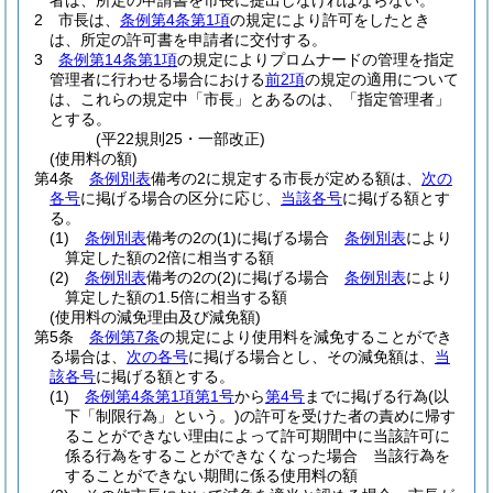
者は、所定の申請書を市長に提出しなければならない。
2
市長は、
条例第4条第1項
の規定により許可をしたとき
は、所定の許可書を申請者に交付する。
3
条例第14条第1項
の規定によりプロムナードの管理を指定
管理者に行わせる場合における
前2項
の規定の適用について
は、これらの規定中「市長」とあるのは、「指定管理者」
とする。
(平22規則25・一部改正)
(使用料の額)
第4条
条例別表
備考の2に規定する市長が定める額は、
次の
各号
に掲げる場合の区分に応じ、
当該各号
に掲げる額とす
る。
(1)
条例別表
備考の2の
(1)
に掲げる場合
条例別表
により
算定した額の2倍に相当する額
(2)
条例別表
備考の2の
(2)
に掲げる場合
条例別表
により
算定した額の1.5倍に相当する額
(使用料の減免理由及び減免額)
第5条
条例第7条
の規定により使用料を減免することができ
る場合は、
次の各号
に掲げる場合とし、その減免額は、
当
該各号
に掲げる額とする。
(1)
条例第4条第1項第1号
から
第4号
までに掲げる行為
(以
下「制限行為」という。)
の許可を受けた者の責めに帰す
ることができない理由によって許可期間中に当該許可に
係る行為をすることができなくなった場合 当該行為を
することができない期間に係る使用料の額