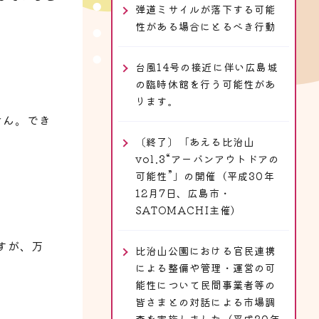
弾道ミサイルが落下する可能
性がある場合にとるべき行動
台風14号の接近に伴い広島城
の臨時休館を行う可能性があ
ります。
せん。でき
〔終了〕「あえる比治山
vol.3“アーバンアウトドアの
可能性”」の開催（平成30年
12月7日、広島市・
SATOMACHI主催）
すが、万
比治山公園における官民連携
による整備や管理・運営の可
能性について民間事業者等の
皆さまとの対話による市場調
査を実施しました（平成30年