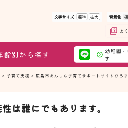
文字サイズ
標準
拡大
背景色
よ
幼稚園・
年齢別から探す
す
て
>
子育て支援
>
広島市あんしん子育てサポートサイトひろ
能性は誰にでもあります。