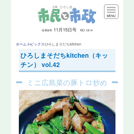
MENU
11月15日号
令和6
年
NO.1814
ホーム
トピックス
ひろしまそだちkitchen
ひろしまそだちkitchen（キッ
チン） vol.42
ミニ広島菜の豚トロ炒め