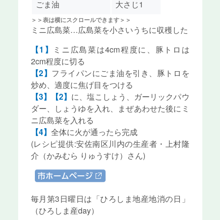
ごま油
大さじ1
＞＞表は横にスクロールできます＞＞
ミニ広島菜…広島菜を小さいうちに収穫したもの
【1】
ミニ広島菜は4cm程度に、豚トロは
2cm程度に切る
【2】
フライパンにごま油を引き、豚トロを
炒め、適度に焦げ目をつける
【3】【2】
に、塩こしょう、ガーリックパウ
ダー、しょうゆを入れ、まぜあわせた後にミ
ニ広島菜を入れる
【4】
全体に火が通ったら完成
(レシピ提供:安佐南区川内の生産者・上村隆
介（かみむら りゅうすけ）さん)
市ホームページ
毎月第3日曜日は「ひろしま地産地消の日」
（ひろしま産day）