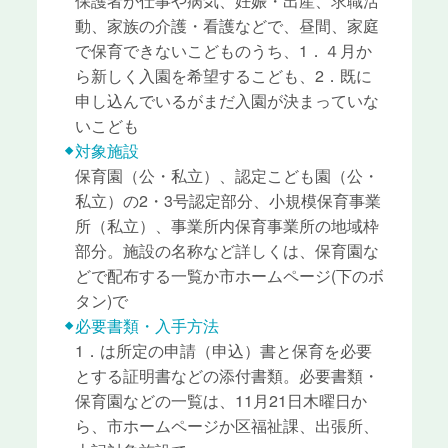
保護者が仕事や病気、妊娠・出産、求職活
動、家族の介護・看護などで、昼間、家庭
で保育できないこどものうち、1．４月か
ら新しく入園を希望するこども、2．既に
申し込んでいるがまだ入園が決まっていな
いこども
対象施設
保育園（公・私立）、認定こども園（公・
私立）の2・3号認定部分、小規模保育事業
所（私立）、事業所内保育事業所の地域枠
部分。施設の名称など詳しくは、保育園な
どで配布する一覧か市ホームページ(下のボ
タン)で
必要書類・入手方法
1．は所定の申請（申込）書と保育を必要
とする証明書などの添付書類。必要書類・
保育園などの一覧は、11月21日木曜日か
ら、市ホームページか区福祉課、出張所、