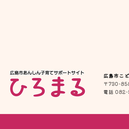
広島市こ
〒730-
電話 082-