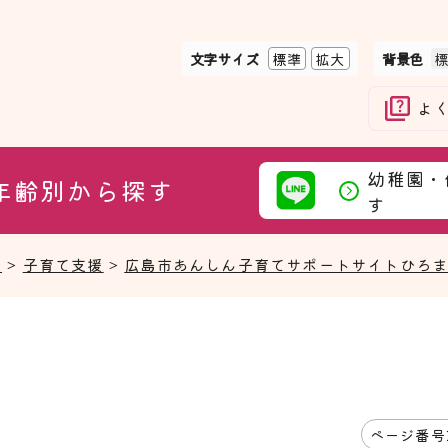
文字サイズ
標準
拡大
背景色
よ
幼稚園・
年齢別から探す
す
て
>
子育て支援
>
広島市あんしん子育てサポートサイトひろ
ページ番号