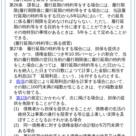
第26条
課長は、履行延期の特約等をする場合には、履行期
限
(履行期限後に履行延期の特約等をする場合には、当該履
行延期の特約等をする日)
から5年以内において、その延長
に係る履行期限を定めなければならない。
ただし、履行延
期の特約等をする目的を十分に達することができないとき
その他特別の事情があるときは、5年をこえて定めることが
できる。
(履行延期の特約等に係る措置)
第27条
履行延期の特約等をする場合には、担保を提供さ
せ、かつ、債権金額につき年10.95パーセントの割合で、当
初の履行期限の翌日
(当初の履行期限後に履行延期の特約等
をした場合にあつては、履行延期の特約等をした日)
からこ
れを納入した日までの日数によつて計算した金額に相当す
る利息
(以下「延期利息」という。)
を付するものとする。
2
前項
の規定により延期利息の額を計算する場合において、
その額に100円未満の端数が生じるときは、その端数金額
を切り捨てる。
3
第1項
の規定にかかわらず、次に掲げる場合は、担保の提
供を免除することができる。
(1)
債務者から担保を提供させることが、債務者の生活の
維持又は事業の遂行を阻害する等公益上著しい支障を及
ぼすこととなるおそれがある場合
(2)
同一債務者に対する債権金額の合計額が5万円未満で
ある場合