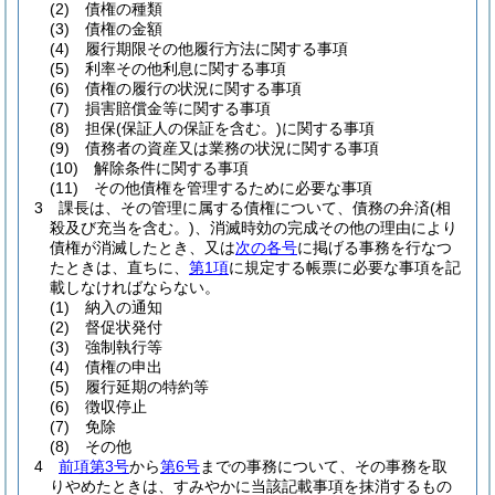
(2)
債権の種類
(3)
債権の金額
(4)
履行期限その他履行方法に関する事項
(5)
利率その他利息に関する事項
(6)
債権の履行の状況に関する事項
(7)
損害賠償金等に関する事項
(8)
担保
(保証人の保証を含む。)
に関する事項
(9)
債務者の資産又は業務の状況に関する事項
(10)
解除条件に関する事項
(11)
その他債権を管理するために必要な事項
3
課長は、その管理に属する債権について、債務の弁済
(相
殺及び充当を含む。)
、消滅時効の完成その他の理由により
債権が消滅したとき、又は
次の各号
に掲げる事務を行なつ
たときは、直ちに、
第1項
に規定する帳票に必要な事項を記
載しなければならない。
(1)
納入の通知
(2)
督促状発付
(3)
強制執行等
(4)
債権の申出
(5)
履行延期の特約等
(6)
徴収停止
(7)
免除
(8)
その他
4
前項第3号
から
第6号
までの事務について、その事務を取
りやめたときは、すみやかに当該記載事項を抹消するもの