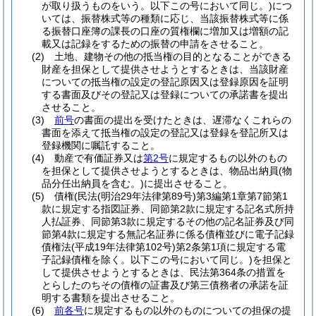
が取り扱うものをいう。以下この号において同じ。)
につ
いては、振替株式等の種類に応じ、当該振替株式等に係
る振替口座簿の課長の口座の質権欄に増加又は増額の記
載又は記録をするための振替の申請をさせること。
(2)
土地、建物その他の抵当権の目的となることができる
財産を担保として提供させようとするときは、当該財産
についての抵当権の設定の登記原因又は登録原因を証明
する書面及びその登記又は登録についての承諾書を提出
させること。
(3)
前号
の書面の提出を受けたときは、遅滞なくこれらの
書面を添えて抵当権の設定の登記又は登録を登記所又は
登録機関に嘱託すること。
(4)
動産で有価証券又は
第2号
に規定するもの以外のもの
を担保として提供させようとするときは、物品出納員
(物
品分任出納員を含む。)
に提出させること。
(5)
債権
(民法
(明治29年法律第89号)
第3編第1章第7節第1
款に規定する指図証券、同節第2款に規定する記名式所持
人払証券、同節第3款に規定するその他の記名証券及び同
節第4款に規定する無記名証券に係る債権並びに電子記録
債権法
(平成19年法律第102号)
第2条第1項に規定する電
子記録債権を除く。以下この号において同じ。)
を担保と
して提供させようとするときは、民法第364条の措置を
とらしたのちその債権の証書及び第三債務者の承諾を証
明する書類を提出させること。
(6)
前各号
に規定するもの以外のものについての担保の提