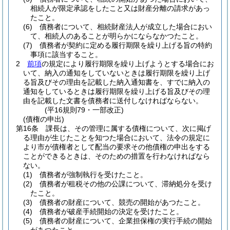
相続人が限定承認をしたこと又は財産分離の請求があっ
たこと。
(6)
債務者について、相続財産法人が成立した場合におい
て、相続人のあることが明らかにならなかつたこと。
(7)
債務者が契約に定める履行期限を繰り上げる旨の特約
事項に該当すること。
2
前項
の規定により履行期限を繰り上げようとする場合にお
いて、納入の通知をしていないときは履行期限を繰り上げ
る旨及びその理由を記載した納入通知書を、すでに納入の
通知をしているときは履行期限を繰り上げる旨及びその理
由を記載した文書を債務者に送付しなければならない。
(平16規則79・一部改正)
(債権の申出)
第16条
課長は、その管理に属する債権について、次に掲げ
る理由が生じたことを知つた場合において、法令の規定に
より市が債権者として配当の要求その他債権の申出をする
ことができるときは、そのための措置を行わなければなら
ない。
(1)
債務者が強制執行を受けたこと。
(2)
債務者が租税その他の公課について、滞納処分を受け
たこと。
(3)
債務者の財産について、競売の開始があつたこと。
(4)
債務者が破産手続開始の決定を受けたこと。
(5)
債務者の財産について、企業担保権の実行手続の開始