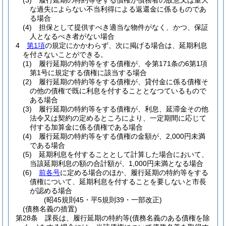
(3)
履行延期の特約等をする債権が債務者の故意又は重大
な過失によらない不当利得による返還金に係るものであ
る場合
(4)
担保として提供すべき適当な物件がなく、かつ、保証
人となるべき者がない場合
4
第1項
の規定にかかわらず、次に掲げる場合は、延期利息
を付さないことができる。
(1)
履行延期の特約等をする債権が、令第171条の6第1項
第1号に規定する債権に該当する場合
(2)
履行延期の特約等をする債権が、貸付金に係る債権そ
の他の債権で既に利息を付することとなつているもので
ある場合
(3)
履行延期の特約等をする債権が、利息、延滞金その他
法令又は契約の定めるところにより、一定期間に応じて
付する加算金に係る債権である場合
(4)
履行延期の特約等をする債権の金額が、2,000円未満
である場合
(5)
延期利息を付することとして計算した場合において、
当該延期利息の額の合計額が、1,000円未満となる場合
(6)
前各号
に定める場合のほか、履行延期の特約等をする
債権について、延期利息を付することを要しないと市長
が認める場合
(昭45規則45・平5規則39・一部改正)
(債務名義の措置)
第28条
課長は、履行延期の特約等
(債務名義のある債権を除