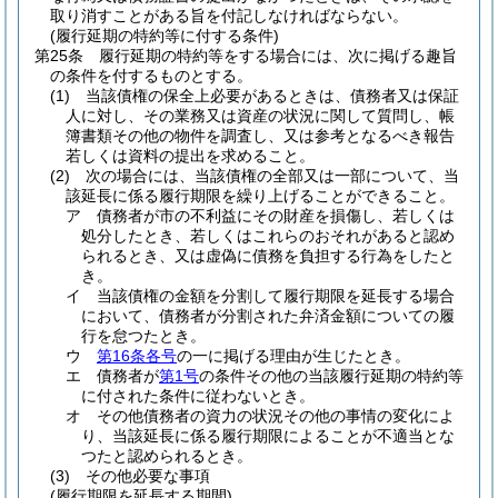
取り消すことがある旨を付記しなければならない。
(履行延期の特約等に付する条件)
第25条
履行延期の特約等をする場合には、次に掲げる趣旨
の条件を付するものとする。
(1)
当該債権の保全上必要があるときは、債務者又は保証
人に対し、その業務又は資産の状況に関して質問し、帳
簿書類その他の物件を調査し、又は参考となるべき報告
若しくは資料の提出を求めること。
(2)
次の場合には、当該債権の全部又は一部について、当
該延長に係る履行期限を繰り上げることができること。
ア
債務者が市の不利益にその財産を損傷し、若しくは
処分したとき、若しくはこれらのおそれがあると認め
られるとき、又は虚偽に債務を負担する行為をしたと
き。
イ
当該債権の金額を分割して履行期限を延長する場合
において、債務者が分割された弁済金額についての履
行を怠つたとき。
ウ
第16条各号
の一に掲げる理由が生じたとき。
エ
債務者が
第1号
の条件その他の当該履行延期の特約等
に付された条件に従わないとき。
オ
その他債務者の資力の状況その他の事情の変化によ
り、当該延長に係る履行期限によることが不適当とな
つたと認められるとき。
(3)
その他必要な事項
(履行期限を延長する期間)