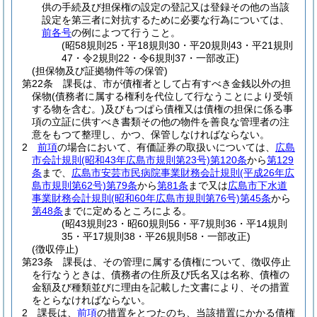
供の手続及び担保権の設定の登記又は登録その他の当該
設定を第三者に対抗するために必要な行為については、
前各号
の例によつて行うこと。
(昭58規則25・平18規則30・平20規則43・平21規則
47・令2規則22・令6規則37・一部改正)
(担保物及び証拠物件等の保管)
第22条
課長は、市が債権者として占有すべき金銭以外の担
保物
(債務者に属する権利を代位して行なうことにより受領
する物を含む。)
及びもつぱら債権又は債権の担保に係る事
項の立証に供すべき書類その他の物件を善良な管理者の注
意をもつて整理し、かつ、保管しなければならない。
2
前項
の場合において、有価証券の取扱いについては、
広島
市会計規則
(昭和43年広島市規則第23号)
第120条
から
第129
条
まで、
広島市安芸市民病院事業財務会計規則
(平成26年広
島市規則第62号)
第79条
から
第81条
まで又は
広島市下水道
事業財務会計規則
(昭和60年広島市規則第76号)
第45条
から
第48条
までに定めるところによる。
(昭43規則23・昭60規則56・平7規則36・平14規則
35・平17規則38・平26規則58・一部改正)
(徴収停止)
第23条
課長は、その管理に属する債権について、徴収停止
を行なうときは、債務者の住所及び氏名又は名称、債権の
金額及び種類並びに理由を記載した文書により、その措置
をとらなければならない。
2
課長は、
前項
の措置をとつたのち、当該措置にかかる債権