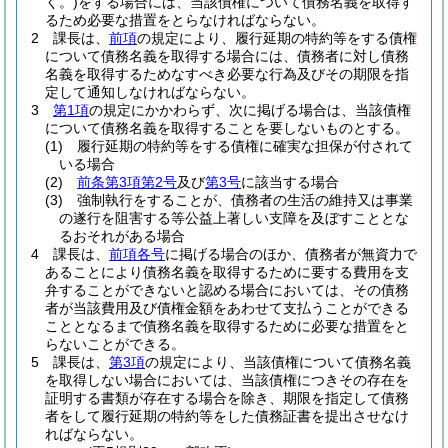
く。)
をする場合には、当該債権について債務名義を取得す
るため必要な措置をとらなければならない。
2
課長は、
前項
の規定により、履行延期の特約等をする債権
について債務名義を取得する場合には、債務者に対し債務
名義を取得するためなすべき必要な行為及びその期限を指
定して通知しなければならない。
3
第1項
の規定にかかわらず、次に掲げる場合は、当該債権
について債務名義を取得することを要しないものとする。
(1)
履行延期の特約等をする債権に確実な担保が付されて
いる場合
(2)
前条第3項第2号
及び
第3号
に該当する場合
(3)
強制執行をすることが、債務者の生活の維持又は事業
の遂行を阻害する等公益上著しい支障を及ぼすこととな
るおそれがある場合
4
課長は、
前項各号
に掲げる場合のほか、債務者が無資力で
あることにより債務名義を取得するために要する費用を支
弁することができないと認める場合においては、その債務
者が当該費用及び債権金額をあわせて支払うことができる
こととなるまで債務名義を取得するために必要な措置をと
らないことができる。
5
課長は、
第3項
の規定により、当該債権について債務名義
を取得しない場合においては、当該債権につきその存在を
証明する書類が存在する場合を除き、期限を指定して債務
者をして履行延期の特約等をした債務証書を提出させなけ
ればならない。