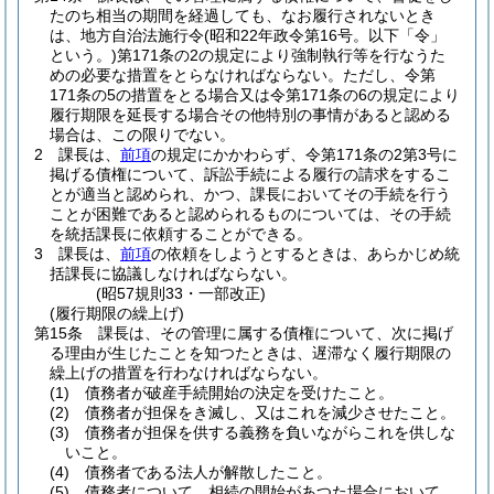
たのち相当の期間を経過しても、なお履行されないとき
は、地方自治法施行令
(昭和22年政令第16号。以下「令」
という。)
第171条の2の規定により強制執行等を行なうた
めの必要な措置をとらなければならない。
ただし、令第
171条の5の措置をとる場合又は令第171条の6の規定により
履行期限を延長する場合その他特別の事情があると認める
場合は、この限りでない。
2
課長は、
前項
の規定にかかわらず、令第171条の2第3号に
掲げる債権について、訴訟手続による履行の請求をするこ
とが適当と認められ、かつ、課長においてその手続を行う
ことが困難であると認められるものについては、その手続
を統括課長に依頼することができる。
3
課長は、
前項
の依頼をしようとするときは、あらかじめ統
括課長に協議しなければならない。
(昭57規則33・一部改正)
(履行期限の繰上げ)
第15条
課長は、その管理に属する債権について、次に掲げ
る理由が生じたことを知つたときは、遅滞なく履行期限の
繰上げの措置を行わなければならない。
(1)
債務者が破産手続開始の決定を受けたこと。
(2)
債務者が担保をき滅し、又はこれを減少させたこと。
(3)
債務者が担保を供する義務を負いながらこれを供しな
いこと。
(4)
債務者である法人が解散したこと。
(5)
債務者について、相続の開始があつた場合において、