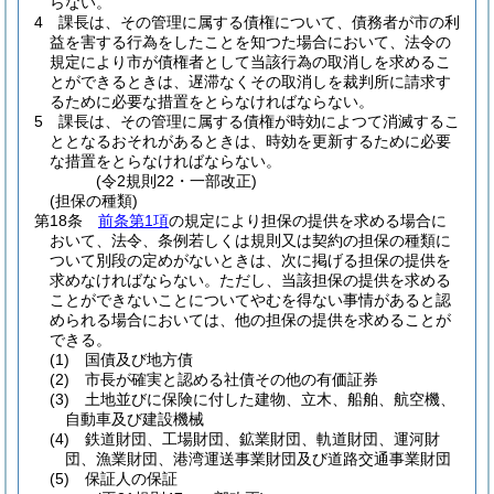
らない。
4
課長は、その管理に属する債権について、債務者が市の利
益を害する行為をしたことを知つた場合において、法令の
規定により市が債権者として当該行為の取消しを求めるこ
とができるときは、遅滞なくその取消しを裁判所に請求す
るために必要な措置をとらなければならない。
5
課長は、その管理に属する債権が時効によつて消滅するこ
ととなるおそれがあるときは、時効を更新するために必要
な措置をとらなければならない。
(令2規則22・一部改正)
(担保の種類)
第18条
前条第1項
の規定により担保の提供を求める場合に
おいて、法令、条例若しくは規則又は契約の担保の種類に
ついて別段の定めがないときは、次に掲げる担保の提供を
求めなければならない。
ただし、当該担保の提供を求める
ことができないことについてやむを得ない事情があると認
められる場合においては、他の担保の提供を求めることが
できる。
(1)
国債及び地方債
(2)
市長が確実と認める社債その他の有価証券
(3)
土地並びに保険に付した建物、立木、船舶、航空機、
自動車及び建設機械
(4)
鉄道財団、工場財団、鉱業財団、軌道財団、運河財
団、漁業財団、港湾運送事業財団及び道路交通事業財団
(5)
保証人の保証