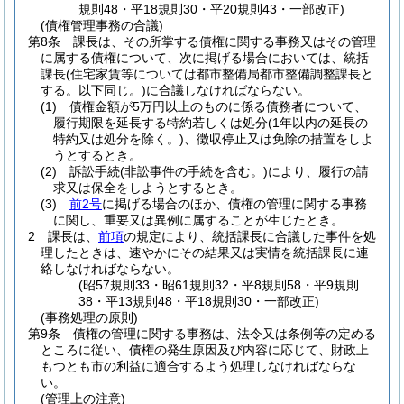
規則48・平18規則30・平20規則43・一部改正)
(債権管理事務の合議)
第8条
課長は、その所掌する債権に関する事務又はその管理
に属する債権について、次に掲げる場合においては、統括
課長
(住宅家賃等については都市整備局都市整備調整課長と
する。以下同じ。)
に合議しなければならない。
(1)
債権金額が5万円以上のものに係る債務者について、
履行期限を延長する特約若しくは処分
(1年以内の延長の
特約又は処分を除く。)
、徴収停止又は免除の措置をしよ
うとするとき。
(2)
訴訟手続
(非訟事件の手続を含む。)
により、履行の請
求又は保全をしようとするとき。
(3)
前2号
に掲げる場合のほか、債権の管理に関する事務
に関し、重要又は異例に属することが生じたとき。
2
課長は、
前項
の規定により、統括課長に合議した事件を処
理したときは、速やかにその結果又は実情を統括課長に連
絡しなければならない。
(昭57規則33・昭61規則32・平8規則58・平9規則
38・平13規則48・平18規則30・一部改正)
(事務処理の原則)
第9条
債権の管理に関する事務は、法令又は条例等の定める
ところに従い、債権の発生原因及び内容に応じて、財政上
もつとも市の利益に適合するよう処理しなければならな
い。
(管理上の注意)