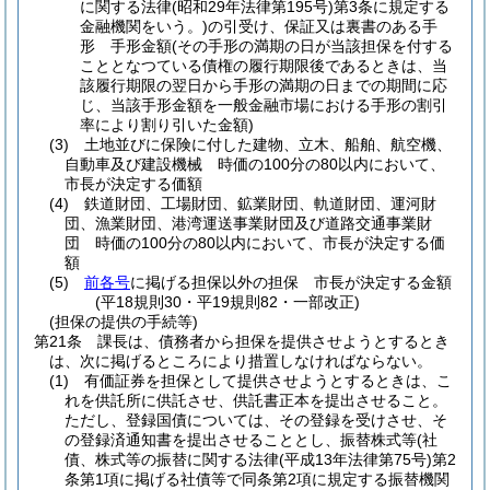
に関する法律
(昭和29年法律第195号)
第3条に規定する
金融機関をいう。)
の引受け、保証又は裏書のある手
形 手形金額
(その手形の満期の日が当該担保を付する
こととなつている債権の履行期限後であるときは、当
該履行期限の翌日から手形の満期の日までの期間に応
じ、当該手形金額を一般金融市場における手形の割引
率により割り引いた金額)
(3)
土地並びに保険に付した建物、立木、船舶、航空機、
自動車及び建設機械 時価の100分の80以内において、
市長が決定する価額
(4)
鉄道財団、工場財団、鉱業財団、軌道財団、運河財
団、漁業財団、港湾運送事業財団及び道路交通事業財
団 時価の100分の80以内において、市長が決定する価
額
(5)
前各号
に掲げる担保以外の担保 市長が決定する金額
(平18規則30・平19規則82・一部改正)
(担保の提供の手続等)
第21条
課長は、債務者から担保を提供させようとするとき
は、次に掲げるところにより措置しなければならない。
(1)
有価証券を担保として提供させようとするときは、こ
れを供託所に供託させ、供託書正本を提出させること。
ただし、登録国債については、その登録を受けさせ、そ
の登録済通知書を提出させることとし、振替株式等
(社
債、株式等の振替に関する法律
(平成13年法律第75号)
第2
条第1項に掲げる社債等で同条第2項に規定する振替機関