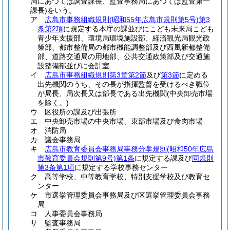
局にあつては調査課長、監査事務局にあつては監査第一
課長)
をいう。
ア
広島市事務組織規則
(昭和55年広島市規則第5号)
第3
条第2項
に規定する本庁の課並びにこども未来局こども
青少年支援部、環境局環境施設部、経済観光局観光政
策部、都市整備局の都市機能調整部及び西風新都整備
部、道路交通局の用地部、公共交通政策部及び交通施
設整備部並びに会計室
イ
広島市事務組織規則第3章第2節
及び
第3節
に定める
出先機関のうち、その長が指揮監督を受けるべき職位
が局長、局次長又は部長である出先機関
(中央卸売市場
を除く。)
ウ
区役所の課及び出張所
エ
中央卸売市場の中央市場、東部市場及び食肉市場
オ
消防局
カ
議会事務局
キ
広島市教育委員会事務局事務分掌規則
(昭和50年広島
市教育委員会規則第9号)
第1条
に規定する課及び
同規則
第3条第1項
に規定する学校事務センター
ク
高等学校、中等教育学校、特別支援学校及び教育セ
ンター
ケ
市選挙管理委員会事務局及び区選挙管理委員会事務
局
コ
人事委員会事務局
サ
監査事務局