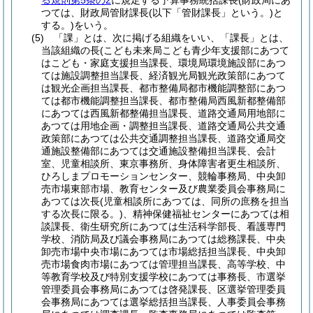
る規則第5条の2
に規定する予算事務統括課長
(財政局にあ
つては、財政局管財課長
(以下「管財課長」という。)
と
する。)
をいう。
(5)
「課」とは、次に掲げる組織をいい、「課長」とは、
当該組織の長
(こども未来局こども青少年支援部にあつて
はこども・家庭支援担当課長、環境局環境施設部にあつ
ては施設調整担当課長、経済観光局観光政策部にあつて
は観光企画担当課長、都市整備局都市機能調整部にあつ
ては都市機能調整担当課長、都市整備局西風新都整備部
にあつては西風新都整備担当課長、道路交通局用地部に
あつては用地企画・調整担当課長、道路交通局公共交通
政策部にあつては公共交通調整担当課長、道路交通局交
通施設整備部にあつては交通施設整備担当課長、会計
室、児童相談所、東京事務所、身体障害者更生相談所、
ひろしまプロモーションセンター、競輪事務局、中央卸
売市場東部市場、教育センター及び農業委員会事務局に
あつては次長
(児童相談所にあつては、同所の庶務を担当
する次長に限る。)
、精神保健福祉センターにあつては相
談課長、衛生研究所にあつては生活科学部長、看護専門
学校、消防局及び議会事務局にあつては総務課長、中央
卸売市場中央市場にあつては市場総括担当課長、中央卸
売市場食肉市場にあつては管理担当課長、高等学校、中
等教育学校及び特別支援学校にあつては事務長、市選挙
管理委員会事務局にあつては啓発課長、区選挙管理委員
会事務局にあつては選挙総括担当課長、人事委員会事務