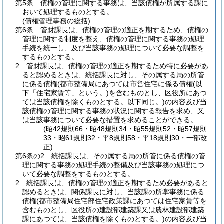
第5条
債権の管理に関する事務は、当該債権が所属する課に
おいて処理するものとする。
(債権管理事務の総括)
第6条
管財課長は、債権の管理の適正を期するため、債権の
管理に関する制度を整え、債権の管理に関する事務の処理
手続を統一し、及び当該事務の処理について必要な調整を
するものとする。
2
管財課長は、債権の管理の適正を期するため特に必要があ
ると認めるときは、統括課長に対し、その属する局の所管
に係る債権
(都市整備局にあつては市営住宅に係る債権
(以
下「住宅家賃等」という。)
を含むものとし、区役所にあつ
ては当該債権を除くものとする。以下同じ。)
の内容及び当
該債権の管理に関する事務の状況に関する報告を求め、又
は当該事務について必要な措置を求めることができる。
(昭42規則66・昭48規則34・昭55規則52・昭57規則
33・昭61規則32・平8規則58・平18規則30・一部改
正)
第6条の2
統括課長は、その属する局の所管に係る債権の管
理に関する事務の処理手続の整備及び当該事務の処理につ
いて必要な調整をするものとする。
2
統括課長は、債権の管理の適正を期するため必要があると
認めるときは、関係課長に対し、当該課の所掌事務に係る
債権
(都市整備局住宅部住宅政策課にあつては住宅家賃等を
含むものとし、区役所の建設部建築課又は農林建設部建築
課にあつては、当該債権を除くものとする。)
の内容及び当