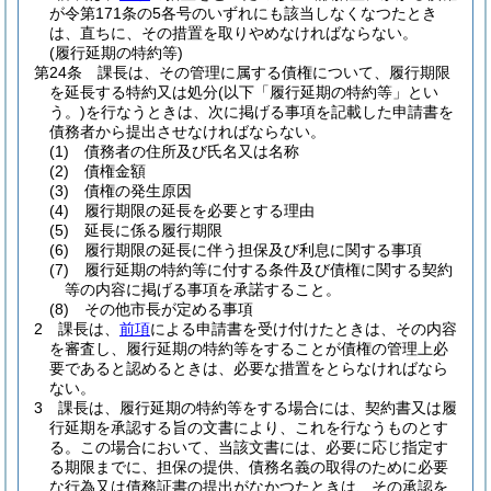
が令第171条の5各号のいずれにも該当しなくなつたとき
は、直ちに、その措置を取りやめなければならない。
(履行延期の特約等)
第24条
課長は、その管理に属する債権について、履行期限
を延長する特約又は処分
(以下「履行延期の特約等」とい
う。)
を行なうときは、次に掲げる事項を記載した申請書を
債務者から提出させなければならない。
(1)
債務者の住所及び氏名又は名称
(2)
債権金額
(3)
債権の発生原因
(4)
履行期限の延長を必要とする理由
(5)
延長に係る履行期限
(6)
履行期限の延長に伴う担保及び利息に関する事項
(7)
履行延期の特約等に付する条件及び債権に関する契約
等の内容に掲げる事項を承諾すること。
(8)
その他市長が定める事項
2
課長は、
前項
による申請書を受け付けたときは、その内容
を審査し、履行延期の特約等をすることが債権の管理上必
要であると認めるときは、必要な措置をとらなければなら
ない。
3
課長は、履行延期の特約等をする場合には、契約書又は履
行延期を承認する旨の文書により、これを行なうものとす
る。
この場合において、当該文書には、必要に応じ指定す
る期限までに、担保の提供、債務名義の取得のために必要
な行為又は債務証書の提出がなかつたときは、その承認を