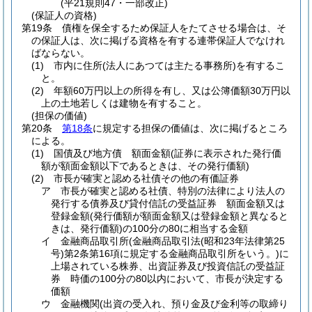
(平21規則47・一部改正)
(保証人の資格)
第19条
債権を保全するため保証人をたてさせる場合は、そ
の保証人は、次に掲げる資格を有する連帯保証人でなけれ
ばならない。
(1)
市内に住所
(法人にあつては主たる事務所)
を有するこ
と。
(2)
年額60万円以上の所得を有し、又は公簿価額30万円以
上の土地若しくは建物を有すること。
(担保の価値)
第20条
第18条
に規定する担保の価値は、次に掲げるところ
による。
(1)
国債及び地方債 額面金額
(証券に表示された発行価
額が額面金額以下であるときは、その発行価額)
(2)
市長が確実と認める社債その他の有価証券
ア
市長が確実と認める社債、特別の法律により法人の
発行する債券及び貸付信託の受益証券 額面金額又は
登録金額
(発行価額が額面金額又は登録金額と異なると
きは、発行価額)
の100分の80に相当する金額
イ
金融商品取引所
(金融商品取引法
(昭和23年法律第25
号)
第2条第16項に規定する金融商品取引所をいう。)
に
上場されている株券、出資証券及び投資信託の受益証
券 時価の100分の80以内において、市長が決定する
価額
ウ
金融機関
(出資の受入れ、預り金及び金利等の取締り