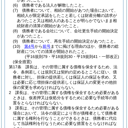
があつたこと。
(6)
債務者である法人が解散したこと。
(7)
債務者について、相続の開始があつた場合において、
相続人が限定承認をしたこと若しくは財産分離の請求が
あつたこと又は相続人のあることが明らかでないまま相
続財産の清算の開始があつたこと。
(8)
債務者である会社について、会社更生手続の開始決定
があつたこと。
(9)
債務者について、再生手続の開始決定があつたこと。
(10)
第4号
から
前号
までに掲げる理由のほか、債務者の総
財産についての清算が開始されたこと。
(平16規則79・平18規則30・平19規則41・一部改正)
(保全措置)
第17条
課長は、その管理に属する債権を保全するため、法
令、条例若しくは規則又は契約の定めるところに従い、債
務者に対し、担保の提供若しくは保証人の保証を求め、又
は必要に応じ増担保の提供若しくは保証人の変更その他担
保の変更を求めなければならない。
2
課長は、その管理に属する債権を保全するため必要がある
ときは、仮差押又は仮処分をするために必要な手続等の措
置をとらなければならない。
3
課長は、その管理に属する債権を保全するため必要がある
場合において、法令の規定により市が債権者として債務者
に属する権利を行なうことができるときは、債務者に代位
して当該権利を行なうために必要な措置をとらなければな