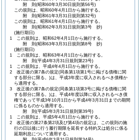
附
則
(昭和60年3月30日
規則第56号)
この規則は、昭和60年4月1日から施行する。
附
則
(昭和61年3月31日
規則第32号)
この規則は、昭和61年4月1日から施行する。
附
則
(昭和62年3月31日
規則第3号 抄)
(施行期日)
1
この規則は、昭和62年4月1日から施行する。
附
則
(昭和63年3月31日
規則第8号 抄)
(施行期日)
1
この規則は、昭和63年4月1日から施行する。
附
則
(平成4年3月31日
規則第23号)
1
この規則は、平成4年4月1日から施行する。
2
改正後の第7条の規定
(同条第1項第1号に掲げる債権に関
する部分に限る。)
は、平成3年度に収入されるべき債権か
ら適用する。
3
改正後の第7条の規定
(同条第1項第3号に掲げる債権に関
する部分に限る。)
は、平成4年度以降に収入されるべき債
権であって平成3年10月1日から平成4年3月31日までの期間
に係るものから適用する。
附
則
(平成5年3月31日
規則第39号)
1
この規則は、平成5年4月1日から施行する。
2
改正後の第27条第2項及び第4項の規定は、この規則の施
行の日以後に行う履行期限を延長する特約又は処分に係る
延期利息について適用する。
附
則
(平成6年3月31日
規則第34号)