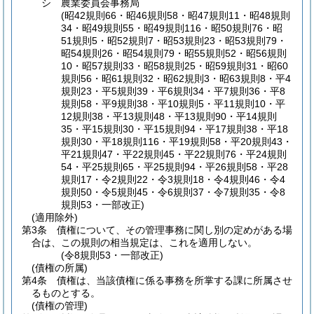
シ
農業委員会事務局
(昭42規則66・昭46規則58・昭47規則11・昭48規則
34・昭49規則55・昭49規則116・昭50規則76・昭
51規則5・昭52規則7・昭53規則23・昭53規則79・
昭54規則26・昭54規則79・昭55規則52・昭56規則
10・昭57規則33・昭58規則25・昭59規則31・昭60
規則56・昭61規則32・昭62規則3・昭63規則8・平4
規則23・平5規則39・平6規則34・平7規則36・平8
規則58・平9規則38・平10規則5・平11規則10・平
12規則38・平13規則48・平13規則90・平14規則
35・平15規則30・平15規則94・平17規則38・平18
規則30・平18規則116・平19規則58・平20規則43・
平21規則47・平22規則45・平22規則76・平24規則
54・平25規則65・平25規則94・平26規則58・平28
規則17・令2規則22・令3規則18・令4規則46・令4
規則50・令5規則45・令6規則37・令7規則35・令8
規則53・一部改正)
(適用除外)
第3条
債権について、その管理事務に関し別の定めがある場
合は、この規則の相当規定は、これを適用しない。
(令8規則53・一部改正)
(債権の所属)
第4条
債権は、当該債権に係る事務を所掌する課に所属させ
るものとする。
(債権の管理)