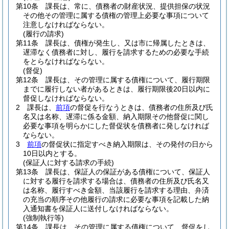
第10条
課長は、常に、債務者の財産状況、提供担保の状況
その他その管理に属する債権の管理上必要な事項について
注意しなければならない。
(履行の請求)
第11条
課長は、債権が発生し、又は市に帰属したときは、
遅滞なく債務者に対し、履行を請求するための必要な手続
をとらなければならない。
(督促)
第12条
課長は、その管理に属する債権について、履行期限
までに履行しない者があるときは、履行期限後20日以内に
督促しなければならない。
2
課長は、
前項
の督促を行なうときは、債務者の住所及び氏
名又は名称、遅滞に係る金額、納入期限その他督促に関し
必要な事項を明らかにした督促状を債務者に発しなければ
ならない。
3
前項
の督促状に指定すべき納入期限は、その発付の日から
10日以内とする。
(保証人に対する請求の手続)
第13条
課長は、保証人の保証がある債権について、保証人
に対する履行を請求する場合は、債務者の住所及び氏名又
は名称、履行すべき金額、当該履行を請求する理由、弁済
の充当の順序その他履行の請求に必要な事項を記載した納
入通知書を保証人に送付しなければならない。
(強制執行等)
第14条
課長は、その管理に属する債権について、督促をし