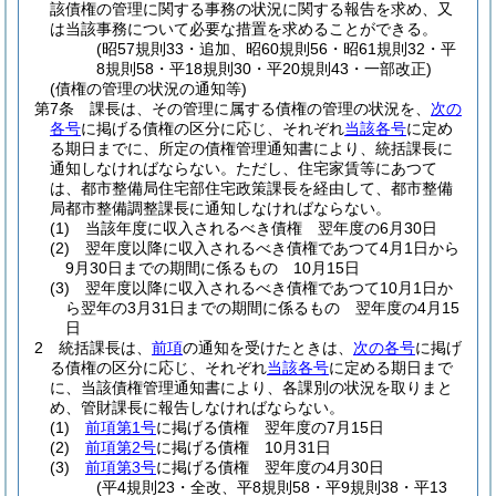
該債権の管理に関する事務の状況に関する報告を求め、又
は当該事務について必要な措置を求めることができる。
(昭57規則33・追加、昭60規則56・昭61規則32・平
8規則58・平18規則30・平20規則43・一部改正)
(債権の管理の状況の通知等)
第7条
課長は、その管理に属する債権の管理の状況を、
次の
各号
に掲げる債権の区分に応じ、それぞれ
当該各号
に定め
る期日までに、所定の債権管理通知書により、統括課長に
通知しなければならない。
ただし、住宅家賃等にあつて
は、都市整備局住宅部住宅政策課長を経由して、都市整備
局都市整備調整課長に通知しなければならない。
(1)
当該年度に収入されるべき債権 翌年度の6月30日
(2)
翌年度以降に収入されるべき債権であつて4月1日から
9月30日までの期間に係るもの 10月15日
(3)
翌年度以降に収入されるべき債権であつて10月1日か
ら翌年の3月31日までの期間に係るもの 翌年度の4月15
日
2
統括課長は、
前項
の通知を受けたときは、
次の各号
に掲げ
る債権の区分に応じ、それぞれ
当該各号
に定める期日まで
に、当該債権管理通知書により、各課別の状況を取りまと
め、管財課長に報告しなければならない。
(1)
前項第1号
に掲げる債権 翌年度の7月15日
(2)
前項第2号
に掲げる債権 10月31日
(3)
前項第3号
に掲げる債権 翌年度の4月30日
(平4規則23・全改、平8規則58・平9規則38・平13