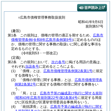
○広島市債権管理事務取扱規則
昭和41年9月6日
規則第57号
(趣旨)
第1条
この規則は、債権の管理の適正を期するため、
広島市
債権管理条例
(令和8年広島市条例第9号)
に定めるもののほ
か、債権の管理に関する事務の取扱いに関し必要な事項を
定めるものとする。
(令8規則53・一部改正)
(定義)
第2条
この規則において、
次の各号
に掲げる用語の意義は、
それぞれ
当該各号
に定めるところによる。
(1)
「債権」とは、
広島市債権管理条例第2条第1号
に規定
する債権をいう。
(2)
「債権の管理に関する事務」とは、
広島市債権管理条
例第2条第2号
に規定する債権の管理に関する事務をい
う。
(3)
「局」とは、
広島市予算の編成及び執行に関する規則
(昭和43年広島市規則第22号)
第2条第4号
に規定する局並
びに区役所及び区選挙管理委員会事務局をいう。
(4)
「統括課長」とは、
広島市予算の編成及び執行に関す