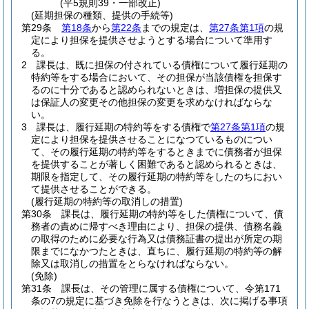
(平5規則39・一部改正)
(延期担保の種類、提供の手続等)
第29条
第18条
から
第22条
までの規定は、
第27条第1項
の規
定により担保を提供させようとする場合について準用す
る。
2
課長は、既に担保の付されている債権について履行延期の
特約等をする場合において、その担保が当該債権を担保す
るのに十分であると認められないときは、増担保の提供又
は保証人の変更その他担保の変更を求めなければならな
い。
3
課長は、履行延期の特約等をする債権で
第27条第1項
の規
定により担保を提供させることになつているものについ
て、その履行延期の特約等をするときまでに債務者が担保
を提供することが著しく困難であると認められるときは、
期限を指定して、その履行延期の特約等をしたのちにおい
て提供させることができる。
(履行延期の特約等の取消しの措置)
第30条
課長は、履行延期の特約等をした債権について、債
務者の責めに帰すべき理由により、担保の提供、債務名義
の取得のために必要な行為又は債務証書の提出が所定の期
限までになかつたときは、直ちに、履行延期の特約等の解
除又は取消しの措置をとらなければならない。
(免除)
第31条
課長は、その管理に属する債権について、令第171
条の7の規定に基づき免除を行なうときは、次に掲げる事項