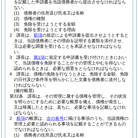
を記載した申請書を当該債務者から提出させなければなら
ない。
(1)
債務者の住所及び氏名又は名称
(2)
債権の種類
(3)
免除を受けようとする金額
(4)
免除を受けようとする理由
2
課長は、
前項
の規定による申請書を提出させようとすると
きは、当該債務者にその理由を証明する書類を添付させ、
又は必要な調査を受けることを承諾させなければならな
い。
3
課長は、
第1項
に規定する申請書を受け付けたときにおい
て、当該債権を免除することがその管理上やむを得ないと
認められるときは、必要な措置をとらなければならない。
4
課長は、債権の免除を行なうときは、免除する金額、免除
の日付及び条件等を明らかにした文書を債務者に送付しな
ければならない。
(備付帳票)
第32条
課長は、その管理に属する債権を管理し、その状況
を明らかにするために必要な帳票を備え、債権が発生し、
又は帰属したときは、直ちに、必要な事項を記載しなけれ
ばならない。
2
前項
の帳票は、
次の各号
に掲げる事項のうち、当該債権の
管理上必要と認められる事項を記載することができるもの
でなければならない。
(1)
債務者の住所及び氏名又は名称