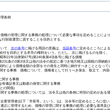
管理条例
、債権の管理に関する事務の処理について必要な事項を定めることによ
な行財政運営に資することを目的とする。
おいて、
次の各号
に掲げる用語の意義は、
当該各号
に定めるところによ
給付を目的とする本市の権利をいう。
ただし、次に掲げるものを除く。
(昭和22年法律第67号)
第240条第4項各号に掲げる債権
第231条の3第3項又は他の法令の規定に基づき地方税又は国税の滞納
契約により債権金額の全部をその発生と同時に納付すべきこととなって
関する事務 債権について、債権者として行うべき保全、取立て、内容
に関する事務
は有価証券又は動産の保管に関する事務
との関係)
に関する事務の処理については、法令又は他の条例に特別の定めがある
営企業管理者
(以下「市長等」という。)
は、法令等の定めるところに従い
を適正に管理するため、債権の管理に関する事務の処理に必要な基準及