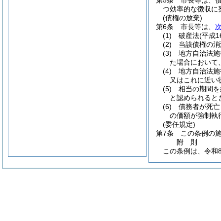
第5条
市長等は、
つ効率的な徴収に
(債権の放棄)
第6条
市長等は、
(1)
破産法
(平成1
(2)
当該債権の消
(3)
地方自治法施
た場合において
(4)
地方自治法施
又はこれに近い
(5)
相当の期間を
と認められると
(6)
債務者が死亡
の価額が強制執
(委任規定)
第7条
この条例の
附
則
この条例は、令和