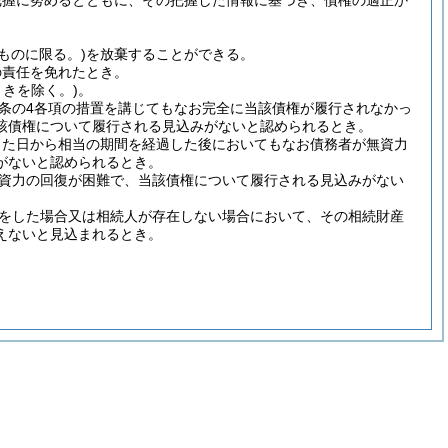
把握に努めるとともに、その把握した情報に基づき、債権の適正か
のものに限る。)
を放棄することができる。
の責任を免れたとき。
きを除く。)
。
71条の4各項の措置を講じてもなお完全に当該債権が履行されなかっ
該債権について履行される見込みがないと認められるとき。
じた日から相当の期間を経過した後においてもなお債務者が無資力
がないと認められるとき。
資力の回復が困難で、当該債権について履行される見込みがない
をした場合又は相続人が存在しない場合において、その相続財産
えないと見込まれるとき。