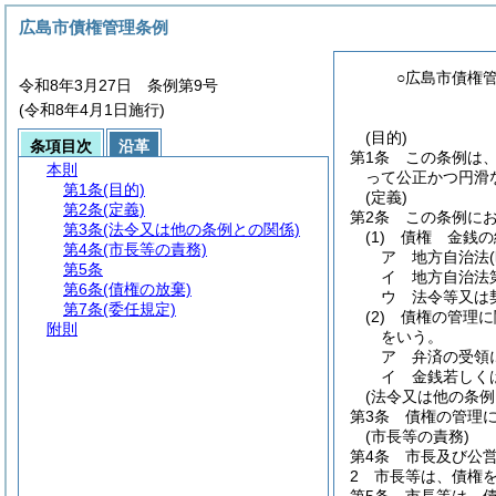
広島市債権管理条例
○広島市債権
令和8年3月27日 条例第9号
(令和8年4月1日施行)
(目的)
条項目次
沿革
第1条
この条例は
本則
って公正かつ円滑
第1条
(目的)
(定義)
第2条
(定義)
第2条
この条例に
第3条
(法令又は他の条例との関係)
(1)
債権 金銭の
第4条
(市長等の責務)
ア
地方自治法
第5条
イ
地方自治法
第6条
(債権の放棄)
ウ
法令等又は
第7条
(委任規定)
(2)
債権の管理に
附則
をいう。
ア
弁済の受領
イ
金銭若しく
(法令又は他の条例
第3条
債権の管理
(市長等の責務)
第4条
市長及び公
2
市長等は、債権