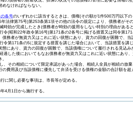
債権の債務者の財産状況、担保の状況その他債権の管理に必要な情報の
努めなければならない。
次の各号
のいずれかに該当するときは、債権
(その額が1件500万円以下
6年法律第75号)
第253条第1項その他の法令の規定により、債務者がそ
滅時効が完成したとき
(債務者が時効の援用をしない特別の理由があると
行令
(昭和22年政令第16号)
第171条の2各号に掲げる措置又は同令第1
、債務者が無資力又はこれに近い状態にあり、資力の回復が困難で、当
行令第171条の5に規定する措置を講じた場合において、当該措置を講
状態にあり、資力の回復が困難で、当該債権について履行される見込み
経過した後においてもなお債務者が無資力又はこれに近い状態にあり、
き。
し、その相続について限定承認があった場合、相続人全員が相続の放棄
行の費用及び当該債権に優先して弁済を受ける債権の金額の合計額を超
施行に関し必要な事項は、市長等が定める。
8年4月1日から施行する。