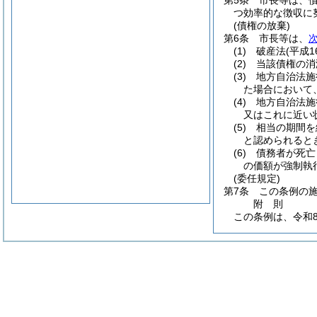
第5条
市長等は、
つ効率的な徴収に
(債権の放棄)
第6条
市長等は、
(1)
破産法
(平成1
(2)
当該債権の消
(3)
地方自治法施
た場合において
(4)
地方自治法施
又はこれに近い
(5)
相当の期間を
と認められると
(6)
債務者が死亡
の価額が強制執
(委任規定)
第7条
この条例の
附
則
この条例は、令和