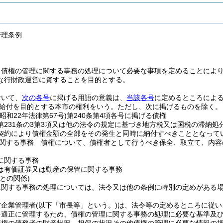
管理条例
、債権の管理に関する事務の処理について必要な事項を定めることによ
な行財政運営に資することを目的とする。
おいて、
次の各号
に掲げる用語の意義は、
当該各号
に定めるところによ
給付を目的とする本市の権利をいう。
ただし、次に掲げるものを除く。
(昭和22年法律第67号)
第240条第4項各号に掲げる債権
第231条の3第3項又は他の法令の規定に基づき地方税又は国税の滞納
契約により債権金額の全部をその発生と同時に納付すべきこととなって
関する事務 債権について、債権者として行うべき保全、取立て、内容
に関する事務
は有価証券又は動産の保管に関する事務
との関係)
に関する事務の処理については、法令又は他の条例に特別の定めがある
営企業管理者
(以下「市長等」という。)
は、法令等の定めるところに従い
を適正に管理するため、債権の管理に関する事務の処理に必要な基準及