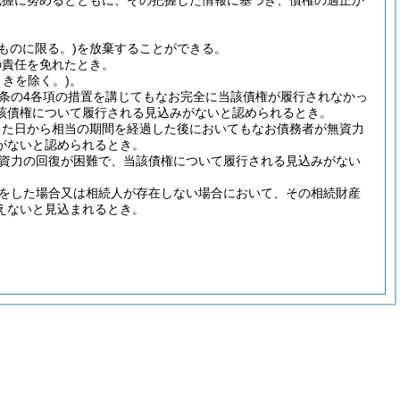
把握に努めるとともに、その把握した情報に基づき、債権の適正か
のものに限る。)
を放棄することができる。
の責任を免れたとき。
きを除く。)
。
71条の4各項の措置を講じてもなお完全に当該債権が履行されなかっ
該債権について履行される見込みがないと認められるとき。
じた日から相当の期間を経過した後においてもなお債務者が無資力
がないと認められるとき。
資力の回復が困難で、当該債権について履行される見込みがない
をした場合又は相続人が存在しない場合において、その相続財産
えないと見込まれるとき。