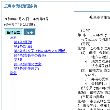
広島市債権管理条例
○広島市債権
令和8年3月27日 条例第9号
(令和8年4月1日施行)
(目的)
条項目次
沿革
第1条
この条例は
本則
って公正かつ円滑
第1条
(目的)
(定義)
第2条
(定義)
第2条
この条例に
第3条
(法令又は他の条例との関係)
(1)
債権 金銭の
第4条
(市長等の責務)
ア
地方自治法
第5条
イ
地方自治法
第6条
(債権の放棄)
ウ
法令等又は
第7条
(委任規定)
(2)
債権の管理に
附則
をいう。
ア
弁済の受領
イ
金銭若しく
(法令又は他の条例
第3条
債権の管理
(市長等の責務)
第4条
市長及び公
2
市長等は、債権