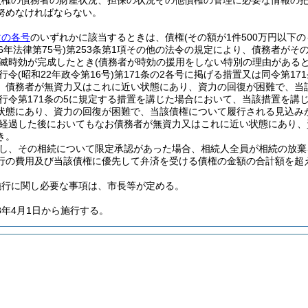
債権の債務者の財産状況、担保の状況その他債権の管理に必要な情報の
努めなければならない。
次の各号
のいずれかに該当するときは、債権
(その額が1件500万円以下
6年法律第75号)
第253条第1項その他の法令の規定により、債務者がそ
滅時効が完成したとき
(債務者が時効の援用をしない特別の理由があると
行令
(昭和22年政令第16号)
第171条の2各号に掲げる措置又は同令第1
、債務者が無資力又はこれに近い状態にあり、資力の回復が困難で、当
行令第171条の5に規定する措置を講じた場合において、当該措置を講
状態にあり、資力の回復が困難で、当該債権について履行される見込み
経過した後においてもなお債務者が無資力又はこれに近い状態にあり、
き。
し、その相続について限定承認があった場合、相続人全員が相続の放棄
行の費用及び当該債権に優先して弁済を受ける債権の金額の合計額を超
施行に関し必要な事項は、市長等が定める。
8年4月1日から施行する。