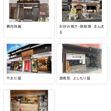
慕丙味庵
お好み焼き・鉄板焼 まんま
る
やまだ屋
酒肴処 よしもり屋