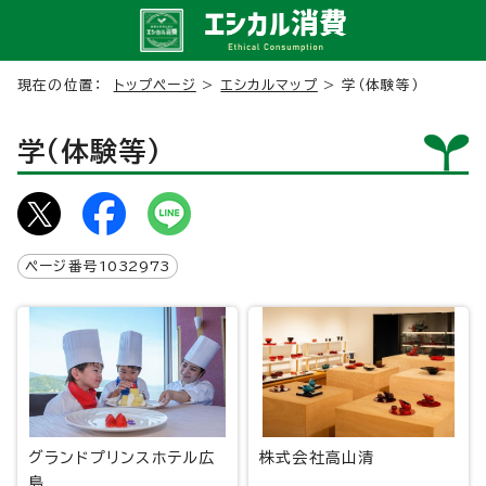
現在の位置：
トップページ
>
エシカルマップ
> 学（体験等）
学（体験等）
ページ番号
1032973
グランドプリンスホテル広
株式会社高山清
島