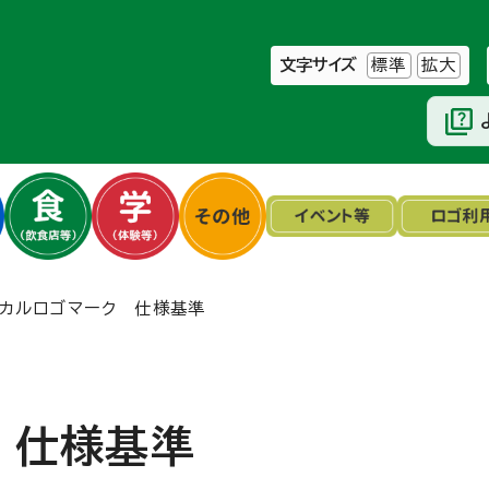
文字サイズ
標準
拡大
シカルロゴマーク 仕様基準
 仕様基準