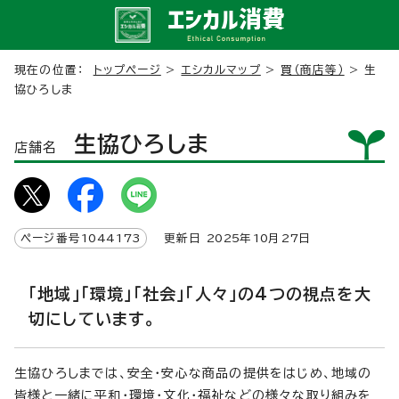
現在の位置：
トップページ
>
エシカルマップ
>
買（商店等）
> 生
協ひろしま
生協ひろしま
店舗名
ページ番号
1044173
更新日
2025
年
10
月
27
日
「地域」「環境」「社会」「人々」の4つの視点を大
切にしています。
生協ひろしまでは、安全・安心な商品の提供をはじめ、地域の
皆様と一緒に平和・環境・文化・福祉などの様々な取り組みを