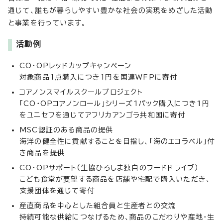
通じて、誰もが暮らしやすい豊かな社会の実現をめざした活動
と事業を行っています。
活動例
CO・OPレッドカップキャンペーン
対象商品1点購入につき1円を国連WFPに寄付
コアノンスマイルスクールプロジェクト
「CO・OPコアノンロール」シリーズ1パック購入につき1円
をユニセフを通じてアフリカアンゴラ共和国に寄付
MSC認証のある商品の提供
海洋の健全性に貢献することを目指し、「海のエコラベル」付
き商品を提供
CO・OPサポート（生協ひろしま独自のフードドライブ）
こども食堂が要望する商品を店舗や宅配で購入いただき、
支援団体を通じて寄付
産直商品を中心とした組合員と生産者との交流
持続可能な供給につなげるため、商品のこだわりや産地・生