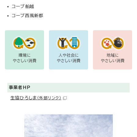
コープ船越
コープ西風新都
事業者ＨＰ
生協ひろしま
（外部リンク）