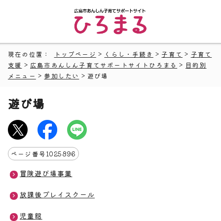
現在の位置：
トップページ
>
くらし・手続き
>
子育て
>
子育て
支援
>
広島市あんしん子育てサポートサイトひろまる
>
目的別
メニュー
>
参加したい
> 遊び場
遊び場
ページ番号
1025896
冒険遊び場事業
放課後プレイスクール
児童館