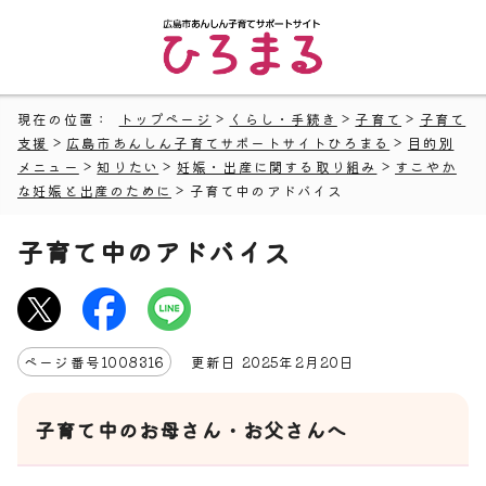
現在の位置：
トップページ
>
くらし・手続き
>
子育て
>
子育て
支援
>
広島市あんしん子育てサポートサイトひろまる
>
目的別
メニュー
>
知りたい
>
妊娠・出産に関する取り組み
>
すこやか
な妊娠と出産のために
> 子育て中のアドバイス
子育て中のアドバイス
ページ番号
1008316
更新日
2025
年2月
20
日
子育て中のお母さん・お父さんへ