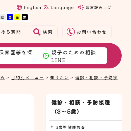
Language
English
音声読み上げ
検索
くある質問
お問い合わせ
保育園等を探
親子のための相談
LINE
まる
>
目的別メニュー
>
知りたい
>
健診・相談・予防接
健診・相談・予防接種
（3～5歳）
3歳児健康診査