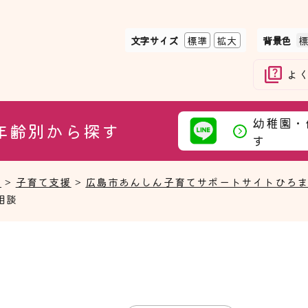
文字サイズ
標準
拡大
背景色
よ
幼稚園・
年齢別から探す
す
て
>
子育て支援
>
広島市あんしん子育てサポートサイトひろ
相談