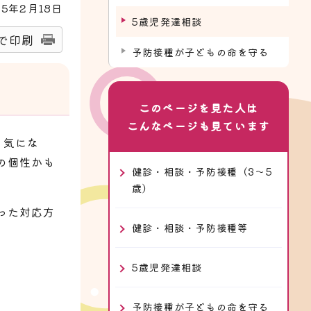
25
年2月
18
日
5歳児発達相談
で印刷
予防接種が子どもの命を守る
このページを見た人は
こんなページも見ています
く気にな
の個性かも
健診・相談・予防接種（3～5
歳）
った対応方
健診・相談・予防接種等
5歳児発達相談
予防接種が子どもの命を守る