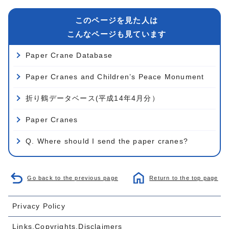
このページを見た人は
こんなページも見ています
Paper Crane Database
Paper Cranes and Children’s Peace Monument
折り鶴データベース(平成14年4月分）
Paper Cranes
Q. Where should I send the paper cranes?
Go back to the previous page
Return to the top page
Privacy Policy
Links,Copyrights,Disclaimers