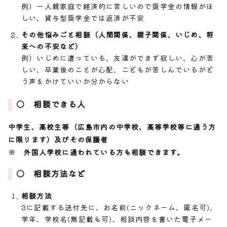
例）一人親家庭で経済的に苦しいので奨学金の情報がほ
しい、貸与型奨学金では返済が不安
その他悩みごと相談（人間関係、親子関係、いじめ、将
来への不安など）
例）いじめに遭っている、友達ができず寂しい、心が苦
しい、卒業後のことが心配、こどもが苦しんでいるがど
う声をかけていいか分からない
〇 相談できる人
中学生、高校生等（広島市内の中学校、高等学校等に通う方
に限ります）及びその保護者
※ 外国人学校に通われている方も相談できます。
〇 相談方法など
相談方法
3に記載する送付先に、お名前(ニックネーム、匿名可)、
学年、学校名(無記載も可)、相談内容を書いた電子メー