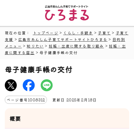
現在の位置：
トップページ
>
くらし・手続き
>
子育て
>
子育て
支援
>
広島市あんしん子育てサポートサイトひろまる
>
目的別
メニュー
>
知りたい
>
妊娠・出産に関する取り組み
>
妊娠・出
産に関する届出
> 母子健康手帳の交付
母子健康手帳の交付
ページ番号
1008312
更新日
2025
年2月
18
日
概要