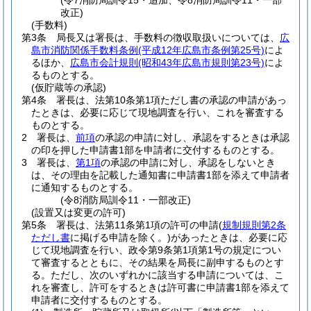
(令7消防局訓令15・追加、令8消防局訓令11・一部
改正)
(手数料)
第3条
局長又は署長は、手数料の徴収取扱いについては、
広
島市消防関係手数料条例
(平成12年広島市条例第25号)
によ
るほか、
広島市会計規則
(昭和43年広島市規則第23号)
によ
るものとする。
(仮貯蔵等の承認)
第4条
署長は、法第10条第1項ただし書の承認の申請があっ
たときは、必要に応じて現地調査を行い、これを審査する
ものとする。
2
署長は、
前項
の承認の申請に対し、承認をするときは承認
の印を押した申請書1部を申請者に交付するものとする。
3
署長は、
第1項
の承認の申請に対し、承認をしないとき
は、その理由を記載した通知書に申請書1部を添えて申請者
に通知するものとする。
(令8消防局訓令11・一部改正)
(設置又は変更の許可)
第5条
署長は、法第11条第1項の許可の申請
(
規制規則第2条
ただし書
に掲げる申請を除く。)
があったときは、必要に応
じて現地調査を行い、政令第9条第1項第1号の規定につい
て審査するとともに、その結果を局長に副申するものとす
る。
ただし、次のいずれかに該当する申請については、こ
れを審査し、許可をするときは許可書に申請書1部を添えて
申請者に交付するものとする。