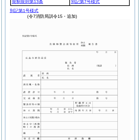
規制規則第13条
別記第7号様式
別記第1号様式
(令7消防局訓令15・追加)