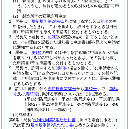
(1)
製造所、貯蔵所又は取扱所
(以下「製造所等」とい
う。)
のうち、局長が定めるもの以外のものの設置許可申
請
(2)
製造所等の変更許可申請
2
局長は、
規制規則第2条第1号
に掲げる場合又は
前項
の副
申を受けたときは、これを審査し、許可をするときは許可
書に申請書1部を添えて申請者に交付するものとする。
3
局長又は署長は、
前2項
の審査の結果、許可をしないとき
は、その理由を記載した通知書に申請書1部を添えて申請者
に通知するものとする。
4
署長は、
第1項
の副申又は許可をする前に申請者から申請
を取り下げる旨の申し出があったときは、その旨を記載し
た申請書1部を申請者に交付するものとする。
5
局長は、許可をする前
(
前項
の場合を除く。)
に申請者から
申請を取り下げる旨の申し出があったときは、その旨を記
載した申請書1部を申請者に交付するとともに、署長へ通知
するものとする。
6
許可の審査に伴う
委任規則第30号
から
第32号
まで、
第34
号
及び
第35号
に掲げる事務については、別に定める。
(平16消防局訓令7・平20消防局訓令19・平20消防局
訓令27・平23消防局訓令1・令7消防局訓令15・令8
消防局訓令11・一部改正)
(完成検査)
第6条
局長
(
規制規則第2条ただし書
に掲げる場合に限る。)
又は署長
(
規制規則第2条ただし書
に掲げる場合を除く。)