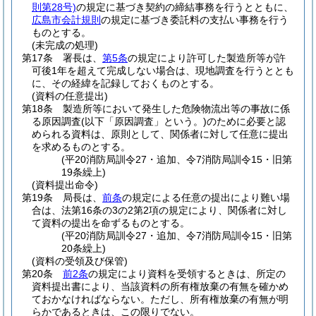
則第28号)
の規定に基づき契約の締結事務を行うとともに、
広島市会計規則
の規定に基づき委託料の支払い事務を行う
ものとする。
(未完成の処理)
第17条
署長は、
第5条
の規定により許可した製造所等が許
可後1年を超えて完成しない場合は、現地調査を行うととも
に、その経緯を記録しておくものとする。
(資料の任意提出)
第18条
製造所等において発生した危険物流出等の事故に係
る原因調査
(以下「原因調査」という。)
のために必要と認
められる資料は、原則として、関係者に対して任意に提出
を求めるものとする。
(平20消防局訓令27・追加、令7消防局訓令15・旧第
19条繰上)
(資料提出命令)
第19条
局長は、
前条
の規定による任意の提出により難い場
合は、法第16条の3の2第2項の規定により、関係者に対し
て資料の提出を命ずるものとする。
(平20消防局訓令27・追加、令7消防局訓令15・旧第
20条繰上)
(資料の受領及び保管)
第20条
前2条
の規定により資料を受領するときは、所定の
資料提出書により、当該資料の所有権放棄の有無を確かめ
ておかなければならない。
ただし、所有権放棄の有無が明
らかであるときは、この限りでない。