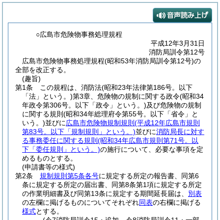
○広島市危険物事務処理規程
平成12年3月31日
消防局訓令第12号
広島市危険物事務処理規程(昭和53年消防局訓令第12号)の
全部を改正する。
(趣旨)
第1条
この規程は、消防法
(昭和23年法律第186号。以下
「法」という。)
第3章、危険物の規制に関する政令
(昭和34
年政令第306号。以下「政令」という。)
及び危険物の規制
に関する規則
(昭和34年総理府令第55号。以下「省令」と
いう。)
並びに
広島市危険物規制規則
(平成12年広島市規則
第83号。以下「規制規則」という。)
並びに
消防局長に対す
る事務委任に関する規則
(昭和34年広島市規則第71号。以
下「委任規則」という。)
の施行について、必要な事項を定
めるものとする。
(申請書等の様式)
第2条
規制規則第5条各号
に規定する所定の報告書、同第6
条に規定する所定の届出書、同第8条第1項に規定する所定
の作業明細書及び同第13条に規定する期間延長届は、
別表
の左欄に掲げるものについてそれぞれ
同表
の右欄に掲げる
様式
とする。