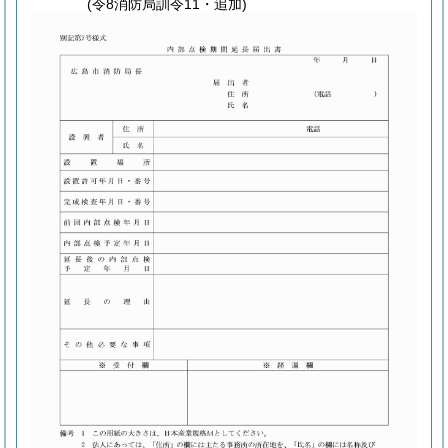
(令8消防局訓令11・追加)