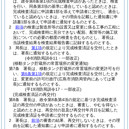
は、政令第8条第1項の完成検査申請があったときは、検査
を行い、同条第3項の基準に適合していると認めたときは、
完成検査済証に申請書1部を添えて申請者に交付し、適合し
ていると認めないときは、その理由を記載した通知書に申
請書1部を添えて申請者に通知するものとする。
2
前項
の検査は製造所等の設置又は変更に係る工事の工程に
おいて、完成検査時に見分できない配筋、配管等の施工状
況についての必要の都度の検査を含むものとし、署長は、
当該検査結果を検査結果報告書に記録するものとする。
3
局長は、
第1項
の規定により完成検査済証を交付したとき
は、署長に通知するものとする。
(令8消防局訓令11・一部改正)
(移動タンク貯蔵所の常置場所の変更通知)
第7条
署長は、移動タンク貯蔵所の常置場所の変更許可を行
い、
第6条第1項
の規定により完成検査済証を交付したとき
は、変更前の許可行政庁
(広島市消防局管内にあっては署
長)
に通知するものとする。
(平19消防局訓令17・一部改正)
(完成検査済証の再交付)
第8条
署長は、政令第8条第4項の規定に基づき完成検査済
証の再交付の申請があったときは、審査し、やむを得ない
と認めたときは、再交付の旨及び再交付年月日を記載した
完成検査済証を申請者に交付するものとする。
2
署長は、
前項
の審査の結果、再交付しないときは、その理
由を記載した通知書により申請者に通知するものとする。