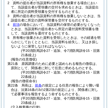
2
資料の提出者が当該資料の所有権を放棄する場合におい
て、当該提出者が受領書の交付を求めるときは、当該提出
者に所定の資料受領書を交付するものとする。
3
資料の提出者が当該資料の所有権を放棄しないときは、当
該提出者に所定の資料保管書を交付するものとする。
4
前項
の場合において、当該資料の保管の必要がなくなった
ときは、当該資料の提出者から所定の還付資料受領書を徴
して、当該資料を還付するものとする。
5
所有権が放棄された資料を受領したときは、その経過を明
らかにしておくとともに、当該資料を紛失し、又はき損し
ないように保管しなければならない。
(平20消防局訓令27・追加、令7消防局訓令15・旧第
21条繰上)
(報告の任意徴収)
第21条
原因調査のために必要と認められる報告の徴収は、
原則として、関係者に対して任意に求めるものとする。
(平20消防局訓令27・追加、令7消防局訓令15・旧第
22条繰上)
(報告の徴収命令)
第22条
局長は、
前条
の規定による任意の報告により難い場
合は、法第16条の3の2第2項の規定により、関係者に対し
て必要事項を報告するよう命ずるものとする。
(平20消防局訓令27・追加、令7消防局訓令15・旧第
23条繰上)
(立入検査権の行使)