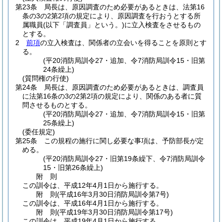
第23条
局長は、原因調査のため必要があるときは、法第16
条の3の2第2項の規定により、原因調査を行おうとする所
属職員
(以下「調査員」という。)
に立入検査をさせるもの
とする。
2
前項
の立入検査は、関係者の立会いを得ることを原則とす
る。
(平20消防局訓令27・追加、令7消防局訓令15・旧第
24条繰上)
(質問権の行使)
第24条
局長は、原因調査のため必要があるときは、調査員
に法第16条の3の2第2項の規定により、関係のある者に質
問させるものとする。
(平20消防局訓令27・追加、令7消防局訓令15・旧第
25条繰上)
(委任規定)
第25条
この規程の施行に関し必要な事項は、予防部長が定
める。
(平20消防局訓令27・旧第19条繰下、令7消防局訓令
15・旧第26条繰上)
附
則
この訓令は、平成12年4月1日から施行する。
附
則
(平成16年3月30日
消防局訓令第7号)
この訓令は、平成16年4月1日から施行する。
附
則
(平成19年3月30日
消防局訓令第17号)
この訓令は、平成19年4月1日から施行する。