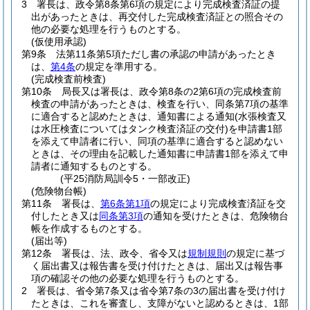
3
署長は、政令第8条第6項の規定により完成検査済証の提
出があったときは、再交付した完成検査済証との照合その
他の必要な処理を行うものとする。
(仮使用承認)
第9条
法第11条第5項ただし書の承認の申請があったとき
は、
第4条
の規定を準用する。
(完成検査前検査)
第10条
局長又は署長は、政令第8条の2第6項の完成検査前
検査の申請があったときは、検査を行い、同条第7項の基準
に適合すると認めたときは、通知書による通知
(水張検査又
は水圧検査についてはタンク検査済証の交付)
を申請書1部
を添えて申請者に行い、同項の基準に適合すると認めない
ときは、その理由を記載した通知書に申請書1部を添えて申
請者に通知するものとする。
(平25消防局訓令5・一部改正)
(危険物台帳)
第11条
署長は、
第6条第1項
の規定により完成検査済証を交
付したとき又は
同条第3項
の通知を受けたときは、危険物台
帳を作成するものとする。
(届出等)
第12条
署長は、法、政令、省令又は
規制規則
の規定に基づ
く届出書又は報告書を受け付けたときは、届出又は報告事
項の確認その他の必要な処理を行うものとする。
2
署長は、省令第7条又は省令第7条の3の届出書を受け付け
たときは、これを審査し、支障がないと認めるときは、1部