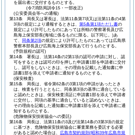
を届出者に交付するものとする。
(令7消防局訓令15・一部改正)
(公安委員会等への通報)
第13条
局長又は署長は、法第11条第7項又は法第11条の4第
3項の規定により通報するときは、
第5条第1項ただし書
の
規定により許可したものにあっては所轄の警察署長及び広
島海上保安部長
(海域に係るものに限る。以下同じ。)
あ
て、
同条第2項
の規定により許可したものにあっては広島県
警察本部長及び広島海上保安部長あて行うものとする。
(予防規程の認可)
第14条
署長は、法第14条の2第1項の認可の申請に対し、認
可をするときは認可の印を押した申請書1部を申請者に交付
し、認可をしないときは、その理由を記載した通知書に申
請書1部を添えて申請者に通知するものとする。
(保安検査)
第15条
局長は、省令第62条の3第1項の申請があったとき
は、検査を行うとともに、同条第3項の基準に適合している
と認めたときは、保安検査済証に申請書1部を添えて申請者
に交付し、同項の基準に適合していると認めないときは、
その理由を記載した通知書に申請書1部を添えて申請者に通
知するものとする。
(危険物保安技術協会への委託)
第16条
局長は、法第11条の3及び法第14条の3第3項の規定
に基づき、危険物保安技術協会に審査業務を委託する必要
があると認めた場合は、
広島市契約規則
(昭和39年広島市規