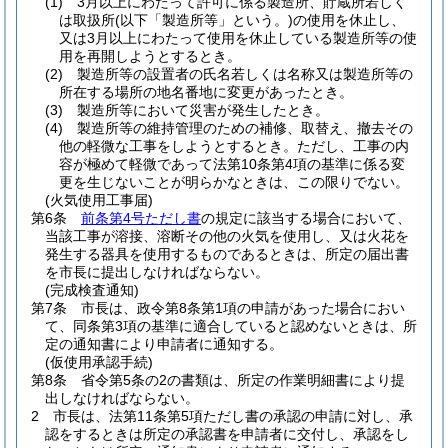
(1)
3月以上にわたって許可に係る製造所、貯蔵所若しく
は取扱所
(以下「製造所等」という。)
の使用を休止し、
又は3月以上にわたって使用を休止している製造所等の使
用を再開しようとするとき。
(2)
製造所等の設置者の氏名若しくは名称又は製造所等の
所在する場所の地名番地に変更があったとき。
(3)
製造所等において災害が発生したとき。
(4)
製造所等の維持管理のための補修、取替え、撤去その
他の軽微な工事をしようとするとき。
ただし、工事の内
容が極めて軽微であって法第10条第4項の基準に係る変
更を生じないことが明らかなときは、この限りでない。
(火気使用工事届)
第6条
前条第4号ただし書
の規定に該当する場合において、
当該工事が溶接、溶断その他の火気を使用し、又は火花を
発生する器具を使用するものであるときは、所定の届出書
を市長に提出しなければならない。
(完成検査通知)
第7条
市長は、政令第8条第1項の申請があった場合におい
て、同条第3項の基準に適合していると認めないときは、所
定の通知書により申請者に通知する。
(仮使用承認手続)
第8条
省令第5条の2の書類は、所定の作業明細書により提
出しなければならない。
2
市長は、法第11条第5項ただし書の承認の申請に対し、承
認をするときは所定の承認書を申請者に交付し、承認をし