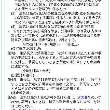
申請書については、政令第8条の2の3第2項に規定する事
項に係るものに限る。)
で政令第8条の2の3第1項に規定
する屋外タンク貯蔵所に係るもの
(2)
法第11条の2第1項の検査に係る申請書
(政令第8条の2
の3第4項に規定する事項に係るものに限る。)
で政令第8
条の2の3第3項に規定する屋外タンク貯蔵所に係るもの
(3)
法第14条の3第1項又は第2項の検査に係る申請書
2
省令に定めがある場合を除き、法第3章、政令及び省令の
規定により市長又は消防長若しくは消防署長に提出する申
請書及び届出書の提出部数は、2部とする。
(平25規則70・令8規則36・一部改正)
(仮貯蔵等承認手続)
第3条
消防長又は消防署長は、法第10条第1項ただし書の承
認の申請に対し、承認をするときは所定の承認書を申請者
に交付し、承認をしないときは所定の通知書により申請者
に通知する。
(令8規則36・全改)
(設置許可書等)
第4条
市長は、法第11条第1項の許可の申請に対し、許可を
するときは所定の許可書を申請者に交付し、許可をしない
ときは所定の通知書により申請者に通知する。
(休止報告等)
第5条
法第11条第1項の許可を受けた者は、
次の各号
のいず
れかに該当するときは、所定の報告書を市長に提出しなけ
ればならない。