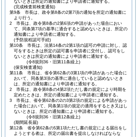
ないときは所定の通知書により申請者に通知する。
(完成検査前検査通知)
第9条
市長は、政令第8条の2第7項の通知を所定の通知書に
より行う。
2
市長は、政令第8条の2第6項の申請があった場合におい
て、同条第7項の基準に適合すると認めないときは、所定の
通知書により申請者に通知する。
(予防規程認可手続)
第10条
市長は、法第14条の2第1項の認可の申請に対し、認
可をするときは所定の認可書を申請者に交付し、認可をし
ないときは所定の通知書により申請者に通知する。
(令8規則36・旧第11条繰上)
(保安検査通知)
第11条
市長は、省令第62条の3第1項の申請があった場合に
おいて、同条第3項の基準に適合していると認めないとき
は、所定の通知書により申請者に通知する。
2
市長は、政令第8条の4第2項ただし書の規定により時期を
定めたときは、所定の通知書により申請者に通知する。
3
市長は、省令第62条の2の3第2項の規定による申請があっ
た場合において、同条第1項の規定の適用をするとき又はし
ないときは、所定の通知書により申請者に通知する。
(令8規則36・旧第12条繰上)
(期間延長届)
第12条
省令第62条の5第1項ただし書の規定による届出をし
ようとする者は、所定の届出書を提出しなければならな