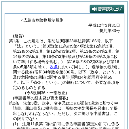
○広島市危険物規制規則
平成12年3月31日
規則第83号
(趣旨)
第1条
この規則は、消防法
(昭和23年法律第186号。以下
「法」という。)
第3章
(第11条の5第4項
(法第12条第3項、
第12条の2第3項、第12条の3第2項、第13条の24第2項、第
14条の2第5項、第16条の3第6項及び第16条の6第2項にお
いて準用する場合を含む。)
、第16条の3の2第3項及び第16
条の5第3項を除く。
次条
において同じ。)
、危険物の規制に
関する政令
(昭和34年政令第306号。以下「政令」という。)
及び危険物の規制に関する規則
(昭和34年総理府令第55
号。以下「省令」という。)
の施行について、必要な事項を
定めるものとする。
(令8規則36・一部改正)
(申請書等の経由及び提出部数)
第2条
法第3章、政令、省令又はこの規則の規定に基づく申
請書、届出書又は報告書は、所轄の消防署長を経由して提
出しなければならない。
ただし、次に掲げる申請書は、こ
の限りでない。
(1)
法第11条第1項の許可に係る申請書
(変更の許可に係る