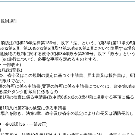
物規制規則
、消防法
(昭和23年法律第186号。以下「法」という。)
第3章
(第11条の5
4条の2第5項、第16条の3第6項及び第16条の6第2項において準用する場
危険物の規制に関する政令
(昭和34年政令第306号。以下「政令」という
)
の施行について、必要な事項を定めるものとする。
6・一部改正)
び提出部数)
政令、省令又はこの規則の規定に基づく申請書、届出書又は報告書は、所
の限りでない。
1項の許可に係る申請書
(変更の許可に係る申請書については、政令第8条
する屋外タンク貯蔵所に係るもの
2第1項の検査に係る申請書
(政令第8条の2の3第4項に規定する事項に係る
3第1項又は第2項の検査に係る申請書
る場合を除き、法第3章、政令及び省令の規定により市長又は消防長若し
70・令8規則36・一部改正)
)