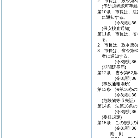
2
市長は、政令第8
(予防規程認可手続
第10条
市長は、法
に通知する。
(令8規則3
(保安検査通知)
第11条
市長は、省
る。
2
市長は、政令第8
3
市長は、省令第6
者に通知する。
(令8規則3
(期間延長届)
第12条
省令第62
(令8規則3
(事故通報場所)
第13条
法第16条
(令8規則3
(危険物等収去証)
第14条
法第16条
(令8規則3
(委任規定)
第15条
この規則の
(令8規則3
附
則