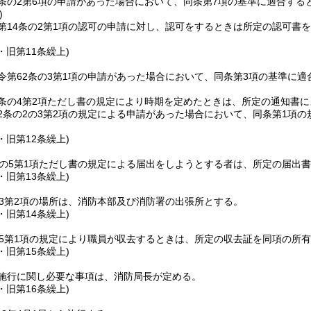
条の2第6項の申請があった場合において、同条第7項の基準に適合す
)
第14条の2第1項の認可の申請に対し、認可をするときは所定の認可書
6・旧第11条繰上)
令第62条の3第1項の申請があった場合において、同条第3項の基準に
条の4第2項ただし書の規定により時期を定めたときは、所定の通知書
2条の2の3第2項の規定による申請があった場合において、同条第1項
6・旧第12条繰上)
条の5第1項ただし書の規定による届出をしようとする者は、所定の届出
6・旧第13条繰上)
の3第2項の場所は、消防本部及び消防署の出張所とする。
6・旧第14条繰上)
の5第1項の規定により職員が収去するときは、所定の収去証を同項の所
6・旧第15条繰上)
施行に関し必要な事項は、消防局長が定める。
6・旧第16条繰上)