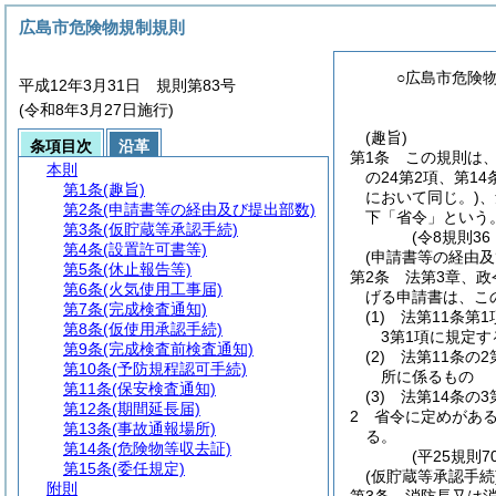
広島市危険物規制規則
○広島市危険
平成12年3月31日 規則第83号
(令和8年3月27日施行)
(趣旨)
条項目次
沿革
第1条
この規則は
本則
の24第2項、第1
第1条
(趣旨)
において同じ。)
、
第2条
(申請書等の経由及び提出部数)
下「省令」という。
第3条
(仮貯蔵等承認手続)
(令8規則3
第4条
(設置許可書等)
(申請書等の経由及
第5条
(休止報告等)
第2条
法第3章、
第6条
(火気使用工事届)
げる申請書は、こ
第7条
(完成検査通知)
(1)
法第11条第
第8条
(仮使用承認手続)
3第1項に規定
第9条
(完成検査前検査通知)
(2)
法第11条の
第10条
(予防規程認可手続)
所に係るもの
第11条
(保安検査通知)
(3)
法第14条の
第12条
(期間延長届)
2
省令に定めがあ
第13条
(事故通報場所)
る。
第14条
(危険物等収去証)
(平25規則
第15条
(委任規定)
(仮貯蔵等承認手続
附則