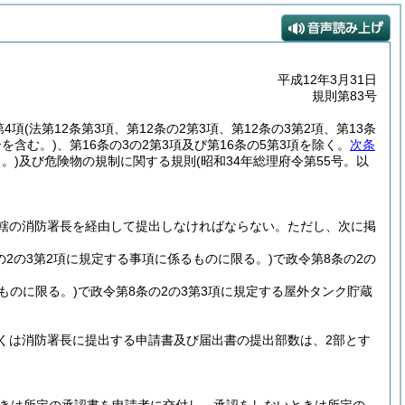
平成12年3月31日
規則第83号
第4項
(法第12条第3項、第12条の2第3項、第12条の3第2項、第13条
合を含む。)
、第16条の3の2第3項及び第16条の5第3項を除く。
次条
。)
及び危険物の規制に関する規則
(昭和34年総理府令第55号。以
轄の消防署長を経由して提出しなければならない。
ただし、次に掲
の2の3第2項に規定する事項に係るものに限る。)
で政令第8条の2の
ものに限る。)
で政令第8条の2の3第3項に規定する屋外タンク貯蔵
くは消防署長に提出する申請書及び届出書の提出部数は、2部とす