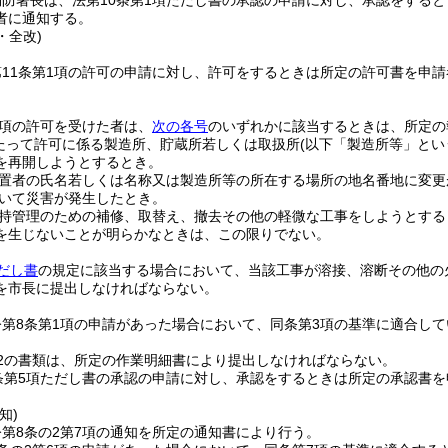
消防署長は、法第10条第1項ただし書の承認の申請に対し、承認をする
者に通知する。
・全改)
第11条第1項の許可の申請に対し、許可をするときは所定の許可書を申
1項の許可を受けた者は、
次の各号
のいずれかに該当するときは、所定の
たって許可に係る製造所、貯蔵所若しくは取扱所
(以下「製造所等」とい
を再開しようとするとき。
置者の氏名若しくは名称又は製造所等の所在する場所の地名番地に変更
いて災害が発生したとき。
持管理のための補修、取替え、撤去その他の軽微な工事をしようとする
を生じないことが明らかなときは、この限りでない。
だし書
の規定に該当する場合において、当該工事が溶接、溶断その他の
を市長に提出しなければならない。
令第8条第1項の申請があった場合において、同条第3項の基準に適合し
2の書類は、所定の作業明細書により提出しなければならない。
条第5項ただし書の承認の申請に対し、承認をするときは所定の承認書
知)
第8条の2第7項の通知を所定の通知書により行う。