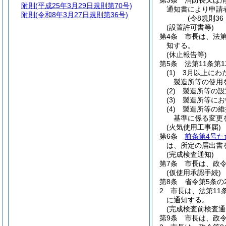
第3条
消防長又は
附則
(平成25年3月29日規則第70号)
通知書により申請
附則
(令和8年3月27日規則第36号)
(令8規則36
(設置許可書等)
第4条
市長は、法
知する。
(休止報告等)
第5条
法第11条第
(1)
3月以上にわ
製造所等の使用
(2)
製造所等の設
(3)
製造所等にお
(4)
製造所等の維
基準に係る変更
(火気使用工事届)
第6条
前条第4号た
は、所定の届出書
(完成検査通知)
第7条
市長は、政
(仮使用承認手続)
第8条
省令第5条の
2
市長は、法第11
に通知する。
(完成検査前検査通
第9条
市長は、政令