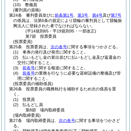
(10)
整備員
(審判員の資格)
第24条
審判委員並びに
前条第1号
、
第3号
、
第4号
及び
第7号
の係員は、法第6条の規定により競輪の審判員として競輪振
興法人に登録された者でなければならない。
(平14規則65・平19規則95・一部改正)
第7節
投票委員
(投票委員)
第25条
投票委員は、
次の各号
に関する事項をつかさどる。
(1)
車券の発行及び発売に関すること。
(2)
払いもどし金の算出並びに払いもどし金及び返還金の
交付に関すること。
(3)
前各号
に関する報道に関すること。
(4)
前各号
の業務を行なうに必要な器材設備の整備及び管
理に関すること。
(投票委員の補助係員)
第26条
投票委員の職務執行を補助するため次の係員を置
く。
(1)
投票員
(2)
払もどし員
第8節
場内取締委員
(場内取締委員)
第27条
場内取締委員は、
次の各号
に関する事項をつかさど
る。