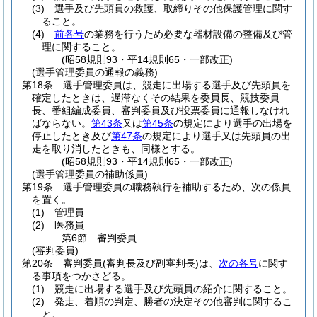
(3)
選手及び先頭員の救護、取締りその他保護管理に関す
ること。
(4)
前各号
の業務を行うため必要な器材設備の整備及び管
理に関すること。
(昭58規則93・平14規則65・一部改正)
(選手管理委員の通報の義務)
第18条
選手管理委員は、競走に出場する選手及び先頭員を
確定したときは、遅滞なくその結果を委員長、競技委員
長、番組編成委員、審判委員及び投票委員に通報しなけれ
ばならない。
第43条
又は
第45条
の規定により選手の出場を
停止したとき及び
第47条
の規定により選手又は先頭員の出
走を取り消したときも、同様とする。
(昭58規則93・平14規則65・一部改正)
(選手管理委員の補助係員)
第19条
選手管理委員の職務執行を補助するため、次の係員
を置く。
(1)
管理員
(2)
医務員
第6節
審判委員
(審判委員)
第20条
審判委員
(審判長及び副審判長)
は、
次の各号
に関す
る事項をつかさどる。
(1)
競走に出場する選手及び先頭員の紹介に関すること。
(2)
発走、着順の判定、勝者の決定その他審判に関するこ
と。