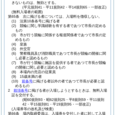
きないものは、無効とする。
(平元規則41・平11規則42・平14規則65・一部改正)
(無料入場者の範囲)
第65条
次に掲げる者については、入場料を徴収しない。
(1)
法第10条各号に掲げる者
(2)
競輪に関し学識経験を有する者であつて市長の定める
もの
(3)
市が行う競輪に関係する報道関係者であつて市長の定
めるもの
(4)
皇族
(5)
外交官
(6)
警察職員及び消防職員であつて市長が競輪の開催に関
し必要と認めるもの
(7)
市が行う競輪に施設を提供する者であつて市長が競輪
の開催に関し必要と認めるもの
(8)
本場内の売店の従業員
(9)
15歳未満の者
(10)
前各号
に掲げる者以外の者であつて市長が必要と認
めるもの
2
前項各号
に掲げる者が入場しようとするときは、無料入場
証を交付する。
(昭60規則93・昭62規則25・平8規則59・平11規則
42・平15規則81・平19規則95・一部改正)
(入場券等の改札及び検査)
第66条
場内取締委員は、入場券を交付した者に対して入場