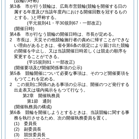
(競輪の呼称)
第3条
市が行う競輪は、広島市営競輪
(競輪を開催する日の
属する年度及び当該年度内における開催回数を冠するもの
とする。)
と呼称する。
(平元規則41・平30規則67・一部改正)
(開催日時)
第4条
市が行なう競輪の開催日時は、市長が定める。
2
市長は、天災その他競輪施行者の責めに帰すことができな
い理由があるときは、省令第6条の規定により届け出た競輪
の開催を中止し、又は当該開催日時若しくは競走の順序を
変更することができる。
(平15規則81・一部改正)
(開催要項及び開催関係事項の公示)
第5条
競輪開催について必要な事項は、そのつど開催要項を
もつてこれを定める。
2
この規則に関係のある事項の公示は、開催のつど発行する
出走表又は場内掲示をもつて行なう。
第2章
開催執務員
第1節
通則
(開催執務員の構成)
第6条
競輪を開催しようとするときは、当該競輪に関する事
務を執行させるため、次の開催執務委員を置く。
(1)
委員長
(2)
副委員長
(3)
競技委員長