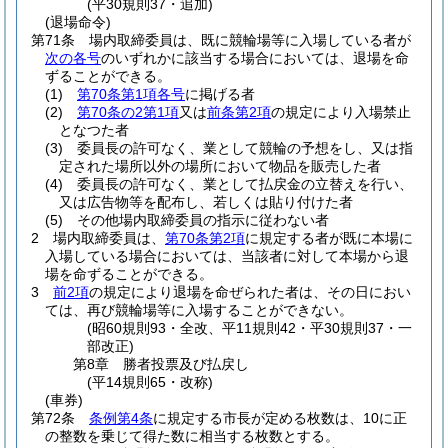
(平30規則37・追加)
(退場命令)
第71条
場内取締委員は、既に競輪場等に入場している者が
次の各号
のいずれかに該当する場合においては、退場を命
ずることができる。
(1)
第70条第1項各号
に掲げる者
(2)
第70条の2第1項
又は
前条第2項
の規定により入場禁止
となつた者
(3)
委員長の許可なく、業として競輪の予想をし、又は指
定された場所以外の場所において物品を販売した者
(4)
委員長の許可なく、業として払戻金の立替えを行い、
又は広告物等を配布し、若しくは貼り付けた者
(5)
その他場内取締委員の指示に従わない者
2
場内取締委員は、
第70条第2項
に規定する者が既に本場に
入場している場合においては、当該者に対して本場から退
場を命ずることができる。
3
前2項
の規定により退場を命ぜられた者は、その日におい
ては、再び競輪場等に入場することができない。
(昭60規則93・全改、平11規則42・平30規則37・一
部改正)
第8章
勝者投票及び払戻し
(平14規則65・改称)
(車券)
第72条
条例第4条
に規定する市長が定める枚数は、10に正
の整数を乗じて得た数に相当する枚数とする。