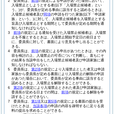
2
委員長は、
前項
の規定による申請があつた場合において、
入場禁止としようとする者
(以下「入場禁止候補者」とい
う。)
が、委員長が定める事由に該当すると認めるときは、
入場禁止候補者及び
同項
の申請を行つた家族
(以下「申請家
族」という。)
に対して、入場禁止候補者を入場禁止とする
旨及び入場禁止とする期間として委員長が定める期間を通
知しなければならない。
3
前項
の規定による通知を受けた入場禁止候補者は、入場禁
止を不服とするときは、入場禁止開始予定日の前日まで
に、委員長に対して、書面により意見を申し出ることがで
きる。
4
委員長は、
前項
の規定による申出があつたときは、その内
容を検討の上、入場禁止の可否について判断し、直ちにそ
の結果を当該申出をした入場禁止候補者及び申請家族に通
知しなければならない。
5
委員長は、
第2項
の規定により入場禁止とした者又は申請
家族から委員長が定める書面により入場禁止の解除の申請
があつた場合において、委員長が定める事由に該当すると
認めるときは、入場禁止を解除することができる。
6
第2項
の規定により入場禁止とされた者及び申請家族は、
委員長が定める日までの間は、
前項
の規定による解除を申
請することができない。
7
委員長は、
第1項
又は
第5項
の規定による書面の提出を受
けたときは、
当該各項
の申請の内容を疎明するに足りる資
料の提出を求めることができる。