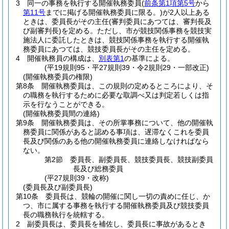
3
同一の事務を執行する開催執務委員
(
前条第1項第5号
から
第11号
までに掲げる開催執務委員に限る。)
が2人以上ある
ときは、委員長がその主任
(審判委員にあつては、審判長及
び副審判長)
を定める。
ただし、市が競技関係事務を競技実
施法人に委託したときは、競技関係事務を執行する開催執
務委員にあつては、競技委員長がその主任を定める。
4
開催執務員の構成は、
別表第1
の基準による。
(平19規則95・平27規則39・令2規則29・一部改正)
(開催執務委員の権限)
第8条
開催執務委員は、この規則の定めるところにより、そ
の職務を執行するために必要な取調べ又は判定若しくは指
示を行なうことができる。
(開催執務委員間の連絡)
第9条
開催執務委員は、その所掌事務について、他の開催執
務委員に関係があると認める事項は、遅滞なくこれを委員
長及び関係のある他の開催執務委員に連絡しなければなら
ない。
第2節
委員長、副委員長、競技委員長、競技副委員
長及び総務委員
(平27規則39・改称)
(委員長及び副委員長)
第10条
委員長は、競輪の開催に関し一切の責めに任じ、か
つ、市に属する事務を執行する開催執務委員及び競技委員
長の職務執行を統轄する。
2
副委員長は、委員長を補佐し、委員長に事故があるとき