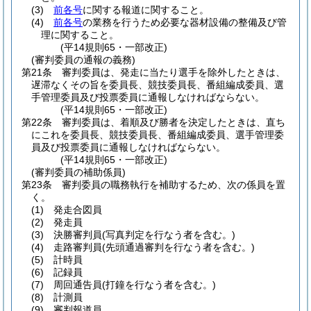
(3)
前各号
に関する報道に関すること。
(4)
前各号
の業務を行うため必要な器材設備の整備及び管
理に関すること。
(平14規則65・一部改正)
(審判委員の通報の義務)
第21条
審判委員は、発走に当たり選手を除外したときは、
遅滞なくその旨を委員長、競技委員長、番組編成委員、選
手管理委員及び投票委員に通報しなければならない。
(平14規則65・一部改正)
第22条
審判委員は、着順及び勝者を決定したときは、直ち
にこれを委員長、競技委員長、番組編成委員、選手管理委
員及び投票委員に通報しなければならない。
(平14規則65・一部改正)
(審判委員の補助係員)
第23条
審判委員の職務執行を補助するため、次の係員を置
く。
(1)
発走合図員
(2)
発走員
(3)
決勝審判員
(写真判定を行なう者を含む。)
(4)
走路審判員
(先頭通過審判を行なう者を含む。)
(5)
計時員
(6)
記録員
(7)
周回通告員
(打鐘を行なう者を含む。)
(8)
計測員
(9)
審判報道員