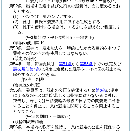
11規則42・平14規則65・平19規則95・一部改正)
第52条
出場する選手及び先頭員の服装は、次に定めるとお
りとする。
(1)
パンツは、短パンツとする。
(2)
靴は、自転車競技の用に供する短靴とする。
(3)
靴下を使用する場合は、くるぶしを越えない程度にす
る。
(平3規則22・平14規則65・一部改正)
(薬物の使用禁止)
第53条
選手は、競走能力を一時的にたかめる目的をもつて
薬物その他のものを使用してはならない。
(競走の除外)
第54条
選手管理委員は、
第51条
から
第53条
までの規定及び
競技規則第4条
の規定に違反した選手を、その回の競走から
除外することができる。
第5章
制裁
(委員長の制裁)
第55条
委員長は、競走の公正を確保するため
第8条
の規定
による取調べ又は判定若しくは指示に従わない者に対し、
戒告し、若しくは当該競輪の最後の日までの間競走に出場
することを停止し、又は競走に関与することを禁止するこ
とができる。
(平15規則81・一部改正)
(競輪制裁審議会)
第56条
本場内の秩序を維持し、又は競走の公正を確保する