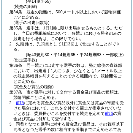
(平14規則65)
(競走の距離)
第34条
競走の距離は、500メートル以上において競輪開催
ごとに定める。
(選手の出走回数等)
第35条
選手は、1日1回に限り出場させるものとする。
ただ
し、当日の番組編成において、各競走における勝者のみの
競走を行う場合は、この限りでない。
2
先頭員は、先頭員として1日3回まで出走することができ
る。
(昭43規則30・平14規則65・平24規則83・一部改正)
(出走選手数)
第36条
同一競走に出走する選手の数は、発走線側の直線部
において、出走選手1人につき、少なくとも1メートル以上
の競走路幅員を与えることのできる範囲内で、競輪開催ご
とに定める。
(賞金及び賞品の種類)
第37条
市が選手に対して交付する賞金及び賞品の種類は、
競輪開催ごとに定める。
2
前項
に定める賞金及び賞品以外に賞金又は賞品の寄贈を受
けた場合において、これを交付する競走が指定されていな
いときは、委員長がこれを交付する競走を定めて
前項
の賞
金及び賞品に付加して交付する。
3
同着となつた選手に対する賞金及び賞品は、その着順以下
同着となつた選手の数に相当する着順までに定められてあ