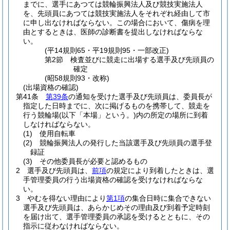
までに、選手にあつては競輪振興法人及び競技実施法人
を、先頭員にあつては競技実施法人をそれぞれ経由して市
に申し出なければならない。
この場合において、傷病を理
由とするときは、医師の診断書を提出しなければならな
い。
(平14規則65・平19規則95・一部改正)
第2節
検査並びに競走に出場する選手及び先頭員の
確定
(昭58規則93・改称)
(出場資格の確認)
第41条
第39条
の通知を受けた選手及び先頭員は、委員長が
指定した日時までに、次に掲げるものを携帯して、競走を
行う競輪場
(以下「本場」という。)
内の所定の場所に到着
しなければならない。
(1)
使用自転車
(2)
競輪振興法人の発行した当該選手及び先頭員の選手登
録証
(3)
その他委員長が必要と認めるもの
2
選手及び先頭員は、
前項
の規定により到着したときは、選
手管理委員の行う出場資格の確認を受けなければならな
い。
3
やむを得ない理由により
第1項
の集合日時に集合できない
選手及び先頭員は、あらかじめその理由及び到着予定時刻
を届け出て、選手管理委員の承認を受けるとともに、その
指示に従わなければならない。