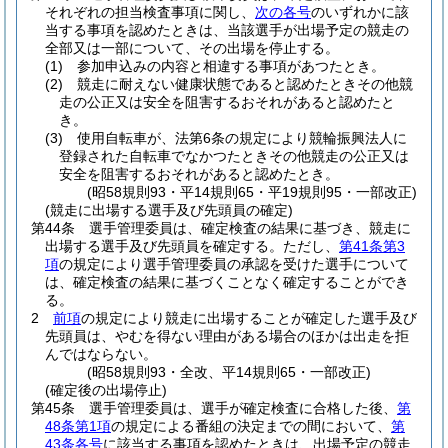
それぞれの担当検査事項に関し、
次の各号
のいずれかに該
当する事項を認めたときは、当該選手が出場予定の競走の
全部又は一部について、その出場を停止する。
(1)
参加申込みの内容と相違する事項があつたとき。
(2)
競走に耐えない健康状態であると認めたときその他競
走の公正又は安全を阻害するおそれがあると認めたと
き。
(3)
使用自転車が、法第6条の規定により競輪振興法人に
登録された自転車でなかつたときその他競走の公正又は
安全を阻害するおそれがあると認めたとき。
(昭58規則93・平14規則65・平19規則95・一部改正)
(競走に出場する選手及び先頭員の確定)
第44条
選手管理委員は、確定検査の結果に基づき、競走に
出場する選手及び先頭員を確定する。
ただし、
第41条第3
項
の規定により選手管理委員の承認を受けた選手について
は、確定検査の結果に基づくことなく確定することができ
る。
2
前項
の規定により競走に出場することが確定した選手及び
先頭員は、やむを得ない理由がある場合のほかは出走を拒
んではならない。
(昭58規則93・全改、平14規則65・一部改正)
(確定後の出場停止)
第45条
選手管理委員は、選手が確定検査に合格した後、
第
48条第1項
の規定による番組の決定までの間において、
第
43条各号
に該当する事項を認めたときは、出場予定の競走