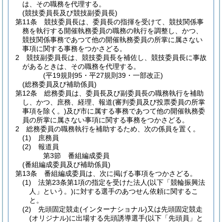
は、その職務を代理する。
(競技委員長及び競技副委員長)
第11条
競技委員長は、委員長の指揮を受けて、競技関係事
務を執行する開催執務委員の職務の執行を調整し、かつ、
競技関係事務であつて他の開催執務委員の所掌に属さない
事項に関する事務をつかさどる。
2
競技副委員長は、競技委員長を補佐し、競技委員長に事故
があるときは、その職務を代理する。
(平19規則95・平27規則39・一部改正)
(総務委員及び補助係員)
第12条
総務委員は、委員長及び副委員長の職務執行を補助
し、かつ、庶務、経理、報道
(審判委員及び投票委員の所掌
事項を除く。)
及び市に属する事務であつて他の開催執務委
員の所掌に属さない事項に関する事務をつかさどる。
2
総務委員の職務執行を補助するため、次の係員を置く。
(1)
庶務員
(2)
報道員
第3節
番組編成委員
(番組編成委員及び補助係員)
第13条
番組編成委員は、次に掲げる事項をつかさどる。
(1)
法第23条第1項の指定を受けた法人
(以下「競輪振興法
人」という。)
に対する選手のあつせん依頼に関するこ
と。
(2)
先頭固定競走
(インターナショナル)
又は先頭固定競走
(オリジナル)
に出場する先頭誘導選手
(以下「先頭員」と