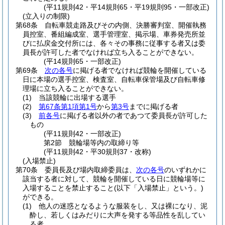
(平11規則42・平14規則65・平19規則95・一部改正)
(立入りの制限)
第68条
自転車競走路及びその内側、決勝審判室、開催執務
員控室、番組編成室、選手管理室、掲示場、車券発売所並
びに払戻金交付所には、各々その事務に従事する者又は委
員長が許可した者でなければ立ち入ることができない。
(平14規則65・一部改正)
第69条
次の各号
に掲げる者でなければ競輪を開催している
日に本場の選手控室、検査室、自転車保管場及び自転車修
理場に立ち入ることができない。
(1)
当該競輪に出場する選手
(2)
第67条第1項第1号
から
第3号
までに掲げる者
(3)
前各号
に掲げる者以外の者であつて委員長が許可した
もの
(平11規則42・一部改正)
第2節
競輪場等内の取締り等
(平11規則42・平30規則37・改称)
(入場禁止)
第70条
委員長及び場内取締委員は、
次の各号
のいずれかに
該当する者に対して、競輪を開催している日に競輪場等に
入場することを禁止すること
(以下「入場禁止」という。)
ができる。
(1)
他人の迷惑となるような服装をし、又は裸になり、泥
酔し、若しくはみだりに大声を発する等品性を乱してい
る者