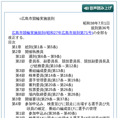
○広島市競輪実施規則
昭和38年7月1日
規則第36号
広島市競輪実施規則(昭和27年広島市規則第71号)
の全部を
改正する。
目次
第1章
総則
(第1条～第5条)
第2章
開催執務員
第1節
通則
(第6条～第9条)
第2節
委員長、副委員長、競技委員長、競技副委員長及
び総務委員
(第10条～第12条)
第3節
番組編成委員
(第13条)
第4節
検車委員
(第14条～第16条)
第5節
選手管理委員
(第17条～第19条)
第6節
審判委員
(第20条～第24条)
第7節
投票委員
(第25条・第26条)
第8節
場内取締委員
(第27条・第28条)
第3章
開催要項
(第29条～第37条)
第4章
参加申込み、検査並びに競走に出場する選手及び先
頭員の確定、番組の編成並びに選手の管理
第1節
参加申込み
(第38条～第40条)