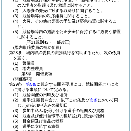
(1)
競輪場及び場外車券売場
(以下「競輪場等」という。)
の入場者の取締り及び救護に関すること。
(2)
入場券の発売に対する取締りに関すること。
(3)
競輪場等内の秩序維持に関すること。
(4)
火災、その他の災害の予防及び応急措置に関するこ
と。
(5)
競輪場等内の施設を公正安全に保持するに必要な措置
に関すること。
(平11規則42・一部改正)
(場内取締委員の補助係員)
第28条
場内取締委員の職務執行を補助するため、次の係員
を置く。
(1)
警備員
(2)
場内整理員
第3章
開催要項
(開催要項)
第29条
第5条
に規定する開催要項には、競輪開催ごとに次
に掲げる事項について定める。
(1)
競輪開催の日時及び場所
(2)
選手
(先頭員を含む。以下この条及び
次条
において同
じ。)
の参加申込みの締切日
(3)
参加申込みを受け付ける選手の範囲及び資格
(4)
競走及び使用自転車の種類並びに競走の距離
(5)
賞金額及び賞品の種類
(6)
選手に支給する旅費