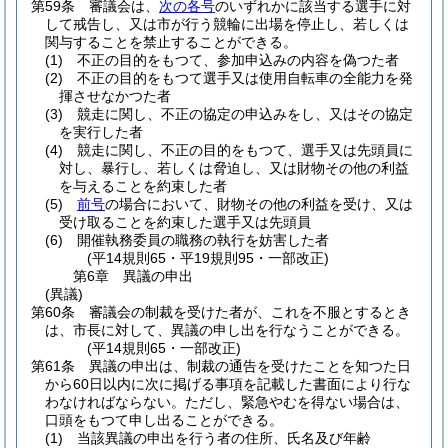
第59条
審議会は、
次の各号
のいずれかに該当する選手に対
して戒告し、又は市が行う競輪に出場を停止し、若しくは
関与することを禁止することができる。
(1)
不正の目的をもつて、参加申込みの内容を偽つた者
(2)
不正の目的をもつて選手又は使用自転車の全能力を発
揮させなかつた者
(3)
競走に関し、不正の協定の申込みをし、又はその協定
を実行した者
(4)
競走に関し、不正の目的をもつて、選手又は先頭員に
対し、暴行し、若しくは脅迫し、又は財物その他の利益
を与えることを約束した者
(5)
前号
の場合において、財物その他の利益を受け、又は
受け取ることを約束した選手又は先頭員
(6)
開催執務委員の職務の執行を妨害した者
(平14規則65・平19規則95・一部改正)
第6章
異議の申出
(異議)
第60条
審議会の制裁を受けた者が、これを不服とするとき
は、市長に対して、異議の申し出を行なうことができる。
(平14規則65・一部改正)
第61条
異議の申出は、制裁の通告を受けたことを知つた日
から60日以内に次に掲げる事項を記載した書面により行な
わなければならない。
ただし、緊急やむを得ない場合は、
口頭をもつて申し出ることができる。
(1)
当該異議の申出を行う者の住所、氏名及び年齢