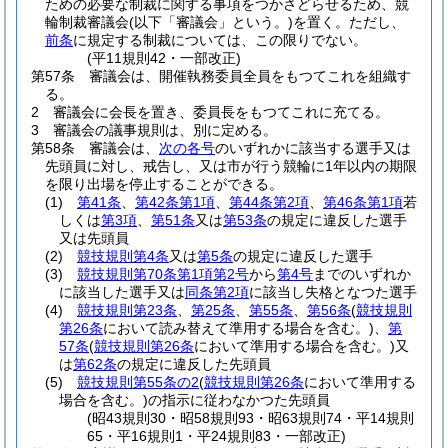
ための必要な制裁に関する事項をつかさどらせるため、競
輪制裁審議会
(以下「審議会」という。)
を置く。
ただし、
前条
に規定する制裁については、この限りでない。
(平11規則42・一部改正)
第57条
審議会は、開催執務委員全員をもつてこれを組織す
る。
2
審議会に会長を置き、委員長をもつてこれに充てる。
3
審議会の議事規則は、別に定める。
第58条
審議会は、
次の各号
のいずれかに該当する選手又は
先頭員に対し、戒告し、又は市が行う競輪に1年以内の期限
を限り出場を停止することができる。
(1)
第41条
、
第42条第1項
、
第44条第2項
、
第46条第1項
若
しくは
第3項
、
第51条
又は
第53条
の規定に違反した選手
又は先頭員
(2)
競技規則第4条
又は
第5条
の規定に違反した選手
(3)
競技規則第70条第1項第2号
から
第4号
までのいずれか
に該当した選手又は
同条第2項
に該当し失格となつた選手
(4)
競技規則第23条
、
第25条
、
第55条
、
第56条
(
競技規則
第26条
において読み替えて準用する場合を含む。)
、
第
57条
(
競技規則第26条
において準用する場合を含む。)
又
は
第62条
の規定に違反した先頭員
(5)
競技規則第55条の2
(
競技規則第26条
において準用する
場合を含む。)
の指示に従わなかつた先頭員
(昭43規則30・昭58規則93・昭63規則74・平14規則
65・平16規則1・平24規則83・一部改正)