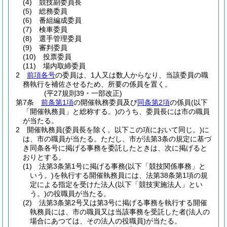
(4)
競技副委員長
(5)
総務委員
(6)
番組編成委員
(7)
検車委員
(8)
選手管理委員
(9)
審判委員
(10)
投票委員
(11)
場内取締委員
2
前項各号
の委員は、1人又は数人からなり、当該委員の職
務執行を補佐させるため、所要の係員を置く。
(平27規則39・一部改正)
第7条
前条第1項
の開催執務委員及び
同条第2項
の係員
(以下
「開催執務員」と総称する。)
のうち、委員長には市の職員
が当たる。
2
開催執務員
(委員長を除く。以下この項において同じ。)
に
は、市の職員が当たる。
ただし、市が法第3条の規定に基づ
き同条各号に掲げる事務を委託したときは、次に掲げると
おりとする。
(1)
法第3条第1号に掲げる事務
(以下「競技関係事務」と
いう。)
を執行する開催執務員には、法第38条第1項の規
定による指定を受けた法人
(以下「競技実施法人」とい
う。)
の役職員が当たる。
(2)
法第3条第2号又は第3号に掲げる事務を執行する開催
執務員には、市の職員又は当該事務を受託した者
(法人の
場合にあつては、その法人の役職員)
が当たる。