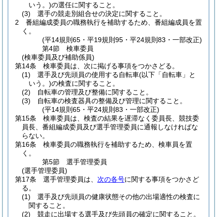
いう。)
の選任に関すること。
(3)
選手の競走別組合せの決定に関すること。
2
番組編成委員の職務執行を補助するため、番組編成員を置
く。
(平14規則65・平19規則95・平24規則83・一部改正)
第4節
検車委員
(検車委員及び補助係員)
第14条
検車委員は、次に掲げる事項をつかさどる。
(1)
選手及び先頭員の使用する自転車
(以下「自転車」と
いう。)
の検査に関すること。
(2)
自転車の管理及び整備に関すること。
(3)
自転車の検査器具の整備及び管理に関すること。
(平14規則65・平24規則83・一部改正)
第15条
検車委員は、検査の結果を遅滞なく委員長、競技委
員長、番組編成委員及び選手管理委員に通報しなければな
らない。
第16条
検車委員の職務執行を補助するため、検車員を置
く。
第5節
選手管理委員
(選手管理委員)
第17条
選手管理委員は、
次の各号
に関する事項をつかさど
る。
(1)
選手及び先頭員の健康状態その他の出場適性の検査に
関すること。
(2)
競走に出場する選手及び先頭員の確定に関すること。