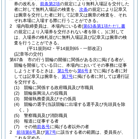
券の改札を、
前条第2項
の規定により無料入場証を交付した
者に対して無料入場証の検査を、
次条
の規定により記章又
は腕章を交付した者に対して記章又は腕章の検査を、それ
ぞれ本場に入場する際に行うことができる。
2
場内取締委員は、本場内にいる者
(
第63条第1項ただし書
の規定により入場券を交付されない者を除く。)
に対して
は、入場券の検札並びに無料入場証及び記章又は腕章の検
査を行うことができる。
(平11規則42・平14規則65・一部改正)
(記章等の交付)
第67条
市の行う競輪の開催に関係がある次に掲げる者が、
競輪を開催している日に、本場内においてその事務に従事
しようとするときは、
第1号
から
第6号
までに掲げる者に対
しては記章又は腕章を、
第7号
に掲げる者に対しては通行証
を交付する。
(1)
競輪に関係する政府職員及び市職員
(2)
競輪振興法人の役職員
(3)
開催執務委員及びその係員
(4)
競輪の選手
(当該競輪に出場する選手及び先頭員を除
く。)
(5)
警察職員及び消防職員
(6)
報道に従事する者
(7)
その他
前各号
に掲げる者以外の者
2
前項第6号
及び
第7号
に該当する者の範囲は、委員長が、
これを定める。