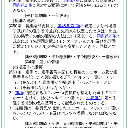
第49条
選手及び先頭員は、
前条第1項
に規定する決定及び
同条第2項
に規定する変更に対して異議を申し出ることはで
きない。
(平14規則65・一部改正)
(番組の発表)
第50条
番組編成委員は、
第48条第1項
の規定により出場選
手及びその選手番号並びに先頭員を決定したときは、出走
表の掲示その他の適切な方法により発表する。
同条第2項
の
規定により先頭固定競走
(インターナショナル)
及び先頭固
定競走
(オリジナル)
の先頭員を変更したときも、同様とす
る。
(昭58規則93・平14規則65・平24規則83・一部改正)
第4節
選手の管理
(出場選手の服装)
第51条
選手は、選手番号を記した長袖のユニホーム及び選
手番号を記した布製の覆い
(以下「ヘルメット覆い」とい
う。)
をかぶせた乗車用安全帽
(以下「ヘルメット」とい
う。)
を着用しなければならない。
2
前項
に規定するユニホーム
(委員長が指定した選手のユニ
ホームを除く。)
及びヘルメット覆いは、
別表第2
に定める
選手番号別の色を基調として配色されたものとする。
3
先頭員は、委員長が指定したユニホーム、ヘルメット覆い
をかぶせたヘルメット及びパンツを着用しなければならな
い。
(昭59規則53・全改、昭59規則96・平9規則114・平