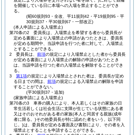
規定により入場券を交付されない者を除く。)
に対して競輪
を開催している日に本場への入場を禁止することができ
る。
(昭60規則93・全改、平11規則42・平19規則95・平
30規則37・平30規則67・一部改正)
(本人申請による入場禁止)
第70条の2
委員長は、入場禁止を希望する者から委員長が
定める書面により入場禁止の申請があつたときは、委員長
が定める期間中、当該申請を行つた者に対して、入場禁止
とすることができる。
2
委員長は、
前項
の規定により入場禁止とした者から委員長
が定める書面により入場禁止の解除の申請があつたとき
は、当該申請を行つた者の入場禁止を解除することができ
る。
3
第1項
の規定により入場禁止とされた者は、委員長が定め
る日までの間は、
前項
の規定による入場禁止の解除を申請
することができない。
(平30規則37・追加)
(家族申請による入場禁止)
第70条の3
車券の購入により、本人若しくはその家族の日
常生活若しくは社会生活に支障が生じている状態にある者
又はそのおそれがある者の家族
(本人と同居する親族
(成年
者に限る。)
その他委員長が特に認めた者をいう。以下同
じ。)
は、委員長が定める書面及び書類により、その者を入
場禁止とすることを申請することができる。