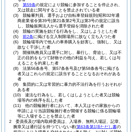
(2)
第59条
の規定により競輪に参加することを停止され、
又は競走に関与することを禁止されている者
(3)
競輪審判員、選手および自転車登録規則
(昭和32年通
商産業省令第39号)
第21条第2号又は第3号の規定に該当
し、競輪振興法人から選手登録を消除された者
(4)
競輪の実施を妨げる行為をし、又はしようとした者
(5)
前2条
に掲げる立入制限場所に故なく立ち入つた者
(6)
競輪場等内で他人の車券購入を妨害し、強制し、又は
故なく干渉した者
(7)
開催執務員又は選手に対し、暴行し、脅迫し、又は不
正の目的をもつて財物その他の利益を与え、若しくは与
えることを約束した者
(8)
法第56条各号、第57条各号及び第58条各号に掲げる
者又はこれらの規定に該当することとなるおそれがある
者
(9)
集団的に又は常習的に暴力的不法行為を行うおそれが
ある者
(10)
違法な行為をし、若しくはしようとした者又は競輪
場等内の秩序を乱した者
(11)
他の競輪施行者において、本人又はその家族からの
申請により当該競輪施行者が開催する競輪に係る競輪場
等に入場することを禁止した者
2
委員長及び場内取締委員は、入場券、無料入場証、記章、
腕章又は通行証を持つていない者
(
第63条第1項ただし書
の