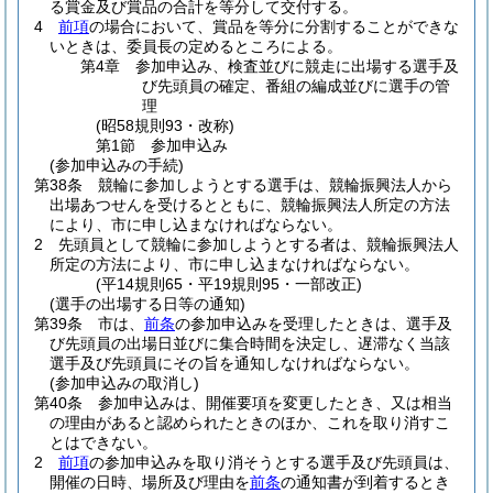
る賞金及び賞品の合計を等分して交付する。
4
前項
の場合において、賞品を等分に分割することができな
いときは、委員長の定めるところによる。
第4章
参加申込み、検査並びに競走に出場する選手及
び先頭員の確定、番組の編成並びに選手の管
理
(昭58規則93・改称)
第1節
参加申込み
(参加申込みの手続)
第38条
競輪に参加しようとする選手は、競輪振興法人から
出場あつせんを受けるとともに、競輪振興法人所定の方法
により、市に申し込まなければならない。
2
先頭員として競輪に参加しようとする者は、競輪振興法人
所定の方法により、市に申し込まなければならない。
(平14規則65・平19規則95・一部改正)
(選手の出場する日等の通知)
第39条
市は、
前条
の参加申込みを受理したときは、選手及
び先頭員の出場日並びに集合時間を決定し、遅滞なく当該
選手及び先頭員にその旨を通知しなければならない。
(参加申込みの取消し)
第40条
参加申込みは、開催要項を変更したとき、又は相当
の理由があると認められたときのほか、これを取り消すこ
とはできない。
2
前項
の参加申込みを取り消そうとする選手及び先頭員は、
開催の日時、場所及び理由を
前条
の通知書が到着するとき