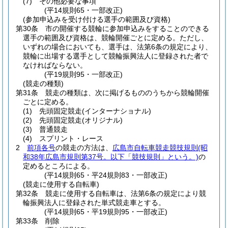
(7)
その他必要な事項
(平14規則65・一部改正)
(参加申込みを受け付ける選手の範囲及び資格)
第30条
市の開催する競輪に参加申込みをすることのできる
選手の範囲及び資格は、競輪開催ごとに定める。
ただし、
いずれの場合においても、選手は、法第6条の規定により、
競輪に出場する選手として競輪振興法人に登録された者で
なければならない。
(平19規則95・一部改正)
(競走の種類)
第31条
競走の種類は、次に掲げるもののうちから競輪開催
ごとに定める。
(1)
先頭固定競走
(インターナショナル)
(2)
先頭固定競走
(オリジナル)
(3)
普通競走
(4)
スプリント・レース
2
前項各号
の競走の方法は、
広島市自転車競走競技規則
(昭
和38年広島市規則第37号。以下「競技規則」という。)
の
定めるところによる。
(平14規則65・平24規則83・一部改正)
(競走に使用する自転車)
第32条
競走に使用する自転車は、法第6条の規定により競
輪振興法人に登録された単式競走車とする。
(平14規則65・平19規則95・一部改正)
第33条
削除