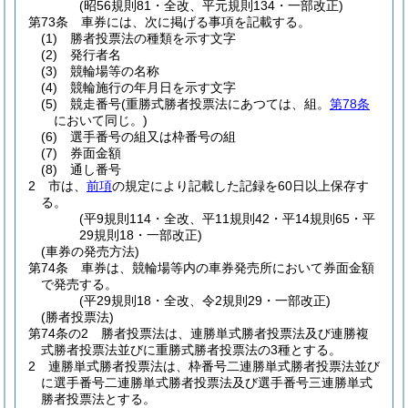
(昭56規則81・全改、平元規則134・一部改正)
第73条
車券には、次に掲げる事項を記載する。
(1)
勝者投票法の種類を示す文字
(2)
発行者名
(3)
競輪場等の名称
(4)
競輪施行の年月日を示す文字
(5)
競走番号
(重勝式勝者投票法にあつては、組。
第78条
において同じ。)
(6)
選手番号の組又は枠番号の組
(7)
券面金額
(8)
通し番号
2
市は、
前項
の規定により記載した記録を60日以上保存す
る。
(平9規則114・全改、平11規則42・平14規則65・平
29規則18・一部改正)
(車券の発売方法)
第74条
車券は、競輪場等内の車券発売所において券面金額
で発売する。
(平29規則18・全改、令2規則29・一部改正)
(勝者投票法)
第74条の2
勝者投票法は、連勝単式勝者投票法及び連勝複
式勝者投票法並びに重勝式勝者投票法の3種とする。
2
連勝単式勝者投票法は、枠番号二連勝単式勝者投票法並び
に選手番号二連勝単式勝者投票法及び選手番号三連勝単式
勝者投票法とする。