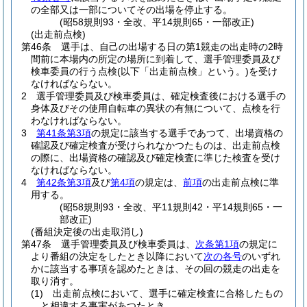
の全部又は一部についてその出場を停止する。
(昭58規則93・全改、平14規則65・一部改正)
(出走前点検)
第46条
選手は、自己の出場する日の第1競走の出走時の2時
間前に本場内の所定の場所に到着して、選手管理委員及び
検車委員の行う点検
(以下「出走前点検」という。)
を受け
なければならない。
2
選手管理委員及び検車委員は、確定検査後における選手の
身体及びその使用自転車の異状の有無について、点検を行
わなければならない。
3
第41条第3項
の規定に該当する選手であつて、出場資格の
確認及び確定検査が受けられなかつたものは、出走前点検
の際に、出場資格の確認及び確定検査に準じた検査を受け
なければならない。
4
第42条第3項
及び
第4項
の規定は、
前項
の出走前点検に準
用する。
(昭58規則93・全改、平11規則42・平14規則65・一
部改正)
(番組決定後の出走取消し)
第47条
選手管理委員及び検車委員は、
次条第1項
の規定に
より番組の決定をしたとき以降において
次の各号
のいずれ
かに該当する事項を認めたときは、その回の競走の出走を
取り消す。
(1)
出走前点検において、選手に確定検査に合格したもの
と相違する事実があつたとき。