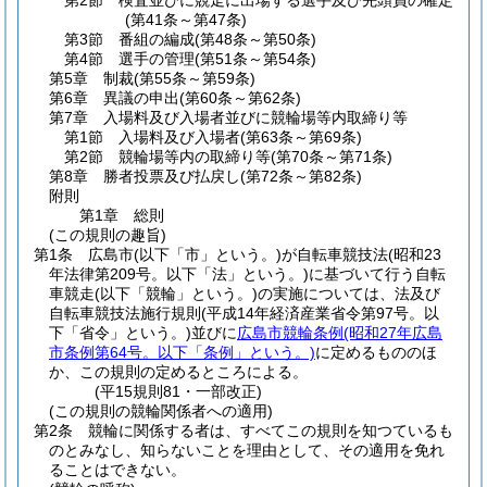
第2節
検査並びに競走に出場する選手及び先頭員の確定
(第41条～第47条)
第3節
番組の編成
(第48条～第50条)
第4節
選手の管理
(第51条～第54条)
第5章
制裁
(第55条～第59条)
第6章
異議の申出
(第60条～第62条)
第7章
入場料及び入場者並びに競輪場等内取締り等
第1節
入場料及び入場者
(第63条～第69条)
第2節
競輪場等内の取締り等
(第70条～第71条)
第8章
勝者投票及び払戻し
(第72条～第82条)
附則
第1章
総則
(この規則の趣旨)
第1条
広島市
(以下「市」という。)
が自転車競技法
(昭和23
年法律第209号。以下「法」という。)
に基づいて行う自転
車競走
(以下「競輪」という。)
の実施については、法及び
自転車競技法施行規則
(平成14年経済産業省令第97号。以
下「省令」という。)
並びに
広島市競輪条例
(昭和27年広島
市条例第64号。以下「条例」という。)
に定めるもののほ
か、この規則の定めるところによる。
(平15規則81・一部改正)
(この規則の競輪関係者への適用)
第2条
競輪に関係する者は、すべてこの規則を知つているも
のとみなし、知らないことを理由として、その適用を免れ
ることはできない。