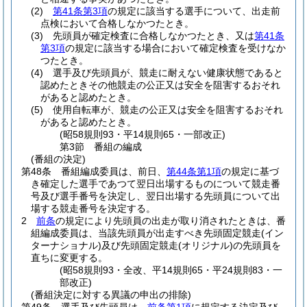
(2)
第41条第3項
の規定に該当する選手について、出走前
点検において合格しなかつたとき。
(3)
先頭員が確定検査に合格しなかつたとき、又は
第41条
第3項
の規定に該当する場合において確定検査を受けなか
つたとき。
(4)
選手及び先頭員が、競走に耐えない健康状態であると
認めたときその他競走の公正又は安全を阻害するおそれ
があると認めたとき。
(5)
使用自転車が、競走の公正又は安全を阻害するおそれ
があると認めたとき。
(昭58規則93・平14規則65・一部改正)
第3節
番組の編成
(番組の決定)
第48条
番組編成委員は、前日、
第44条第1項
の規定に基づ
き確定した選手であつて翌日出場するものについて競走番
号及び選手番号を決定し、翌日出場する先頭員について出
場する競走番号を決定する。
2
前条
の規定により先頭員の出走が取り消されたときは、番
組編成委員は、当該先頭員が出走すべき先頭固定競走
(イン
ターナショナル)
及び先頭固定競走
(オリジナル)
の先頭員を
直ちに変更する。
(昭58規則93・全改、平14規則65・平24規則83・一
部改正)
(番組決定に対する異議の申出の排除)