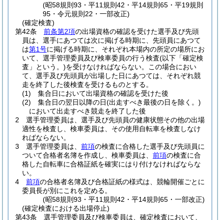
(昭58規則93・平11規則42・平14規則65・平19規則
95・令元規則22・一部改正)
(確定検査)
第42条
前条第2項
の出場資格の確認を受けた選手及び先頭
員は、選手にあつては次に掲げる時期に、先頭員にあつて
は
第1号
に掲げる時期に、それぞれ本場内の所定の場所にお
いて、選手管理委員及び検車委員の行う検査
(以下「確定検
査」という。)
を受けなければならない。
この場合におい
て、選手及び先頭員が出場した日にあつては、それぞれ競
走を終了した後検査を受けるものとする。
(1)
集合日において出場資格の確認を受けた後
(2)
集合日の翌日以降の日
(出走すべき最後の日を除く。)
において出走すべき競走を終了した後
2
選手管理委員は、選手及び先頭員の健康状態その他の出場
適性を検査し、検車委員は、その使用自転車を検査しなけ
ればならない。
3
選手管理委員は、
前項
の検査に合格した選手及び先頭員に
ついて合格者名簿を作成し、検車委員は、
前項
の検査に合
格した自転車に合格証紙を確実にはり付けなければならな
い。
4
前項
の合格者名簿及び合格証紙の様式は、競輪開催ごとに
委員長が別にこれを定める。
(昭58規則93・平11規則42・平14規則65・一部改正)
(確定検査における出場停止)
第43条
選手管理委員及び検車委員は、確定検査において、