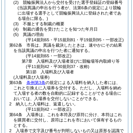
(2)
競輪振興法人から交付を受けた選手登録証の登録番号
(当該異議の申出を行う者が、法第6条の規定により競輪
に出場する選手として競輪振興法人に登録された者であ
る場合に限る。)
(3)
不服とする制裁の概要
(4)
制裁の通告を受けたことを知つた年月日
(5)
異議の理由
(平14規則65・平15規則81・平19規則95・一部改正)
第62条
市長は、異議を裁決したときは、速やかにその結果
を当該異議の申出を行つた者に通知する。
(平14規則65・一部改正)
第7章
入場料及び入場者並びに競輪場等内取締り等
(平11規則42・平30規則37・改称)
第1節
入場料及び入場者
(入場料及び入場券)
第63条
条例第3条
の規定による入場料を納入した者には、
これと引換えに入場券を交付する。
ただし、入場料を納め
て入場する者の数を自動的に記録することができる場合に
おいては、入場券を交付しないことができる。
2
納入した入場料は、返還しない。
(平11規則42・一部改正)
第64条
入場券は、これを本符及び原符に分け、本符はこれ
を購買者に交付し、原符はこれを市において保有するもの
とする。
2
入場券で文字及び番号が判明しないもの又は原形を認識で