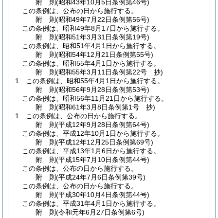
附
則
(昭和43年10月5日
条例第46号)
この条例は、公布の日から施行する。
附
則
(昭和49年7月22日
条例第56号)
この条例は、昭和49年8月17日から施行する。
附
則
(昭和51年3月31日
条例第19号)
この条例は、昭和51年4月1日から施行する。
附
則
(昭和54年12月21日
条例第55号)
この条例は、昭和55年4月1日から施行する。
附
則
(昭和55年3月11日
条例第22号 抄)
1
この条例は、昭和55年4月1日から施行する。
附
則
(昭和56年9月28日
条例第53号)
この条例は、昭和56年11月21日から施行する。
附
則
(昭和61年3月8日
条例第1号 抄)
1
この条例は、公布の日から施行する。
附
則
(平成12年9月28日
条例第64号)
この条例は、平成12年10月1日から施行する。
附
則
(平成12年12月25日
条例第69号)
この条例は、平成13年1月6日から施行する。
附
則
(平成15年7月10日
条例第44号)
この条例は、公布の日から施行する。
附
則
(平成24年7月6日
条例第39号)
この条例は、公布の日から施行する。
附
則
(平成30年10月4日
条例第44号)
この条例は、平成31年4月1日から施行する。
附
則
(令和元年6月27日
条例第6号)