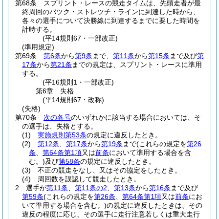
第68条
スプリント・レースの競走タイムは、先頭走者が最
終周回のバツク・ストレツチ・ラインに到達した時から、
各々の選手について決勝線に到達するまでに要した時間を
計時する。
(平14規則67・一部改正)
(準用規定)
第69条
第6条
から
第9条
まで、
第11条
から
第15条
まで及び
第
17条
から
第21条
までの規定は、スプリント・レースに準用
する。
(平16規則1・一部改正)
第6章
失格
(平14規則67・改称)
(失格)
第70条
次の各号
のいずれかに該当する場合においては、そ
の選手は、失格とする。
(1)
実施規則第53条
の規定に違反したとき。
(2)
第12条
、
第17条
から
第19条
まで
(これらの規定を
第26
条
、
第64条第1項
又は
前条
において準用する場合を含
む。)
及び
第58条
の規定に違反したとき。
(3)
不正の競走をなし、又はその協定をしたとき。
(4)
周回数を誤認して競走したとき。
2
選手が
第11条
、
第11条の2
、
第13条
から
第16条
まで及び
第59条
(これらの規定を
第26条
、
第64条第1項
又は
前条
にお
いて準用する場合を含む。)
の規定に違反したときは、その
違反の程度に応じ、その選手に走行注意若しくは重大走行