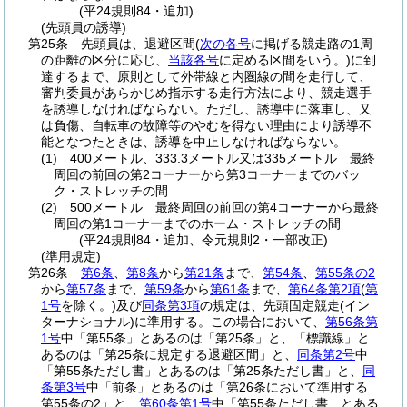
(平24規則84・追加)
(先頭員の誘導)
第25条
先頭員は、退避区間
(
次の各号
に掲げる競走路の1周
の距離の区分に応じ、
当該各号
に定める区間をいう。)
に到
達するまで、原則として外帯線と内圏線の間を走行して、
審判委員があらかじめ指示する走行方法により、競走選手
を誘導しなければならない。
ただし、誘導中に落車し、又
は負傷、自転車の故障等のやむを得ない理由により誘導不
能となつたときは、誘導を中止しなければならない。
(1)
400メートル、333.3メートル又は335メートル 最終
周回の前回の第2コーナーから第3コーナーまでのバッ
ク・ストレッチの間
(2)
500メートル 最終周回の前回の第4コーナーから最終
周回の第1コーナーまでのホーム・ストレッチの間
(平24規則84・追加、令元規則2・一部改正)
(準用規定)
第26条
第6条
、
第8条
から
第21条
まで、
第54条
、
第55条の2
から
第57条
まで、
第59条
から
第61条
まで、
第64条第2項
(
第
1号
を除く。)
及び
同条第3項
の規定は、先頭固定競走
(イン
ターナショナル)
に準用する。
この場合において、
第56条第
1号
中「第55条」とあるのは「第25条」と、「標識線」と
あるのは「第25条に規定する退避区間」と、
同条第2号
中
「第55条ただし書」とあるのは「第25条ただし書」と、
同
条第3号
中「前条」とあるのは「第26条において準用する
第55条の2」と、
第60条第1号
中「第55条ただし書」とある