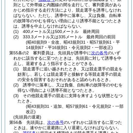
則として外帯線と内圏線の間を走行して、審判委員があら
かじめ指示する走行方法により、競走選手を誘導しなけれ
ばならない。
ただし、誘導中に落車し、又は負傷、自転車
の故障等のやむを得ない理由により誘導不能となつたとき
は、誘導を中止しなければならない。
(1)
400メートル又は500メートル 最終周回
(2)
333.3メートル又は335メートル 最終周回の前回
(昭40規則9・全改、昭43規則31・昭57規則61・平
14規則67・平16規則1・令元規則2・一部改正)
第55条の2
審判委員は、先頭員が誘導中に
次の各号
のいず
れかに該当するに至つたときは、先頭員に対して誘導を中
止し、退避するよう指示することができる。
(1)
競走選手に追い越されたとき、又は競走選手の競走を
妨害し、若しくは競走選手と接触する等競走選手の競走
の安全を阻害するおそれがあると認められるとき。
(2)
誘導中に落車し、又は負傷、自転車の故障等のやむを
得ない理由により誘導不能となつたとき。
(3)
その他競走選手の競走に支障を来すような状態となつ
たとき。
(昭43規則31・追加、昭57規則61・令元規則2・一部
改正)
(先頭員の退避)
第56条
先頭員は、
次の各号
のいずれかに該当するに至つた
ときは、速やかに退避路に入り退避しなければならない。