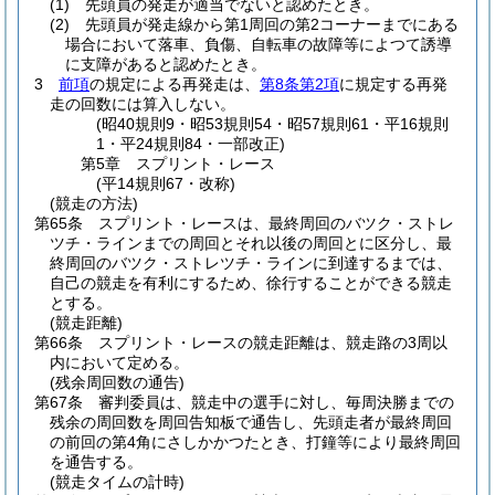
(1)
先頭員の発走が適当でないと認めたとき。
(2)
先頭員が発走線から第1周回の第2コーナーまでにある
場合において落車、負傷、自転車の故障等によつて誘導
に支障があると認めたとき。
3
前項
の規定による再発走は、
第8条第2項
に規定する再発
走の回数には算入しない。
(昭40規則9・昭53規則54・昭57規則61・平16規則
1・平24規則84・一部改正)
第5章
スプリント・レース
(平14規則67・改称)
(競走の方法)
第65条
スプリント・レースは、最終周回のバツク・ストレ
ツチ・ラインまでの周回とそれ以後の周回とに区分し、最
終周回のバツク・ストレツチ・ラインに到達するまでは、
自己の競走を有利にするため、徐行することができる競走
とする。
(競走距離)
第66条
スプリント・レースの競走距離は、競走路の3周以
内において定める。
(残余周回数の通告)
第67条
審判委員は、競走中の選手に対し、毎周決勝までの
残余の周回数を周回告知板で通告し、先頭走者が最終周回
の前回の第4角にさしかかつたとき、打鐘等により最終周回
を通告する。
(競走タイムの計時)