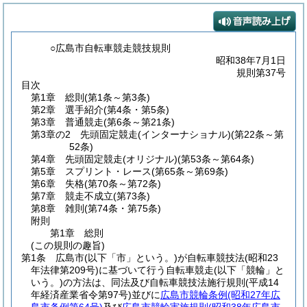
○広島市自転車競走競技規則
昭和38年7月1日
規則第37号
目次
第1章
総則
(第1条～第3条)
第2章
選手紹介
(第4条・第5条)
第3章
普通競走
(第6条～第21条)
第3章の2
先頭固定競走(インターナショナル)
(第22条～第
52条)
第4章
先頭固定競走(オリジナル)
(第53条～第64条)
第5章
スプリント・レース
(第65条～第69条)
第6章
失格
(第70条～第72条)
第7章
競走不成立
(第73条)
第8章
雑則
(第74条・第75条)
附則
第1章
総則
(この規則の趣旨)
第1条
広島市
(以下「市」という。)
が自転車競技法
(昭和23
年法律第209号)
に基づいて行う自転車競走
(以下「競輪」と
いう。)
の方法は、同法及び自転車競技法施行規則
(平成14
年経済産業省令第97号)
並びに
広島市競輪条例
(昭和27年広