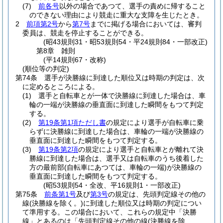
(7)
前各号
以外の場合であつて、選手の責めに帰すること
のできない理由により競走に重大な支障を生じたとき。
2
前項第2号
から
第7号
までに掲げる場合においては、審判
委員は、競走を停止することができる。
(昭43規則31・昭53規則54・平24規則84・一部改正)
第8章
雑則
(平14規則67・改称)
(順位等の判定)
第74条
選手が決勝線に到達した順位又は時期の判定は、次
に定めるところによる。
(1)
選手と自転車とが一体で決勝線に到達した場合は、車
輪の一端が決勝線の垂直面に到達した瞬間をもつて判定
する。
(2)
第19条第1項ただし書
の規定により選手が自転車に乗
らずに決勝線に到達した場合は、車輪の一端が決勝線の
垂直面に到達した瞬間をもつて判定する。
(3)
第19条第2項
の規定により選手と自転車とが離れて決
勝線に到達した場合は、選手又は自転車のうち後着した
方の最前部
(自転車にあつては、車輪の一端)
が決勝線の
垂直面に到達した瞬間をもつて判定する。
(昭53規則54・全改、平16規則1・一部改正)
第75条
前条第1号
及び
第3号
の規定は、先頭判定線その他の
線
(決勝線を除く。)
に到達した順位又は時期の判定につい
て準用する。
この場合において、これらの規定中「決勝
線」とあるのは「先頭判定線その他の線
(決勝線を除