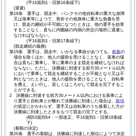
(平16規則1・旧第16条繰下)
(退避)
第18条
選手は、競走中、パンクその他自転車の重大な故障
又は落車等によつて、骨折その他身体に重大な負傷を受
け、競走の継続が不可能になつたときは、他の選手を妨害
することなく、直ちに内圏線の内側の所定の場所に退避し
なければならない。
(平16規則1・旧第17条繰下)
(競走継続の義務)
第19条
選手は、競走中、いかなる事故があつても、
前条
の
場合を除くほか、他人の援助を受けることなく、落車の場
合は直ちに乗車し、常に乗車のまま競走を継続しなければ
ならない。
ただし、決勝線に到達する前方30メートル以内
において乗車して競走を継続することが不能となり又は不
利となつたときは、他人の援助を受けることなく、自転車
を携え、えい行し、若しくはころがして競走を完了するこ
とができる。
2
決勝線に到達する前方30メートル以内における落車によ
り選手と自転車とが離れて決勝線に到達した場合は、
前項
の規定にかかわらず、選手又は自転車のうち後着した方が
決勝線に到達したときをもつて競走の完了とする。
(昭53規則54・一部改正、平16規則1・旧第18条繰
下)
(着順の決定)
第20条
選手の着順は、決勝線に到達した順位によつて決定