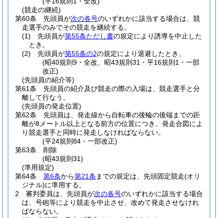
(平16規則1・全改)
(競走の継続)
第60条
先頭員が
次の各号
のいずれかに該当する場合は、競
走選手のみでその競走を継続する。
(1)
先頭員が
第55条ただし書
の規定により誘導を中止した
とき。
(2)
先頭員が
第55条の2
の規定により退避したとき。
(昭40規則9・全改、昭43規則31・平16規則1・一部
改正)
(先頭員の紹介等)
第61条
先頭員の紹介及び競走の際の入場は、競走選手と分
離して行なう。
(先頭員の発走位置)
第62条
先頭員は、発走線から自転車の後輪の後端までの距
離が8メートル以上となる前方の位置につき、発走合図によ
り競走選手と同時に発走しなければならない。
(平24規則84・一部改正)
第63条
削除
(昭43規則31)
(準用規定)
第64条
第6条
から
第21条
までの規定は、先頭固定競走
(オリ
ジナル)
に準用する。
2
審判委員は、先頭員が
次の各号
のいずれかに該当する場合
は、号砲等により競走を中止させ、改めて発走させなけれ
ばならない。