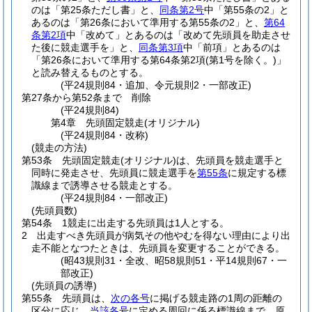
のは「第25条ただし書」と、
同条第2号
中「第55条の2」と
あるのは「第26条において準用する第55条の2」と、
第64
条第2項
中「改めて」とあるのは「改めて先頭員を助走させ
た後に競走選手を」と、
同条第3項
中「前項」とあるのは
「第26条において準用する第64条第2項
(第1号を除く。)
」
と読み替えるものとする。
(平24規則84・追加、令元規則2・一部改正)
第27条から第52条まで
削除
(平24規則84)
第4章
先頭固定競走(オリジナル)
(平24規則84・改称)
(競走の方法)
第53条
先頭固定競走
(オリジナル)
は、先頭員を競走選手と
同時に発走させ、先頭員に競走選手を
第55条
に規定する標
識線まで誘導させる競走とする。
(平24規則84・一部改正)
(先頭員数)
第54条
1競走に出走する先頭員は1人とする。
2
出走すべき先頭員が病気その他やむを得ない理由により出
走不能となつたときは、先頭員を変更することができる。
(昭43規則31・全改、昭58規則51・平14規則67・一
部改正)
(先頭員の誘導)
第55条
先頭員は、
次の各号
に掲げる競走路の1周の距離の
区分に応じ、
当該各号
に定める周回に係る標識線まで、原