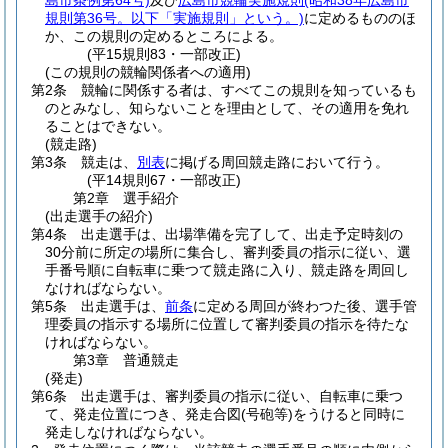
島市条例第64号)
及び
広島市競輪実施規則
(昭和38年広島市
規則第36号。以下「実施規則」という。)
に定めるもののほ
か、この規則の定めるところによる。
(平15規則83・一部改正)
(この規則の競輪関係者への適用)
第2条
競輪に関係する者は、すべてこの規則を知っているも
のとみなし、知らないことを理由として、その適用を免れ
ることはできない。
(競走路)
第3条
競走は、
別表
に掲げる周回競走路において行う。
(平14規則67・一部改正)
第2章
選手紹介
(出走選手の紹介)
第4条
出走選手は、出場準備を完了して、出走予定時刻の
30分前に所定の場所に集合し、審判委員の指示に従い、選
手番号順に自転車に乗つて競走路に入り、競走路を周回し
なければならない。
第5条
出走選手は、
前条
に定める周回が終わつた後、選手管
理委員の指示する場所に位置して審判委員の指示を待たな
ければならない。
第3章
普通競走
(発走)
第6条
出走選手は、審判委員の指示に従い、自転車に乗つ
て、発走位置につき、発走合図
(号砲等)
をうけると同時に
発走しなければならない。