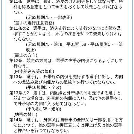
第11条
選手は、暴走、過度のけん制等をしてはならず、勝
利を得る意志をもつて全力を尽くして競走しなければなら
ない。
(昭63規則75・一部改正)
(選手の走行注意義務)
第11条の2
選手は、過失走行により走行の安全に支障を及
ぼすことがないよう、細心の注意を払つて競走しなければ
ならない。
(昭63規則75・追加、平3規則58・平16規則1・一部
改正)
(競走の方向)
第12条
競走の方向は、選手の左手が内側になるようにして
行なう。
(内側差込み等の禁止)
第13条
選手は、外帯線の内側を先行する選手に対し、内側
への差込み及び内側からの追抜きを行つてはならない。
(平16規則1・全改)
第13条の2
選手は、内圏線と外帯線の間を走行する選手と
並走する場合は、外帯線の内側に入り、又は他の選手をし
て外帯線の内側に入らせてはならない。
(平3規則58・追加)
(妨害の禁止)
第14条
選手は、身体又は自転車の全部又は一部を用いる方
法によつて、他の選手を押圧若しくは押上げ又は他の選手
と押合いを行つてはならない。