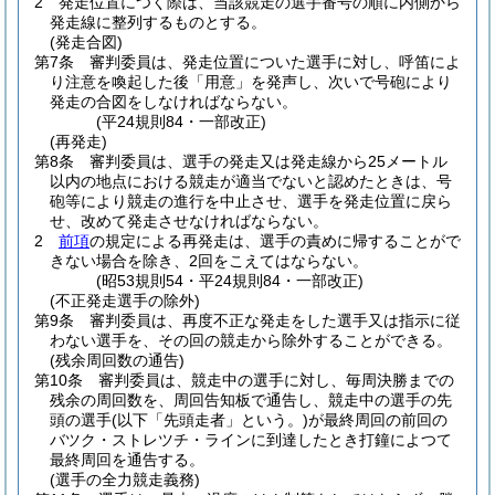
2
発走位置につく際は、当該競走の選手番号の順に内側から
発走線に整列するものとする。
(発走合図)
第7条
審判委員は、発走位置についた選手に対し、呼笛によ
り注意を喚起した後「用意」を発声し、次いで号砲により
発走の合図をしなければならない。
(平24規則84・一部改正)
(再発走)
第8条
審判委員は、選手の発走又は発走線から25メートル
以内の地点における競走が適当でないと認めたときは、号
砲等により競走の進行を中止させ、選手を発走位置に戻ら
せ、改めて発走させなければならない。
2
前項
の規定による再発走は、選手の責めに帰することがで
きない場合を除き、2回をこえてはならない。
(昭53規則54・平24規則84・一部改正)
(不正発走選手の除外)
第9条
審判委員は、再度不正な発走をした選手又は指示に従
わない選手を、その回の競走から除外することができる。
(残余周回数の通告)
第10条
審判委員は、競走中の選手に対し、毎周決勝までの
残余の周回数を、周回告知板で通告し、競走中の選手の先
頭の選手
(以下「先頭走者」という。)
が最終周回の前回の
バツク・ストレツチ・ラインに到達したとき打鐘によつて
最終周回を通告する。
(選手の全力競走義務)