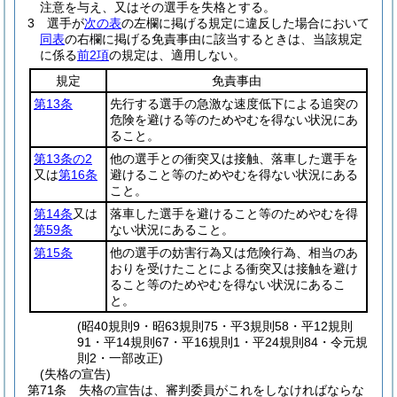
注意を与え、又はその選手を失格とする。
3
選手が
次の表
の左欄に掲げる規定に違反した場合において
同表
の右欄に掲げる免責事由に該当するときは、当該規定
に係る
前2項
の規定は、適用しない。
規定
免責事由
第13条
先行する選手の急激な速度低下による追突の
危険を避ける等のためやむを得ない状況にあ
ること。
第13条の2
他の選手との衝突又は接触、落車した選手を
又は
第16条
避けること等のためやむを得ない状況にある
こと。
第14条
又は
落車した選手を避けること等のためやむを得
第59条
ない状況にあること。
第15条
他の選手の妨害行為又は危険行為、相当のあ
おりを受けたことによる衝突又は接触を避け
ること等のためやむを得ない状況にあるこ
と。
(昭40規則9・昭63規則75・平3規則58・平12規則
91・平14規則67・平16規則1・平24規則84・令元規
則2・一部改正)
(失格の宣告)
第71条
失格の宣告は、審判委員がこれをしなければならな