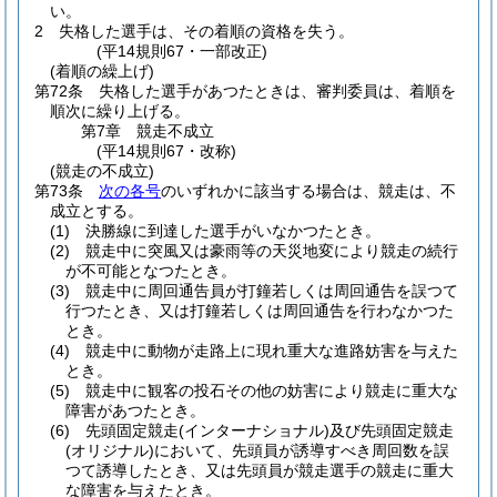
い。
2
失格した選手は、その着順の資格を失う。
(平14規則67・一部改正)
(着順の繰上げ)
第72条
失格した選手があつたときは、審判委員は、着順を
順次に繰り上げる。
第7章
競走不成立
(平14規則67・改称)
(競走の不成立)
第73条
次の各号
のいずれかに該当する場合は、競走は、不
成立とする。
(1)
決勝線に到達した選手がいなかつたとき。
(2)
競走中に突風又は豪雨等の天災地変により競走の続行
が不可能となつたとき。
(3)
競走中に周回通告員が打鐘若しくは周回通告を誤つて
行つたとき、又は打鐘若しくは周回通告を行わなかつた
とき。
(4)
競走中に動物が走路上に現れ重大な進路妨害を与えた
とき。
(5)
競走中に観客の投石その他の妨害により競走に重大な
障害があつたとき。
(6)
先頭固定競走
(インターナショナル)
及び先頭固定競走
(オリジナル)
において、先頭員が誘導すべき周回数を誤
つて誘導したとき、又は先頭員が競走選手の競走に重大
な障害を与えたとき。