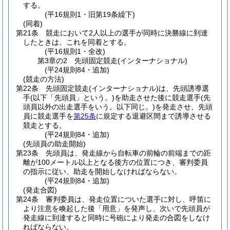
する。
(平16規則1・旧第19条繰下)
(同着)
第21条
競走において2人以上の選手が同時に決勝線に到達
したときは、これを同着とする。
(平16規則1・全改)
第3章の2
先頭固定競走(インターナショナル)
(平24規則84・追加)
(競走の方法)
第22条
先頭固定競走
(インターナショナル)
は、先頭誘導選
手
(以下「先頭員」という。)
を助走させた後に競走選手
(先
頭員以外の出走選手をいう。以下同じ。)
を発走させ、先頭
員に競走選手を
第25条
に規定する退避区間まで誘導させる
競走とする。
(平24規則84・追加)
(先頭員の助走開始)
第23条
先頭員は、発走線から自転車の前輪の前端までの距
離が100メートル以上となる後方の位置につき、審判委員
の指示に従い、助走を開始しなければならない。
(平24規則84・追加)
(発走合図)
第24条
審判委員は、発走位置についた選手に対し、呼笛に
より注意を喚起した後「用意」を発声し、次いで先頭員が
発走線に到達すると同時に号砲により発走の合図をしなけ
ればならない。