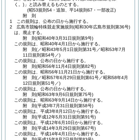
く。)
」と読み替えるものとする。
(昭53規則54・追加、平14規則67・一部改正)
附
則
1
この規則は、公布の日から施行する。
2
広島市競輪特殊競走実施規則
(昭和30年広島市規則第36号)
は、廃止する。
附
則
(昭和40年3月31日
規則第9号)
この規則は、昭和40年4月1日から施行する。
附
則
(／昭和43年5月1日規則第31号／昭和53年7月
11日
規則第54号／)
この規則は、公布の日から施行する。
附
則
(昭和56年11月4日
規則第82号)
この規則は、昭和56年11月21日から施行する。
附
則
(／昭和57年6月29日規則第61号／昭和58年4月
12日
規則第51号／)
この規則は、公布の日から施行する。
附
則
(昭和63年9月6日
規則第75号)
この規則は、昭和63年9月14日から施行する。
附
則
(平成3年7月31日
規則第58号)
この規則は、平成3年8月12日から施行する。
附
則
(平成12年5月31日
規則第91号)
この規則は、平成12年6月10日から施行する。
附
則
(平成14年3月29日
規則第67号)
この規則は、平成14年4月1日から施行する。
附
則
(平成15年8月7日
規則第83号)