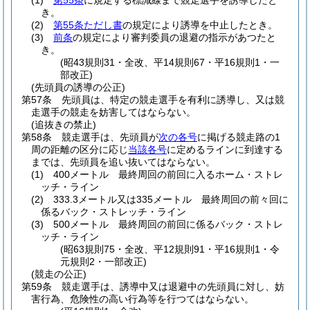
(1)
第55条
に規定する標識線まで競走選手を誘導したと
き。
(2)
第55条ただし書
の規定により誘導を中止したとき。
(3)
前条
の規定により審判委員の退避の指示があつたと
き。
(昭43規則31・全改、平14規則67・平16規則1・一
部改正)
(先頭員の誘導の公正)
第57条
先頭員は、特定の競走選手を有利に誘導し、又は競
走選手の競走を妨害してはならない。
(追抜きの禁止)
第58条
競走選手は、先頭員が
次の各号
に掲げる競走路の1
周の距離の区分に応じ
当該各号
に定めるラインに到達する
までは、先頭員を追い抜いてはならない。
(1)
400メートル 最終周回の前回に入るホーム・ストレ
ッチ・ライン
(2)
333.3メートル又は335メートル 最終周回の前々回に
係るバック・ストレッチ・ライン
(3)
500メートル 最終周回の前回に係るバック・ストレ
ッチ・ライン
(昭63規則75・全改、平12規則91・平16規則1・令
元規則2・一部改正)
(競走の公正)
第59条
競走選手は、誘導中又は退避中の先頭員に対し、妨
害行為、危険性の高い行為等を行つてはならない。