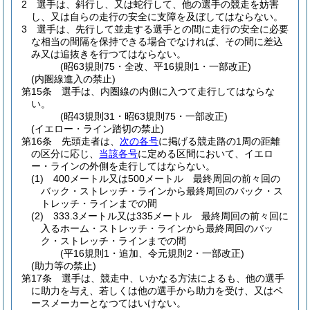
2
選手は、斜行し、又は蛇行して、他の選手の競走を妨害
し、又は自らの走行の安全に支障を及ぼしてはならない。
3
選手は、先行して並走する選手との間に走行の安全に必要
な相当の間隔を保持できる場合でなければ、その間に差込
み又は追抜きを行つてはならない。
(昭63規則75・全改、平16規則1・一部改正)
(内圏線進入の禁止)
第15条
選手は、内圏線の内側に入つて走行してはならな
い。
(昭43規則31・昭63規則75・一部改正)
(イエロー・ライン踏切の禁止)
第16条
先頭走者は、
次の各号
に掲げる競走路の1周の距離
の区分に応じ、
当該各号
に定める区間において、イエロ
ー・ラインの外側を走行してはならない。
(1)
400メートル又は500メートル 最終周回の前々回の
バック・ストレッチ・ラインから最終周回のバック・ス
トレッチ・ラインまでの間
(2)
333.3メートル又は335メートル 最終周回の前々回に
入るホーム・ストレッチ・ラインから最終周回のバッ
ク・ストレッチ・ラインまでの間
(平16規則1・追加、令元規則2・一部改正)
(助力等の禁止)
第17条
選手は、競走中、いかなる方法によるも、他の選手
に助力を与え、若しくは他の選手から助力を受け、又はペ
ースメーカーとなつてはいけない。