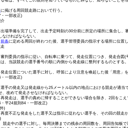
する者は、すべてこの規則を知っているものとみなし、知らないことを
表
に掲げる周回競走路において行う。
67・一部改正)
紹介
、出場準備を完了して、出走予定時刻の30分前に所定の場所に集合し、
しなければならない。
、
前条
に定める周回が終わつた後、選手管理委員の指示する場所に位置
競走
、審判委員の指示に従い、自転車に乗つて、発走位置につき、発走合図
(
際は、当該競走の選手番号の順に内側から発走線に整列するものとする
、発走位置についた選手に対し、呼笛により注意を喚起した後「用意」
84・一部改正)
、選手の発走又は発走線から25メートル以内の地点における競走が適当
せ、改めて発走させなければならない。
る再発走は、選手の責めに帰することができない場合を除き、2回をこえ
54・平24規則84・一部改正)
外)
、再度不正な発走をした選手又は指示に従わない選手を、その回の競走
)
、競走中の選手に対し、毎周決勝までの残余の周回数を、周回告知板で