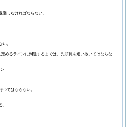
退避しなければならない。
ない。
に定めるラインに到達するまでは、先頭員を追い抜いてはならな
イン
行つてはならない。
る。