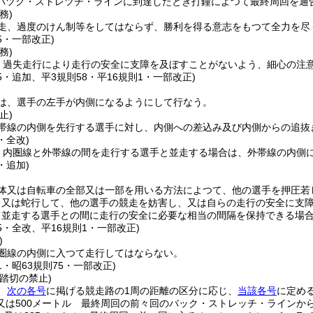
バツク・ストレツチ・ラインに到達したとき打鐘によつて最終周回を通
務)
走、過度のけん制等をしてはならず、勝利を得る意志をもつて全力を尽
75・一部改正)
務)
、過失走行により走行の安全に支障を及ぼすことがないよう、細心の注
75・追加、平3規則58・平16規則1・一部改正)
は、選手の左手が内側になるようにして行なう。
止)
帯線の内側を先行する選手に対し、内側への差込み及び内側からの追抜
・全改)
、内圏線と外帯線の間を走行する選手と並走する場合は、外帯線の内側
・追加)
体又は自転車の全部又は一部を用いる方法によつて、他の選手を押圧若
、又は蛇行して、他の選手の競走を妨害し、又は自らの走行の安全に支
て並走する選手との間に走行の安全に必要な相当の間隔を保持できる場
75・全改、平16規則1・一部改正)
)
圏線の内側に入つて走行してはならない。
31・昭63規則75・一部改正)
踏切の禁止)
、
次の各号
に掲げる競走路の1周の距離の区分に応じ、
当該各号
に定め
ル又は500メートル 最終周回の前々回のバック・ストレッチ・ライン