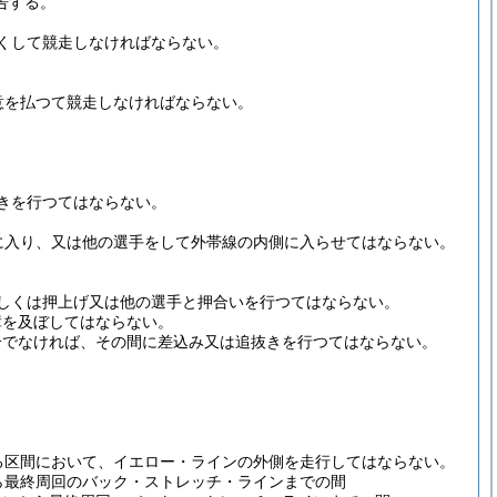
告する。
くして競走しなければならない。
意を払つて競走しなければならない。
きを行つてはならない。
に入り、又は他の選手をして外帯線の内側に入らせてはならない。
しくは押上げ又は他の選手と押合いを行つてはならない。
障を及ぼしてはならない。
合でなければ、その間に差込み又は追抜きを行つてはならない。
る区間において、イエロー・ラインの外側を走行してはならない。
から最終周回のバック・ストレッチ・ラインまでの間