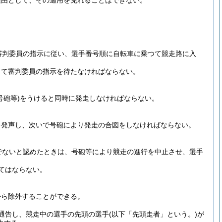
理由として、その適用を免れることはできない。
審判委員の指示に従い、選手番号順に自転車に乗つて競走路に入
して審判委員の指示を待たなければならない。
号砲等)
をうけると同時に発走しなければならない。
。
を発声し、次いで号砲により発走の合図をしなければならない。
でないと認めたときは、号砲等により競走の進行を中止させ、選手
てはならない。
から除外することができる。
通告し、競走中の選手の先頭の選手
(以下「先頭走者」という。)
が