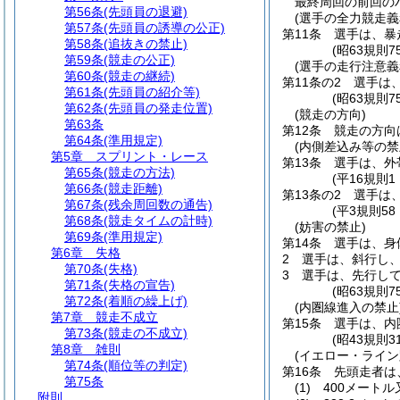
最終周回の前回の
第56条
(先頭員の退避)
(選手の全力競走義
第57条
(先頭員の誘導の公正)
第11条
選手は、暴
第58条
(追抜きの禁止)
(昭63規則
第59条
(競走の公正)
(選手の走行注意義
第60条
(競走の継続)
第11条の2
選手は
第61条
(先頭員の紹介等)
(昭63規則
第62条
(先頭員の発走位置)
(競走の方向)
第63条
第12条
競走の方向
第64条
(準用規定)
(内側差込み等の禁
第5章
スプリント・レース
第13条
選手は、外
第65条
(競走の方法)
(平16規則1
第66条
(競走距離)
第13条の2
選手は
第67条
(残余周回数の通告)
(平3規則58
第68条
(競走タイムの計時)
(妨害の禁止)
第69条
(準用規定)
第14条
選手は、身
第6章
失格
2
選手は、斜行し
第70条
(失格)
3
選手は、先行し
第71条
(失格の宣告)
(昭63規則
第72条
(着順の繰上げ)
(内圏線進入の禁止
第7章
競走不成立
第15条
選手は、内
第73条
(競走の不成立)
(昭43規則
第8章
雑則
(イエロー・ライン
第74条
(順位等の判定)
第16条
先頭走者は
第75条
(1)
400メート
附則