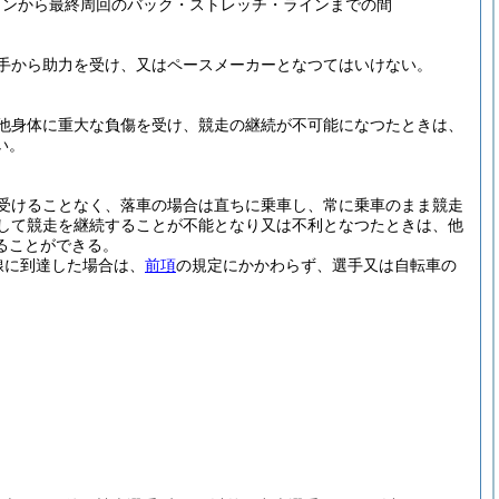
ラインから最終周回のバック・ストレッチ・ラインまでの間
手から助力を受け、又はペースメーカーとなつてはいけない。
他身体に重大な負傷を受け、競走の継続が不可能になつたときは、
い。
受けることなく、落車の場合は直ちに乗車し、常に乗車のまま競走
車して競走を継続することが不能となり又は不利となつたときは、他
ることができる。
線に到達した場合は、
前項
の規定にかかわらず、選手又は自転車の
。