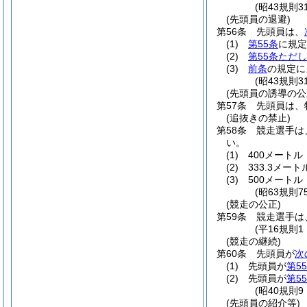
(昭43規則
(先頭員の退避)
第56条
先頭員は、
(1)
第55条
に規定
(2)
第55条ただ
(3)
前条
の規定に
(昭43規則
(先頭員の誘導の公
第57条
先頭員は、
(追抜きの禁止)
第58条
競走選手は
い。
(1)
400メート
(2)
333.3メ
(3)
500メート
(昭63規則
(競走の公正)
第59条
競走選手は
(平16規則1
(競走の継続)
第60条
先頭員が
次
(1)
先頭員が
第5
(2)
先頭員が
第5
(昭40規則
(先頭員の紹介等)