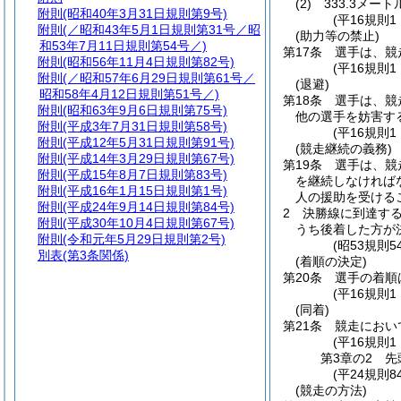
(2)
333.3メ
附則
(昭和40年3月31日規則第9号)
(平16規則
附則
(／昭和43年5月1日規則第31号／昭
(助力等の禁止)
和53年7月11日規則第54号／)
第17条
選手は、競
附則
(昭和56年11月4日規則第82号)
(平16規則
附則
(／昭和57年6月29日規則第61号／
(退避)
昭和58年4月12日規則第51号／)
第18条
選手は、競
附則
(昭和63年9月6日規則第75号)
他の選手を妨害す
附則
(平成3年7月31日規則第58号)
(平16規則
附則
(平成12年5月31日規則第91号)
(競走継続の義務)
附則
(平成14年3月29日規則第67号)
第19条
選手は、競
附則
(平成15年8月7日規則第83号)
を継続しなければ
附則
(平成16年1月15日規則第1号)
人の援助を受ける
附則
(平成24年9月14日規則第84号)
2
決勝線に到達す
附則
(平成30年10月4日規則第67号)
うち後着した方が
附則
(令和元年5月29日規則第2号)
(昭53規則
別表
(第3条関係)
(着順の決定)
第20条
選手の着順
(平16規則
(同着)
第21条
競走におい
(平16規則1
第3章の2
先
(平24規則8
(競走の方法)