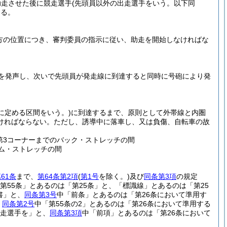
助走させた後に競走選手
(先頭員以外の出走選手をいう。以下同
する。
方の位置につき、審判委員の指示に従い、助走を開始しなければな
を発声し、次いで先頭員が発走線に到達すると同時に号砲により発
に定める区間をいう。)
に到達するまで、原則として外帯線と内圏
ければならない。
ただし、誘導中に落車し、又は負傷、自転車の故
。
ら第3コーナーまでのバック・ストレッチの間
ーム・ストレッチの間
61条
まで、
第64条第2項
(
第1号
を除く。)
及び
同条第3項
の規定
第55条」とあるのは「第25条」と、「標識線」とあるのは「第25
書」と、
同条第3号
中「前条」とあるのは「第26条において準用す
、
同条第2号
中「第55条の2」とあるのは「第26条において準用する
走選手を」と、
同条第3項
中「前項」とあるのは「第26条において