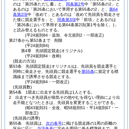
のは「第25条ただし書」と、
同条第2号
中「第55条の2」と
あるのは「第26条において準用する第55条の2」と、
第64
条第2項
中「改めて」とあるのは「改めて先頭員を助走させ
た後に競走選手を」と、
同条第3項
中「前項」とあるのは
「第26条において準用する第64条第2項
(第1号を除く。)
」
と読み替えるものとする。
(平24規則84・追加、令元規則2・一部改正)
第27条から第52条まで
削除
(平24規則84)
第4章
先頭固定競走(オリジナル)
(平24規則84・改称)
(競走の方法)
第53条
先頭固定競走
(オリジナル)
は、先頭員を競走選手と
同時に発走させ、先頭員に競走選手を
第55条
に規定する標
識線まで誘導させる競走とする。
(平24規則84・一部改正)
(先頭員数)
第54条
1競走に出走する先頭員は1人とする。
2
出走すべき先頭員が病気その他やむを得ない理由により出
走不能となつたときは、先頭員を変更することができる。
(昭43規則31・全改、昭58規則51・平14規則67・一
部改正)
(先頭員の誘導)
第55条
先頭員は、
次の各号
に掲げる競走路の1周の距離の
区分に応じ、
当該各号
に定める周回に係る標識線まで、原