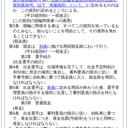
島市条例第64号)
及び
広島市競輪実施規則
(昭和38年広島市
規則第36号。以下「実施規則」という。)
に定めるもののほ
か、この規則の定めるところによる。
(平15規則83・一部改正)
(この規則の競輪関係者への適用)
第2条
競輪に関係する者は、すべてこの規則を知っているも
のとみなし、知らないことを理由として、その適用を免れ
ることはできない。
(競走路)
第3条
競走は、
別表
に掲げる周回競走路において行う。
(平14規則67・一部改正)
第2章
選手紹介
(出走選手の紹介)
第4条
出走選手は、出場準備を完了して、出走予定時刻の
30分前に所定の場所に集合し、審判委員の指示に従い、選
手番号順に自転車に乗つて競走路に入り、競走路を周回し
なければならない。
第5条
出走選手は、
前条
に定める周回が終わつた後、選手管
理委員の指示する場所に位置して審判委員の指示を待たな
ければならない。
第3章
普通競走
(発走)
第6条
出走選手は、審判委員の指示に従い、自転車に乗つ
て、発走位置につき、発走合図
(号砲等)
をうけると同時に
発走しなければならない。