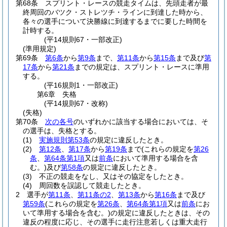
第68条
スプリント・レースの競走タイムは、先頭走者が最
終周回のバツク・ストレツチ・ラインに到達した時から、
各々の選手について決勝線に到達するまでに要した時間を
計時する。
(平14規則67・一部改正)
(準用規定)
第69条
第6条
から
第9条
まで、
第11条
から
第15条
まで及び
第
17条
から
第21条
までの規定は、スプリント・レースに準用
する。
(平16規則1・一部改正)
第6章
失格
(平14規則67・改称)
(失格)
第70条
次の各号
のいずれかに該当する場合においては、そ
の選手は、失格とする。
(1)
実施規則第53条
の規定に違反したとき。
(2)
第12条
、
第17条
から
第19条
まで
(これらの規定を
第26
条
、
第64条第1項
又は
前条
において準用する場合を含
む。)
及び
第58条
の規定に違反したとき。
(3)
不正の競走をなし、又はその協定をしたとき。
(4)
周回数を誤認して競走したとき。
2
選手が
第11条
、
第11条の2
、
第13条
から
第16条
まで及び
第59条
(これらの規定を
第26条
、
第64条第1項
又は
前条
にお
いて準用する場合を含む。)
の規定に違反したときは、その
違反の程度に応じ、その選手に走行注意若しくは重大走行