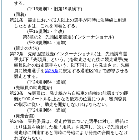
する。
(平16規則1・旧第19条繰下)
(同着)
第21条
競走において2人以上の選手が同時に決勝線に到達
したときは、これを同着とする。
(平16規則1・全改)
第3章の2
先頭固定競走(インターナショナル)
(平24規則84・追加)
(競走の方法)
第22条
先頭固定競走
(インターナショナル)
は、先頭誘導選
手
(以下「先頭員」という。)
を助走させた後に競走選手
(先
頭員以外の出走選手をいう。以下同じ。)
を発走させ、先頭
員に競走選手を
第25条
に規定する退避区間まで誘導させる
競走とする。
(平24規則84・追加)
(先頭員の助走開始)
第23条
先頭員は、発走線から自転車の前輪の前端までの距
離が100メートル以上となる後方の位置につき、審判委員
の指示に従い、助走を開始しなければならない。
(平24規則84・追加)
(発走合図)
第24条
審判委員は、発走位置についた選手に対し、呼笛に
より注意を喚起した後「用意」を発声し、次いで先頭員が
発走線に到達すると同時に号砲により発走の合図をしなけ
ればならない。