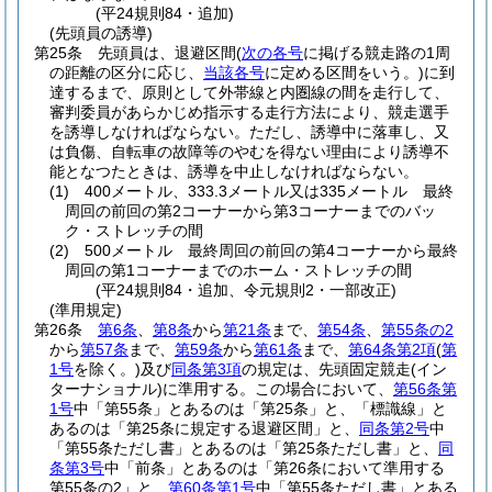
(平24規則84・追加)
(先頭員の誘導)
第25条
先頭員は、退避区間
(
次の各号
に掲げる競走路の1周
の距離の区分に応じ、
当該各号
に定める区間をいう。)
に到
達するまで、原則として外帯線と内圏線の間を走行して、
審判委員があらかじめ指示する走行方法により、競走選手
を誘導しなければならない。
ただし、誘導中に落車し、又
は負傷、自転車の故障等のやむを得ない理由により誘導不
能となつたときは、誘導を中止しなければならない。
(1)
400メートル、333.3メートル又は335メートル 最終
周回の前回の第2コーナーから第3コーナーまでのバッ
ク・ストレッチの間
(2)
500メートル 最終周回の前回の第4コーナーから最終
周回の第1コーナーまでのホーム・ストレッチの間
(平24規則84・追加、令元規則2・一部改正)
(準用規定)
第26条
第6条
、
第8条
から
第21条
まで、
第54条
、
第55条の2
から
第57条
まで、
第59条
から
第61条
まで、
第64条第2項
(
第
1号
を除く。)
及び
同条第3項
の規定は、先頭固定競走
(イン
ターナショナル)
に準用する。
この場合において、
第56条第
1号
中「第55条」とあるのは「第25条」と、「標識線」と
あるのは「第25条に規定する退避区間」と、
同条第2号
中
「第55条ただし書」とあるのは「第25条ただし書」と、
同
条第3号
中「前条」とあるのは「第26条において準用する
第55条の2」と、
第60条第1号
中「第55条ただし書」とある