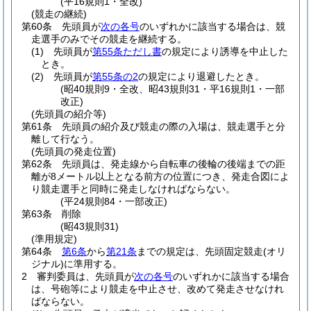
(平16規則1・全改)
(競走の継続)
第60条
先頭員が
次の各号
のいずれかに該当する場合は、競
走選手のみでその競走を継続する。
(1)
先頭員が
第55条ただし書
の規定により誘導を中止した
とき。
(2)
先頭員が
第55条の2
の規定により退避したとき。
(昭40規則9・全改、昭43規則31・平16規則1・一部
改正)
(先頭員の紹介等)
第61条
先頭員の紹介及び競走の際の入場は、競走選手と分
離して行なう。
(先頭員の発走位置)
第62条
先頭員は、発走線から自転車の後輪の後端までの距
離が8メートル以上となる前方の位置につき、発走合図によ
り競走選手と同時に発走しなければならない。
(平24規則84・一部改正)
第63条
削除
(昭43規則31)
(準用規定)
第64条
第6条
から
第21条
までの規定は、先頭固定競走
(オリ
ジナル)
に準用する。
2
審判委員は、先頭員が
次の各号
のいずれかに該当する場合
は、号砲等により競走を中止させ、改めて発走させなけれ
ばならない。