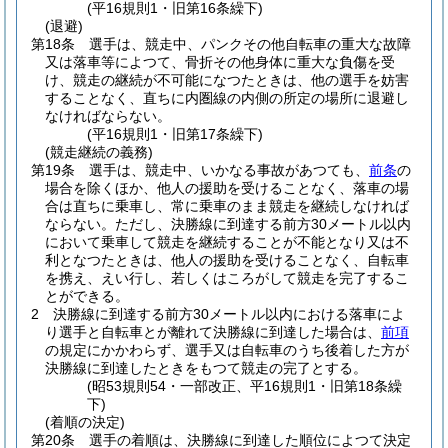
(平16規則1・旧第16条繰下)
(退避)
第18条
選手は、競走中、パンクその他自転車の重大な故障
又は落車等によつて、骨折その他身体に重大な負傷を受
け、競走の継続が不可能になつたときは、他の選手を妨害
することなく、直ちに内圏線の内側の所定の場所に退避し
なければならない。
(平16規則1・旧第17条繰下)
(競走継続の義務)
第19条
選手は、競走中、いかなる事故があつても、
前条
の
場合を除くほか、他人の援助を受けることなく、落車の場
合は直ちに乗車し、常に乗車のまま競走を継続しなければ
ならない。
ただし、決勝線に到達する前方30メートル以内
において乗車して競走を継続することが不能となり又は不
利となつたときは、他人の援助を受けることなく、自転車
を携え、えい行し、若しくはころがして競走を完了するこ
とができる。
2
決勝線に到達する前方30メートル以内における落車によ
り選手と自転車とが離れて決勝線に到達した場合は、
前項
の規定にかかわらず、選手又は自転車のうち後着した方が
決勝線に到達したときをもつて競走の完了とする。
(昭53規則54・一部改正、平16規則1・旧第18条繰
下)
(着順の決定)
第20条
選手の着順は、決勝線に到達した順位によつて決定