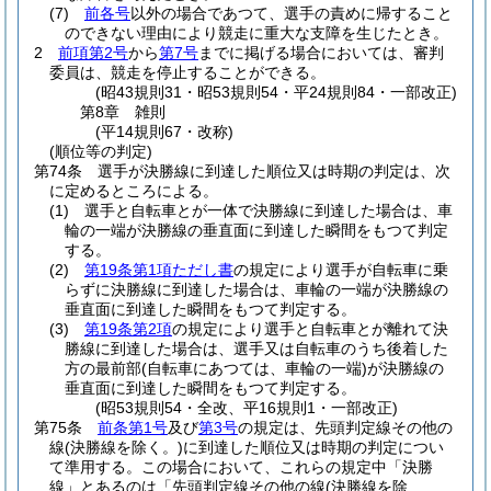
(7)
前各号
以外の場合であつて、選手の責めに帰すること
のできない理由により競走に重大な支障を生じたとき。
2
前項第2号
から
第7号
までに掲げる場合においては、審判
委員は、競走を停止することができる。
(昭43規則31・昭53規則54・平24規則84・一部改正)
第8章
雑則
(平14規則67・改称)
(順位等の判定)
第74条
選手が決勝線に到達した順位又は時期の判定は、次
に定めるところによる。
(1)
選手と自転車とが一体で決勝線に到達した場合は、車
輪の一端が決勝線の垂直面に到達した瞬間をもつて判定
する。
(2)
第19条第1項ただし書
の規定により選手が自転車に乗
らずに決勝線に到達した場合は、車輪の一端が決勝線の
垂直面に到達した瞬間をもつて判定する。
(3)
第19条第2項
の規定により選手と自転車とが離れて決
勝線に到達した場合は、選手又は自転車のうち後着した
方の最前部
(自転車にあつては、車輪の一端)
が決勝線の
垂直面に到達した瞬間をもつて判定する。
(昭53規則54・全改、平16規則1・一部改正)
第75条
前条第1号
及び
第3号
の規定は、先頭判定線その他の
線
(決勝線を除く。)
に到達した順位又は時期の判定につい
て準用する。
この場合において、これらの規定中「決勝
線」とあるのは「先頭判定線その他の線
(決勝線を除