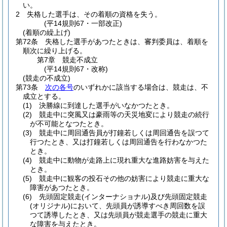
い。
2
失格した選手は、その着順の資格を失う。
(平14規則67・一部改正)
(着順の繰上げ)
第72条
失格した選手があつたときは、審判委員は、着順を
順次に繰り上げる。
第7章
競走不成立
(平14規則67・改称)
(競走の不成立)
第73条
次の各号
のいずれかに該当する場合は、競走は、不
成立とする。
(1)
決勝線に到達した選手がいなかつたとき。
(2)
競走中に突風又は豪雨等の天災地変により競走の続行
が不可能となつたとき。
(3)
競走中に周回通告員が打鐘若しくは周回通告を誤つて
行つたとき、又は打鐘若しくは周回通告を行わなかつた
とき。
(4)
競走中に動物が走路上に現れ重大な進路妨害を与えた
とき。
(5)
競走中に観客の投石その他の妨害により競走に重大な
障害があつたとき。
(6)
先頭固定競走
(インターナショナル)
及び先頭固定競走
(オリジナル)
において、先頭員が誘導すべき周回数を誤
つて誘導したとき、又は先頭員が競走選手の競走に重大
な障害を与えたとき。