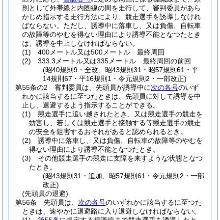
則として外帯線と内圏線の間を走行して、審判委員があら
かじめ指示する走行方法により、競走選手を誘導しなけれ
ばならない。
ただし、誘導中に落車し、又は負傷、自転車
の故障等のやむを得ない理由により誘導不能となつたとき
は、誘導を中止しなければならない。
(1)
400メートル又は500メートル 最終周回
(2)
333.3メートル又は335メートル 最終周回の前回
(昭40規則9・全改、昭43規則31・昭57規則61・平
14規則67・平16規則1・令元規則2・一部改正)
第55条の2
審判委員は、先頭員が誘導中に
次の各号
のいず
れかに該当するに至つたときは、先頭員に対して誘導を中
止し、退避するよう指示することができる。
(1)
競走選手に追い越されたとき、又は競走選手の競走を
妨害し、若しくは競走選手と接触する等競走選手の競走
の安全を阻害するおそれがあると認められるとき。
(2)
誘導中に落車し、又は負傷、自転車の故障等のやむを
得ない理由により誘導不能となつたとき。
(3)
その他競走選手の競走に支障を来すような状態となつ
たとき。
(昭43規則31・追加、昭57規則61・令元規則2・一部
改正)
(先頭員の退避)
第56条
先頭員は、
次の各号
のいずれかに該当するに至つた
ときは、速やかに退避路に入り退避しなければならない。