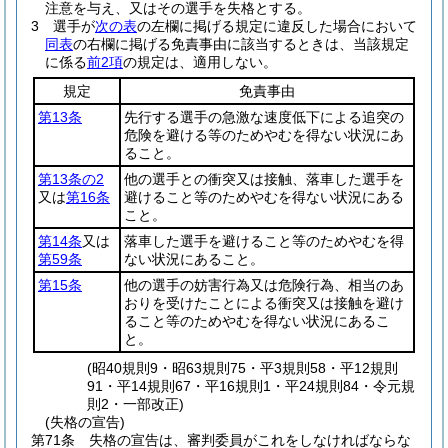
注意を与え、又はその選手を失格とする。
3
選手が
次の表
の左欄に掲げる規定に違反した場合において
同表
の右欄に掲げる免責事由に該当するときは、当該規定
に係る
前2項
の規定は、適用しない。
規定
免責事由
第13条
先行する選手の急激な速度低下による追突の
危険を避ける等のためやむを得ない状況にあ
ること。
第13条の2
他の選手との衝突又は接触、落車した選手を
又は
第16条
避けること等のためやむを得ない状況にある
こと。
第14条
又は
落車した選手を避けること等のためやむを得
第59条
ない状況にあること。
第15条
他の選手の妨害行為又は危険行為、相当のあ
おりを受けたことによる衝突又は接触を避け
ること等のためやむを得ない状況にあるこ
と。
(昭40規則9・昭63規則75・平3規則58・平12規則
91・平14規則67・平16規則1・平24規則84・令元規
則2・一部改正)
(失格の宣告)
第71条
失格の宣告は、審判委員がこれをしなければならな