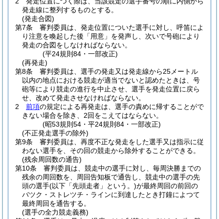
2
発走位置につく際は、当該競走の選手番号の順に内側から
発走線に整列するものとする。
(発走合図)
第7条
審判委員は、発走位置についた選手に対し、呼笛によ
り注意を喚起した後「用意」を発声し、次いで号砲により
発走の合図をしなければならない。
(平24規則84・一部改正)
(再発走)
第8条
審判委員は、選手の発走又は発走線から25メートル
以内の地点における競走が適当でないと認めたときは、号
砲等により競走の進行を中止させ、選手を発走位置に戻ら
せ、改めて発走させなければならない。
2
前項
の規定による再発走は、選手の責めに帰することがで
きない場合を除き、2回をこえてはならない。
(昭53規則54・平24規則84・一部改正)
(不正発走選手の除外)
第9条
審判委員は、再度不正な発走をした選手又は指示に従
わない選手を、その回の競走から除外することができる。
(残余周回数の通告)
第10条
審判委員は、競走中の選手に対し、毎周決勝までの
残余の周回数を、周回告知板で通告し、競走中の選手の先
頭の選手
(以下「先頭走者」という。)
が最終周回の前回の
バツク・ストレツチ・ラインに到達したとき打鐘によつて
最終周回を通告する。
(選手の全力競走義務)