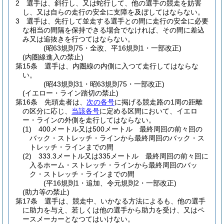
2
選手は、斜行し、又は蛇行して、他の選手の競走を妨害
し、又は自らの走行の安全に支障を及ぼしてはならない。
3
選手は、先行して並走する選手との間に走行の安全に必要
な相当の間隔を保持できる場合でなければ、その間に差込
み又は追抜きを行つてはならない。
(昭63規則75・全改、平16規則1・一部改正)
(内圏線進入の禁止)
第15条
選手は、内圏線の内側に入つて走行してはならな
い。
(昭43規則31・昭63規則75・一部改正)
(イエロー・ライン踏切の禁止)
第16条
先頭走者は、
次の各号
に掲げる競走路の1周の距離
の区分に応じ、
当該各号
に定める区間において、イエロ
ー・ラインの外側を走行してはならない。
(1)
400メートル又は500メートル 最終周回の前々回の
バック・ストレッチ・ラインから最終周回のバック・ス
トレッチ・ラインまでの間
(2)
333.3メートル又は335メートル 最終周回の前々回に
入るホーム・ストレッチ・ラインから最終周回のバッ
ク・ストレッチ・ラインまでの間
(平16規則1・追加、令元規則2・一部改正)
(助力等の禁止)
第17条
選手は、競走中、いかなる方法によるも、他の選手
に助力を与え、若しくは他の選手から助力を受け、又はペ
ースメーカーとなつてはいけない。