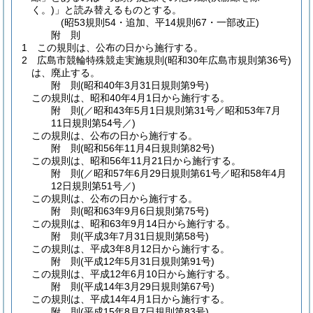
く。)
」と読み替えるものとする。
(昭53規則54・追加、平14規則67・一部改正)
附
則
1
この規則は、公布の日から施行する。
2
広島市競輪特殊競走実施規則
(昭和30年広島市規則第36号)
は、廃止する。
附
則
(昭和40年3月31日
規則第9号)
この規則は、昭和40年4月1日から施行する。
附
則
(／昭和43年5月1日規則第31号／昭和53年7月
11日
規則第54号／)
この規則は、公布の日から施行する。
附
則
(昭和56年11月4日
規則第82号)
この規則は、昭和56年11月21日から施行する。
附
則
(／昭和57年6月29日規則第61号／昭和58年4月
12日
規則第51号／)
この規則は、公布の日から施行する。
附
則
(昭和63年9月6日
規則第75号)
この規則は、昭和63年9月14日から施行する。
附
則
(平成3年7月31日
規則第58号)
この規則は、平成3年8月12日から施行する。
附
則
(平成12年5月31日
規則第91号)
この規則は、平成12年6月10日から施行する。
附
則
(平成14年3月29日
規則第67号)
この規則は、平成14年4月1日から施行する。
附
則
(平成15年8月7日
規則第83号)