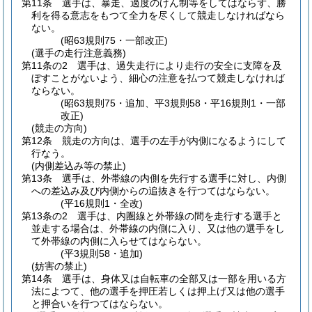
第11条
選手は、暴走、過度のけん制等をしてはならず、勝
利を得る意志をもつて全力を尽くして競走しなければなら
ない。
(昭63規則75・一部改正)
(選手の走行注意義務)
第11条の2
選手は、過失走行により走行の安全に支障を及
ぼすことがないよう、細心の注意を払つて競走しなければ
ならない。
(昭63規則75・追加、平3規則58・平16規則1・一部
改正)
(競走の方向)
第12条
競走の方向は、選手の左手が内側になるようにして
行なう。
(内側差込み等の禁止)
第13条
選手は、外帯線の内側を先行する選手に対し、内側
への差込み及び内側からの追抜きを行つてはならない。
(平16規則1・全改)
第13条の2
選手は、内圏線と外帯線の間を走行する選手と
並走する場合は、外帯線の内側に入り、又は他の選手をし
て外帯線の内側に入らせてはならない。
(平3規則58・追加)
(妨害の禁止)
第14条
選手は、身体又は自転車の全部又は一部を用いる方
法によつて、他の選手を押圧若しくは押上げ又は他の選手
と押合いを行つてはならない。