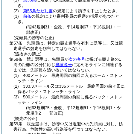
(1)
第55条
に規定する標識線まで競走選手を誘導したと
き。
(2)
第55条ただし書
の規定により誘導を中止したとき。
(3)
前条
の規定により審判委員の退避の指示があつたと
き。
(昭43規則31・全改、平14規則67・平16規則1・一
部改正)
(先頭員の誘導の公正)
第57条
先頭員は、特定の競走選手を有利に誘導し、又は競
走選手の競走を妨害してはならない。
(追抜きの禁止)
第58条
競走選手は、先頭員が
次の各号
に掲げる競走路の1
周の距離の区分に応じ
当該各号
に定めるラインに到達する
までは、先頭員を追い抜いてはならない。
(1)
400メートル 最終周回の前回に入るホーム・ストレ
ッチ・ライン
(2)
333.3メートル又は335メートル 最終周回の前々回に
係るバック・ストレッチ・ライン
(3)
500メートル 最終周回の前回に係るバック・ストレ
ッチ・ライン
(昭63規則75・全改、平12規則91・平16規則1・令
元規則2・一部改正)
(競走の公正)
第59条
競走選手は、誘導中又は退避中の先頭員に対し、妨
害行為、危険性の高い行為等を行つてはならない。