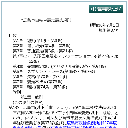
○広島市自転車競走競技規則
昭和38年7月1日
規則第37号
目次
第1章
総則
(第1条～第3条)
第2章
選手紹介
(第4条・第5条)
第3章
普通競走
(第6条～第21条)
第3章の2
先頭固定競走(インターナショナル)
(第22条～第
52条)
第4章
先頭固定競走(オリジナル)
(第53条～第64条)
第5章
スプリント・レース
(第65条～第69条)
第6章
失格
(第70条～第72条)
第7章
競走不成立
(第73条)
第8章
雑則
(第74条・第75条)
附則
第1章
総則
(この規則の趣旨)
第1条
広島市
(以下「市」という。)
が自転車競技法
(昭和23
年法律第209号)
に基づいて行う自転車競走
(以下「競輪」と
いう。)
の方法は、同法及び自転車競技法施行規則
(平成14
年経済産業省令第97号)
並びに
広島市競輪条例
(昭和27年広