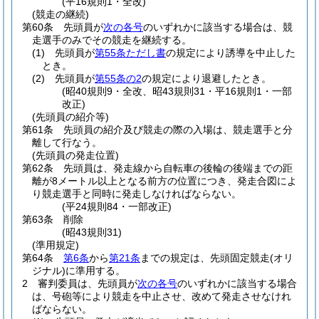
(平16規則1・全改)
(競走の継続)
第60条
先頭員が
次の各号
のいずれかに該当する場合は、競
走選手のみでその競走を継続する。
(1)
先頭員が
第55条ただし書
の規定により誘導を中止した
とき。
(2)
先頭員が
第55条の2
の規定により退避したとき。
(昭40規則9・全改、昭43規則31・平16規則1・一部
改正)
(先頭員の紹介等)
第61条
先頭員の紹介及び競走の際の入場は、競走選手と分
離して行なう。
(先頭員の発走位置)
第62条
先頭員は、発走線から自転車の後輪の後端までの距
離が8メートル以上となる前方の位置につき、発走合図によ
り競走選手と同時に発走しなければならない。
(平24規則84・一部改正)
第63条
削除
(昭43規則31)
(準用規定)
第64条
第6条
から
第21条
までの規定は、先頭固定競走
(オリ
ジナル)
に準用する。
2
審判委員は、先頭員が
次の各号
のいずれかに該当する場合
は、号砲等により競走を中止させ、改めて発走させなけれ
ばならない。