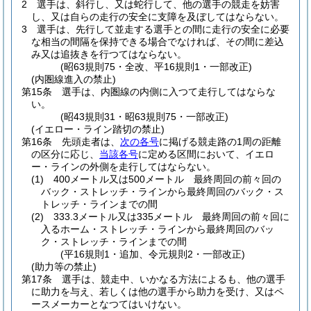
2
選手は、斜行し、又は蛇行して、他の選手の競走を妨害
し、又は自らの走行の安全に支障を及ぼしてはならない。
3
選手は、先行して並走する選手との間に走行の安全に必要
な相当の間隔を保持できる場合でなければ、その間に差込
み又は追抜きを行つてはならない。
(昭63規則75・全改、平16規則1・一部改正)
(内圏線進入の禁止)
第15条
選手は、内圏線の内側に入つて走行してはならな
い。
(昭43規則31・昭63規則75・一部改正)
(イエロー・ライン踏切の禁止)
第16条
先頭走者は、
次の各号
に掲げる競走路の1周の距離
の区分に応じ、
当該各号
に定める区間において、イエロ
ー・ラインの外側を走行してはならない。
(1)
400メートル又は500メートル 最終周回の前々回の
バック・ストレッチ・ラインから最終周回のバック・ス
トレッチ・ラインまでの間
(2)
333.3メートル又は335メートル 最終周回の前々回に
入るホーム・ストレッチ・ラインから最終周回のバッ
ク・ストレッチ・ラインまでの間
(平16規則1・追加、令元規則2・一部改正)
(助力等の禁止)
第17条
選手は、競走中、いかなる方法によるも、他の選手
に助力を与え、若しくは他の選手から助力を受け、又はペ
ースメーカーとなつてはいけない。