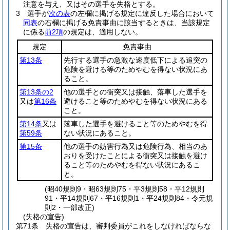
注意を与え、又はその選手を失格とする。
3
選手が
次の表
の左欄に掲げる規定に違反した場合において
同表
の右欄に掲げる免責事由に該当するときは、当該規定
に係る
前2項
の規定は、適用しない。
規定
免責事由
第13条
先行する選手の急激な速度低下による追突の
危険を避ける等のためやむを得ない状況にあ
ること。
第13条の2
他の選手との衝突又は接触、落車した選手を
又は
第16条
避けること等のためやむを得ない状況にある
こと。
第14条
又は
落車した選手を避けること等のためやむを得
第59条
ない状況にあること。
第15条
他の選手の妨害行為又は危険行為、相当のあ
おりを受けたことによる衝突又は接触を避け
ること等のためやむを得ない状況にあるこ
と。
(昭40規則9・昭63規則75・平3規則58・平12規則
91・平14規則67・平16規則1・平24規則84・令元規
則2・一部改正)
(失格の宣告)
第71条
失格の宣告は、審判委員がこれをしなければならな