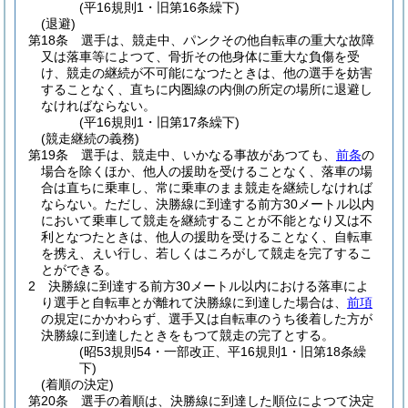
(平16規則1・旧第16条繰下)
(退避)
第18条
選手は、競走中、パンクその他自転車の重大な故障
又は落車等によつて、骨折その他身体に重大な負傷を受
け、競走の継続が不可能になつたときは、他の選手を妨害
することなく、直ちに内圏線の内側の所定の場所に退避し
なければならない。
(平16規則1・旧第17条繰下)
(競走継続の義務)
第19条
選手は、競走中、いかなる事故があつても、
前条
の
場合を除くほか、他人の援助を受けることなく、落車の場
合は直ちに乗車し、常に乗車のまま競走を継続しなければ
ならない。
ただし、決勝線に到達する前方30メートル以内
において乗車して競走を継続することが不能となり又は不
利となつたときは、他人の援助を受けることなく、自転車
を携え、えい行し、若しくはころがして競走を完了するこ
とができる。
2
決勝線に到達する前方30メートル以内における落車によ
り選手と自転車とが離れて決勝線に到達した場合は、
前項
の規定にかかわらず、選手又は自転車のうち後着した方が
決勝線に到達したときをもつて競走の完了とする。
(昭53規則54・一部改正、平16規則1・旧第18条繰
下)
(着順の決定)
第20条
選手の着順は、決勝線に到達した順位によつて決定