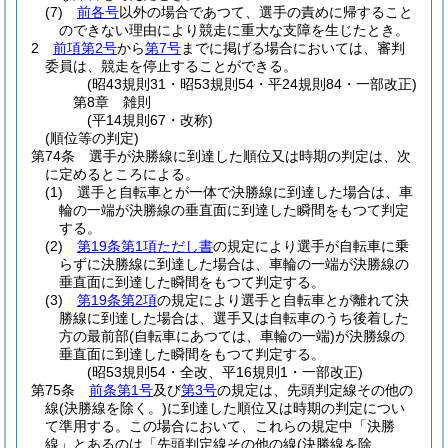
(7)
前各号
以外の場合であつて、選手の責めに帰すること
のできない理由により競走に重大な支障を生じたとき。
2
前項第2号
から
第7号
までに掲げる場合においては、審判
委員は、競走を停止することができる。
(昭43規則31・昭53規則54・平24規則84・一部改正)
第8章
雑則
(平14規則67・改称)
(順位等の判定)
第74条
選手が決勝線に到達した順位又は時期の判定は、次
に定めるところによる。
(1)
選手と自転車とが一体で決勝線に到達した場合は、車
輪の一端が決勝線の垂直面に到達した瞬間をもつて判定
する。
(2)
第19条第1項ただし書
の規定により選手が自転車に乗
らずに決勝線に到達した場合は、車輪の一端が決勝線の
垂直面に到達した瞬間をもつて判定する。
(3)
第19条第2項
の規定により選手と自転車とが離れて決
勝線に到達した場合は、選手又は自転車のうち後着した
方の最前部
(自転車にあつては、車輪の一端)
が決勝線の
垂直面に到達した瞬間をもつて判定する。
(昭53規則54・全改、平16規則1・一部改正)
第75条
前条第1号
及び
第3号
の規定は、先頭判定線その他の
線
(決勝線を除く。)
に到達した順位又は時期の判定につい
て準用する。
この場合において、これらの規定中「決勝
線」とあるのは「先頭判定線その他の線
(決勝線を除