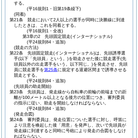
する。
(平16規則1・旧第19条繰下)
(同着)
第21条
競走において2人以上の選手が同時に決勝線に到達
したときは、これを同着とする。
(平16規則1・全改)
第3章の2
先頭固定競走(インターナショナル)
(平24規則84・追加)
(競走の方法)
第22条
先頭固定競走
(インターナショナル)
は、先頭誘導選
手
(以下「先頭員」という。)
を助走させた後に競走選手
(先
頭員以外の出走選手をいう。以下同じ。)
を発走させ、先頭
員に競走選手を
第25条
に規定する退避区間まで誘導させる
競走とする。
(平24規則84・追加)
(先頭員の助走開始)
第23条
先頭員は、発走線から自転車の前輪の前端までの距
離が100メートル以上となる後方の位置につき、審判委員
の指示に従い、助走を開始しなければならない。
(平24規則84・追加)
(発走合図)
第24条
審判委員は、発走位置についた選手に対し、呼笛に
より注意を喚起した後「用意」を発声し、次いで先頭員が
発走線に到達すると同時に号砲により発走の合図をしなけ
ればならない。