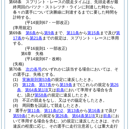
第68条
スプリント・レースの競走タイムは、先頭走者が最
終周回のバツク・ストレツチ・ラインに到達した時から、
各々の選手について決勝線に到達するまでに要した時間を
計時する。
(平14規則67・一部改正)
(準用規定)
第69条
第6条
から
第9条
まで、
第11条
から
第15条
まで及び
第
17条
から
第21条
までの規定は、スプリント・レースに準用
する。
(平16規則1・一部改正)
第6章
失格
(平14規則67・改称)
(失格)
第70条
次の各号
のいずれかに該当する場合においては、そ
の選手は、失格とする。
(1)
実施規則第53条
の規定に違反したとき。
(2)
第12条
、
第17条
から
第19条
まで
(これらの規定を
第26
条
、
第64条第1項
又は
前条
において準用する場合を含
む。)
及び
第58条
の規定に違反したとき。
(3)
不正の競走をなし、又はその協定をしたとき。
(4)
周回数を誤認して競走したとき。
2
選手が
第11条
、
第11条の2
、
第13条
から
第16条
まで及び
第59条
(これらの規定を
第26条
、
第64条第1項
又は
前条
にお
いて準用する場合を含む。)
の規定に違反したときは、その
違反の程度に応じ、その選手に走行注意若しくは重大走行