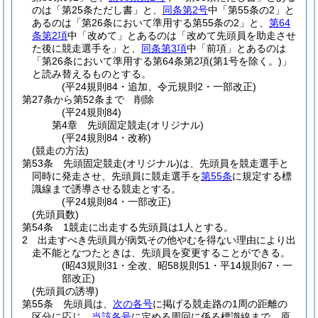
のは「第25条ただし書」と、
同条第2号
中「第55条の2」と
あるのは「第26条において準用する第55条の2」と、
第64
条第2項
中「改めて」とあるのは「改めて先頭員を助走させ
た後に競走選手を」と、
同条第3項
中「前項」とあるのは
「第26条において準用する第64条第2項
(第1号を除く。)
」
と読み替えるものとする。
(平24規則84・追加、令元規則2・一部改正)
第27条から第52条まで
削除
(平24規則84)
第4章
先頭固定競走(オリジナル)
(平24規則84・改称)
(競走の方法)
第53条
先頭固定競走
(オリジナル)
は、先頭員を競走選手と
同時に発走させ、先頭員に競走選手を
第55条
に規定する標
識線まで誘導させる競走とする。
(平24規則84・一部改正)
(先頭員数)
第54条
1競走に出走する先頭員は1人とする。
2
出走すべき先頭員が病気その他やむを得ない理由により出
走不能となつたときは、先頭員を変更することができる。
(昭43規則31・全改、昭58規則51・平14規則67・一
部改正)
(先頭員の誘導)
第55条
先頭員は、
次の各号
に掲げる競走路の1周の距離の
区分に応じ、
当該各号
に定める周回に係る標識線まで、原