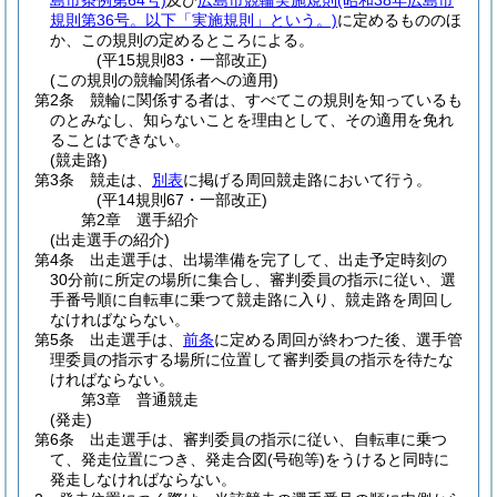
島市条例第64号)
及び
広島市競輪実施規則
(昭和38年広島市
規則第36号。以下「実施規則」という。)
に定めるもののほ
か、この規則の定めるところによる。
(平15規則83・一部改正)
(この規則の競輪関係者への適用)
第2条
競輪に関係する者は、すべてこの規則を知っているも
のとみなし、知らないことを理由として、その適用を免れ
ることはできない。
(競走路)
第3条
競走は、
別表
に掲げる周回競走路において行う。
(平14規則67・一部改正)
第2章
選手紹介
(出走選手の紹介)
第4条
出走選手は、出場準備を完了して、出走予定時刻の
30分前に所定の場所に集合し、審判委員の指示に従い、選
手番号順に自転車に乗つて競走路に入り、競走路を周回し
なければならない。
第5条
出走選手は、
前条
に定める周回が終わつた後、選手管
理委員の指示する場所に位置して審判委員の指示を待たな
ければならない。
第3章
普通競走
(発走)
第6条
出走選手は、審判委員の指示に従い、自転車に乗つ
て、発走位置につき、発走合図
(号砲等)
をうけると同時に
発走しなければならない。