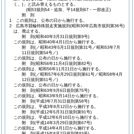
く。)
」と読み替えるものとする。
(昭53規則54・追加、平14規則67・一部改正)
附
則
1
この規則は、公布の日から施行する。
2
広島市競輪特殊競走実施規則
(昭和30年広島市規則第36号)
は、廃止する。
附
則
(昭和40年3月31日
規則第9号)
この規則は、昭和40年4月1日から施行する。
附
則
(／昭和43年5月1日規則第31号／昭和53年7月
11日
規則第54号／)
この規則は、公布の日から施行する。
附
則
(昭和56年11月4日
規則第82号)
この規則は、昭和56年11月21日から施行する。
附
則
(／昭和57年6月29日規則第61号／昭和58年4月
12日
規則第51号／)
この規則は、公布の日から施行する。
附
則
(昭和63年9月6日
規則第75号)
この規則は、昭和63年9月14日から施行する。
附
則
(平成3年7月31日
規則第58号)
この規則は、平成3年8月12日から施行する。
附
則
(平成12年5月31日
規則第91号)
この規則は、平成12年6月10日から施行する。
附
則
(平成14年3月29日
規則第67号)
この規則は、平成14年4月1日から施行する。
附
則
(平成15年8月7日
規則第83号)