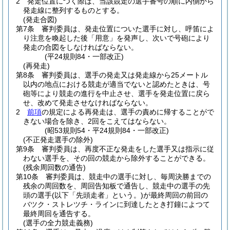
2
発走位置につく際は、当該競走の選手番号の順に内側から
発走線に整列するものとする。
(発走合図)
第7条
審判委員は、発走位置についた選手に対し、呼笛によ
り注意を喚起した後「用意」を発声し、次いで号砲により
発走の合図をしなければならない。
(平24規則84・一部改正)
(再発走)
第8条
審判委員は、選手の発走又は発走線から25メートル
以内の地点における競走が適当でないと認めたときは、号
砲等により競走の進行を中止させ、選手を発走位置に戻ら
せ、改めて発走させなければならない。
2
前項
の規定による再発走は、選手の責めに帰することがで
きない場合を除き、2回をこえてはならない。
(昭53規則54・平24規則84・一部改正)
(不正発走選手の除外)
第9条
審判委員は、再度不正な発走をした選手又は指示に従
わない選手を、その回の競走から除外することができる。
(残余周回数の通告)
第10条
審判委員は、競走中の選手に対し、毎周決勝までの
残余の周回数を、周回告知板で通告し、競走中の選手の先
頭の選手
(以下「先頭走者」という。)
が最終周回の前回の
バツク・ストレツチ・ラインに到達したとき打鐘によつて
最終周回を通告する。
(選手の全力競走義務)