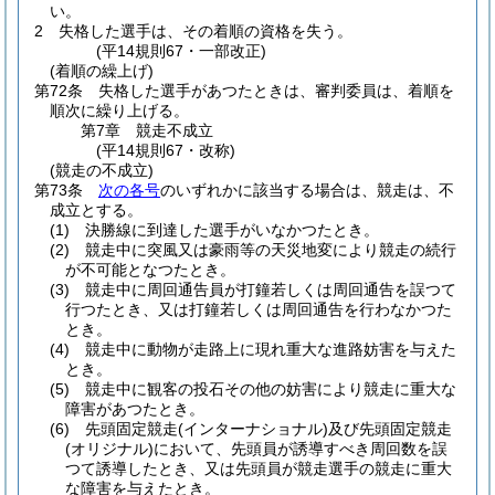
い。
2
失格した選手は、その着順の資格を失う。
(平14規則67・一部改正)
(着順の繰上げ)
第72条
失格した選手があつたときは、審判委員は、着順を
順次に繰り上げる。
第7章
競走不成立
(平14規則67・改称)
(競走の不成立)
第73条
次の各号
のいずれかに該当する場合は、競走は、不
成立とする。
(1)
決勝線に到達した選手がいなかつたとき。
(2)
競走中に突風又は豪雨等の天災地変により競走の続行
が不可能となつたとき。
(3)
競走中に周回通告員が打鐘若しくは周回通告を誤つて
行つたとき、又は打鐘若しくは周回通告を行わなかつた
とき。
(4)
競走中に動物が走路上に現れ重大な進路妨害を与えた
とき。
(5)
競走中に観客の投石その他の妨害により競走に重大な
障害があつたとき。
(6)
先頭固定競走
(インターナショナル)
及び先頭固定競走
(オリジナル)
において、先頭員が誘導すべき周回数を誤
つて誘導したとき、又は先頭員が競走選手の競走に重大
な障害を与えたとき。