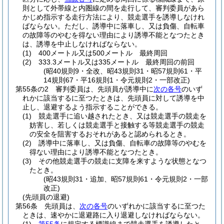
則として外帯線と内圏線の間を走行して、審判委員があら
かじめ指示する走行方法により、競走選手を誘導しなけれ
ばならない。
ただし、誘導中に落車し、又は負傷、自転車
の故障等のやむを得ない理由により誘導不能となつたとき
は、誘導を中止しなければならない。
(1)
400メートル又は500メートル 最終周回
(2)
333.3メートル又は335メートル 最終周回の前回
(昭40規則9・全改、昭43規則31・昭57規則61・平
14規則67・平16規則1・令元規則2・一部改正)
第55条の2
審判委員は、先頭員が誘導中に
次の各号
のいず
れかに該当するに至つたときは、先頭員に対して誘導を中
止し、退避するよう指示することができる。
(1)
競走選手に追い越されたとき、又は競走選手の競走を
妨害し、若しくは競走選手と接触する等競走選手の競走
の安全を阻害するおそれがあると認められるとき。
(2)
誘導中に落車し、又は負傷、自転車の故障等のやむを
得ない理由により誘導不能となつたとき。
(3)
その他競走選手の競走に支障を来すような状態となつ
たとき。
(昭43規則31・追加、昭57規則61・令元規則2・一部
改正)
(先頭員の退避)
第56条
先頭員は、
次の各号
のいずれかに該当するに至つた
ときは、速やかに退避路に入り退避しなければならない。