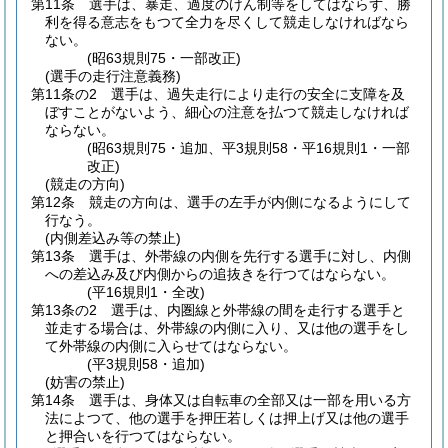
第11条
選手は、暴走、過度のけん制等をしてはならず、勝
利を得る意志をもつて全力を尽くして競走しなければなら
ない。
(昭63規則75・一部改正)
(選手の走行注意義務)
第11条の2
選手は、過失走行により走行の安全に支障を及
ぼすことがないよう、細心の注意を払つて競走しなければ
ならない。
(昭63規則75・追加、平3規則58・平16規則1・一部
改正)
(競走の方向)
第12条
競走の方向は、選手の左手が内側になるようにして
行なう。
(内側差込み等の禁止)
第13条
選手は、外帯線の内側を先行する選手に対し、内側
への差込み及び内側からの追抜きを行つてはならない。
(平16規則1・全改)
第13条の2
選手は、内圏線と外帯線の間を走行する選手と
並走する場合は、外帯線の内側に入り、又は他の選手をし
て外帯線の内側に入らせてはならない。
(平3規則58・追加)
(妨害の禁止)
第14条
選手は、身体又は自転車の全部又は一部を用いる方
法によつて、他の選手を押圧若しくは押上げ又は他の選手
と押合いを行つてはならない。