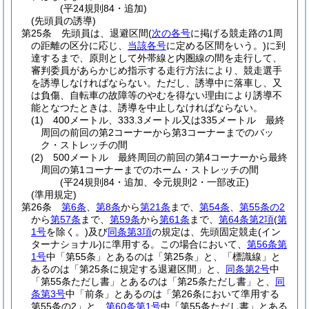
(平24規則84・追加)
(先頭員の誘導)
第25条
先頭員は、退避区間
(
次の各号
に掲げる競走路の1周
の距離の区分に応じ、
当該各号
に定める区間をいう。)
に到
達するまで、原則として外帯線と内圏線の間を走行して、
審判委員があらかじめ指示する走行方法により、競走選手
を誘導しなければならない。
ただし、誘導中に落車し、又
は負傷、自転車の故障等のやむを得ない理由により誘導不
能となつたときは、誘導を中止しなければならない。
(1)
400メートル、333.3メートル又は335メートル 最終
周回の前回の第2コーナーから第3コーナーまでのバッ
ク・ストレッチの間
(2)
500メートル 最終周回の前回の第4コーナーから最終
周回の第1コーナーまでのホーム・ストレッチの間
(平24規則84・追加、令元規則2・一部改正)
(準用規定)
第26条
第6条
、
第8条
から
第21条
まで、
第54条
、
第55条の2
から
第57条
まで、
第59条
から
第61条
まで、
第64条第2項
(
第
1号
を除く。)
及び
同条第3項
の規定は、先頭固定競走
(イン
ターナショナル)
に準用する。
この場合において、
第56条第
1号
中「第55条」とあるのは「第25条」と、「標識線」と
あるのは「第25条に規定する退避区間」と、
同条第2号
中
「第55条ただし書」とあるのは「第25条ただし書」と、
同
条第3号
中「前条」とあるのは「第26条において準用する
第55条の2」と、
第60条第1号
中「第55条ただし書」とある