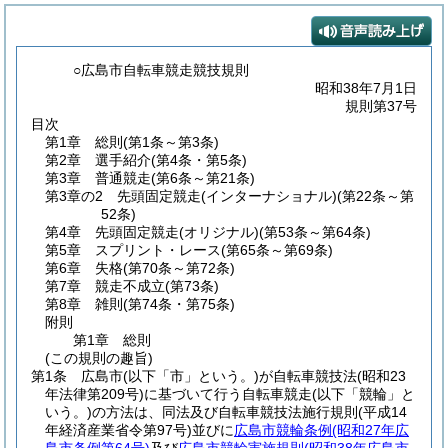
○広島市自転車競走競技規則
昭和38年7月1日
規則第37号
目次
第1章
総則
(第1条～第3条)
第2章
選手紹介
(第4条・第5条)
第3章
普通競走
(第6条～第21条)
第3章の2
先頭固定競走(インターナショナル)
(第22条～第
52条)
第4章
先頭固定競走(オリジナル)
(第53条～第64条)
第5章
スプリント・レース
(第65条～第69条)
第6章
失格
(第70条～第72条)
第7章
競走不成立
(第73条)
第8章
雑則
(第74条・第75条)
附則
第1章
総則
(この規則の趣旨)
第1条
広島市
(以下「市」という。)
が自転車競技法
(昭和23
年法律第209号)
に基づいて行う自転車競走
(以下「競輪」と
いう。)
の方法は、同法及び自転車競技法施行規則
(平成14
年経済産業省令第97号)
並びに
広島市競輪条例
(昭和27年広