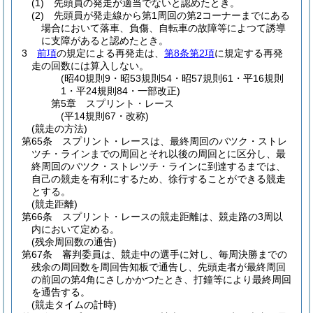
(1)
先頭員の発走が適当でないと認めたとき。
(2)
先頭員が発走線から第1周回の第2コーナーまでにある
場合において落車、負傷、自転車の故障等によつて誘導
に支障があると認めたとき。
3
前項
の規定による再発走は、
第8条第2項
に規定する再発
走の回数には算入しない。
(昭40規則9・昭53規則54・昭57規則61・平16規則
1・平24規則84・一部改正)
第5章
スプリント・レース
(平14規則67・改称)
(競走の方法)
第65条
スプリント・レースは、最終周回のバツク・ストレ
ツチ・ラインまでの周回とそれ以後の周回とに区分し、最
終周回のバツク・ストレツチ・ラインに到達するまでは、
自己の競走を有利にするため、徐行することができる競走
とする。
(競走距離)
第66条
スプリント・レースの競走距離は、競走路の3周以
内において定める。
(残余周回数の通告)
第67条
審判委員は、競走中の選手に対し、毎周決勝までの
残余の周回数を周回告知板で通告し、先頭走者が最終周回
の前回の第4角にさしかかつたとき、打鐘等により最終周回
を通告する。
(競走タイムの計時)