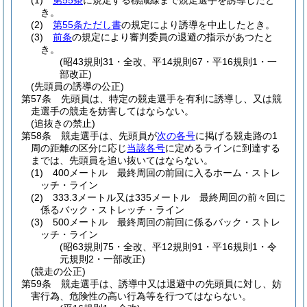
(1)
第55条
に規定する標識線まで競走選手を誘導したと
き。
(2)
第55条ただし書
の規定により誘導を中止したとき。
(3)
前条
の規定により審判委員の退避の指示があつたと
き。
(昭43規則31・全改、平14規則67・平16規則1・一
部改正)
(先頭員の誘導の公正)
第57条
先頭員は、特定の競走選手を有利に誘導し、又は競
走選手の競走を妨害してはならない。
(追抜きの禁止)
第58条
競走選手は、先頭員が
次の各号
に掲げる競走路の1
周の距離の区分に応じ
当該各号
に定めるラインに到達する
までは、先頭員を追い抜いてはならない。
(1)
400メートル 最終周回の前回に入るホーム・ストレ
ッチ・ライン
(2)
333.3メートル又は335メートル 最終周回の前々回に
係るバック・ストレッチ・ライン
(3)
500メートル 最終周回の前回に係るバック・ストレ
ッチ・ライン
(昭63規則75・全改、平12規則91・平16規則1・令
元規則2・一部改正)
(競走の公正)
第59条
競走選手は、誘導中又は退避中の先頭員に対し、妨
害行為、危険性の高い行為等を行つてはならない。