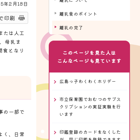
25
年2月
18
日
離乳食のポイント
で印刷
離乳の完了
または人工
が、母乳ま
間食となり
このページを見た人は
こんなページも見ています
広島っ子わくわくホリデー
市立保育園でおむつのサブス
クリプションの実証実験を行
事の一部で
います
印鑑登録のカードをなくした
よく、日常
が、同じ印鑑を登録できます