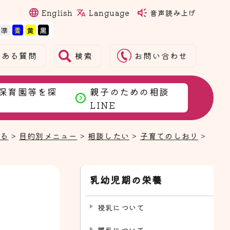
Language
English
音声読み上げ
検索
くある質問
お問い合わせ
保育園等を探
親子のための相談
LINE
まる
>
目的別メニュー
>
相談したい
>
子育てのしおり
>
乳幼児期の栄養
授乳について
離乳について