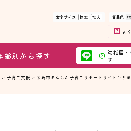
文字サイズ
標準
拡大
背景色
よ
幼稚園・
年齢別から探す
す
て
>
子育て支援
>
広島市あんしん子育てサポートサイトひろ