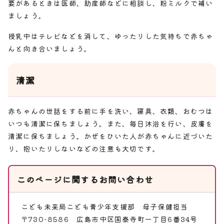
要があるときは医師、助産師などに相談し、粉ミルクで補い
ましょう。
授乳中はテレビなどを消して、ゆったりした気持ちで赤ちゃ
んと向き合いましょう。
清潔
赤ちゃんの世話をする前に手を洗い、寝具、衣類、おむつは
いつも清潔に保ちましょう。また、毎日沐浴を行い、皮膚を
清潔に保ちましょう。かぜをひいた人が赤ちゃんに近づいた
り、抱いたりしないなどの注意も大切です。
このページに関する
お問い合わせ
こども未来局こども青少年支援部
母子保健担当
〒730-8586 広島市中区国泰寺町一丁目6番34号