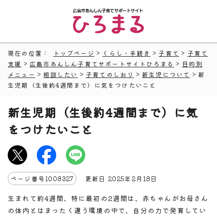
現在の位置：
トップページ
>
くらし・手続き
>
子育て
>
子育て
支援
>
広島市あんしん子育てサポートサイトひろまる
>
目的別
メニュー
>
相談したい
>
子育てのしおり
>
新生児について
> 新
生児期（生後約4週間まで）に気をつけたいこと
新生児期（生後約4週間まで）に気
をつけたいこと
ページ番号
1008327
更新日
2025
年2月
18
日
生まれて約4週間、特に最初の2週間は、赤ちゃんがお母さん
の体内とはまったく違う環境の中で、自分の力で発育してい