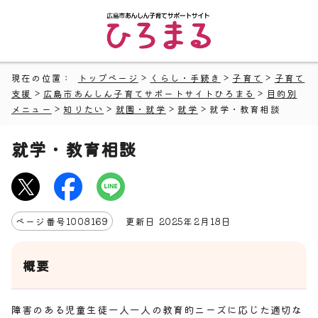
現在の位置：
トップページ
>
くらし・手続き
>
子育て
>
子育て
支援
>
広島市あんしん子育てサポートサイトひろまる
>
目的別
メニュー
>
知りたい
>
就園・就学
>
就学
> 就学・教育相談
就学・教育相談
ページ番号
1008169
更新日
2025
年2月
18
日
概要
障害のある児童生徒一人一人の教育的ニーズに応じた適切な