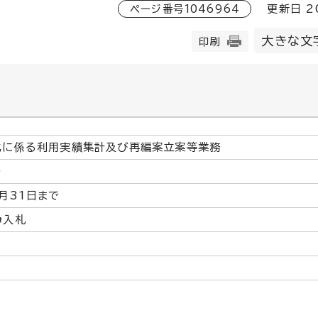
ページ番号
1046964
更新日
2
大きな文
印刷
化に係る利用実績集計及び再編案立案等業務
）
月31日まで
争入札