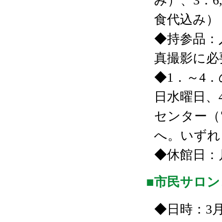
み）、3．6
食代込み）
◆持参品：
真撮影に必
◆1．～4．
日水曜日、
センター（電話
へ。いずれ
◆休館日：
■市民サロ
◆日時：3月