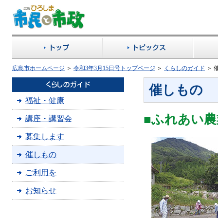
広島市ホームページ
＞
令和3年3月15日号トップページ
＞
くらしのガイド
＞
催しもの
福祉・健康
■ふれあい農
講座・講習会
募集します
催しもの
ご利用を
お知らせ