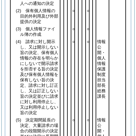
人への通知の決定
(2)
保有個人情報の
○
○
目的外利用及び外部
提供の決定
(3)
個人情報ファイ
○
○
ル簿の作成
(4)
請求に対し開示
○
○
情報
し、又は開示しない
公
旨の決定、保有個人
開・
情報の存在を明らか
個人
にしないで開示請求
情報
を拒否する旨の決定
保護
及び保有個人情報を
制度
保有しない旨の決
担当
定、請求に対し訂正
部長
し、又は訂正しない
総務
旨の決定並びに請求
課長
に対し利用停止し、
又は利用停止しない
旨の決定
(5)
決定期間延長の
○
○
情報
決定、大量請求の場
公
合の段階開示の決定
開・