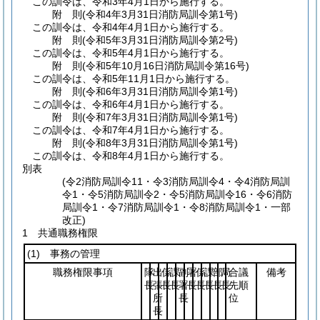
この訓令は、令和3年4月1日から施行する。
附
則
(令和4年3月31日
消防局訓令第1号)
この訓令は、令和4年4月1日から施行する。
附
則
(令和5年3月31日
消防局訓令第2号)
この訓令は、令和5年4月1日から施行する。
附
則
(令和5年10月16日
消防局訓令第16号)
この訓令は、令和5年11月1日から施行する。
附
則
(令和6年3月31日
消防局訓令第1号)
この訓令は、令和6年4月1日から施行する。
附
則
(令和7年3月31日
消防局訓令第1号)
この訓令は、令和7年4月1日から施行する。
附
則
(令和8年3月31日
消防局訓令第1号)
この訓令は、令和8年4月1日から施行する。
別表
(令2消防局訓令11・令3消防局訓令4・令4消防局訓
令1・令5消防局訓令2・令5消防局訓令16・令6消防
局訓令1・令7消防局訓令1・令8消防局訓令1・一部
改正)
1 共通職務権限
(1)
事務の管理
職務権限事項
隊
出
係
課
副
署
係
課
部
局
合議
備考
長
張
長
長
署
長
長
長
長
長
先順
所
長
位
長