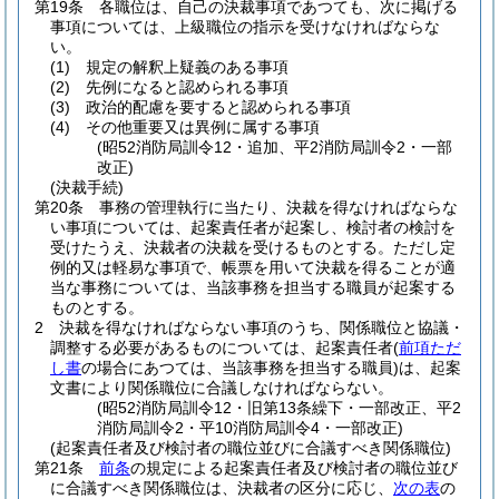
第19条
各職位は、自己の決裁事項であつても、次に掲げる
事項については、上級職位の指示を受けなければならな
い。
(1)
規定の解釈上疑義のある事項
(2)
先例になると認められる事項
(3)
政治的配慮を要すると認められる事項
(4)
その他重要又は異例に属する事項
(昭52消防局訓令12・追加、平2消防局訓令2・一部
改正)
(決裁手続)
第20条
事務の管理執行に当たり、決裁を得なければならな
い事項については、起案責任者が起案し、検討者の検討を
受けたうえ、決裁者の決裁を受けるものとする。
ただし定
例的又は軽易な事項で、帳票を用いて決裁を得ることが適
当な事務については、当該事務を担当する職員が起案する
ものとする。
2
決裁を得なければならない事項のうち、関係職位と協議・
調整する必要があるものについては、起案責任者
(
前項ただ
し書
の場合にあつては、当該事務を担当する職員)
は、起案
文書により関係職位に合議しなければならない。
(昭52消防局訓令12・旧第13条繰下・一部改正、平2
消防局訓令2・平10消防局訓令4・一部改正)
(起案責任者及び検討者の職位並びに合議すべき関係職位)
第21条
前条
の規定による起案責任者及び検討者の職位並び
に合議すべき関係職位は、決裁者の区分に応じ、
次の表
の