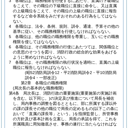
3
各職位は、職務権限を行使するにあたり、直属の下級職位
をこえて、その職位の下級職位に直接に命令し、又は直属
の上級職位をこえて、その職位の上級の職位に直接に報告
するなど命令系統をみだすおそれのある行為をしてはなら
ない。
4
各職位は、法令、条例、規則、訓令、通達、予算その他の
基準に従い、その職務権限を行使しなければならない。
5
各職位は、他の職位の職務権限を尊重し、互いにその職務
権限を侵してはならない。
6
各職位は、その職務権限の行使にあたつては、関係職位と
の意思のそつうを図り、消防行政の総合的な効果をあげる
ように努めなければならない。
7
各職位は、その職務権限の執行状況を適時に、直属の上級
職位に報告しなければならない。
(昭52消防局訓令12・平2消防局訓令2・平10消防局
訓令4・一部改正)
第2章
各職位の職務権限
(局次長の基本的な職務権限)
第4条
局次長は、消防行政の重要施策
(重要施策の実施計画
を含む。以下同じ。)
の決定及び推進について局長を補佐
し、局内事務の調整を図るとともに、部に所属する課以外
の課の課長その他の職位で局長の定めるもの
(以下この条に
おいて「直属の課長等」という。)
を指揮監督し、所管事務
の方針及び基本計画を立案し、局長の承認を得て、これを
所属職員に周知徹底させ、事務の遂行に当たらなければな