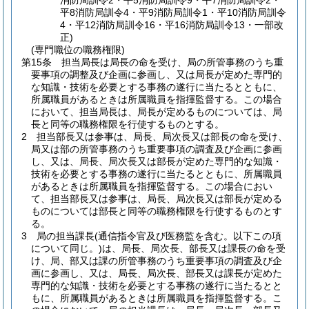
消防局訓令2・平5消防局訓令9・平7消防局訓令2・
平8消防局訓令4・平9消防局訓令1・平10消防局訓令
4・平12消防局訓令16・平16消防局訓令13・一部改
正)
(専門職位の職務権限)
第15条
担当局長は局長の命を受け、局の所管事務のうち重
要事項の調整及び企画に参画し、又は局長が定めた専門的
な知識・技術を必要とする事務の遂行に当たるとともに、
所属職員があるときは所属職員を指揮監督する。
この場合
において、担当局長は、局長が定めるものについては、局
長と同等の職務権限を行使するものとする。
2
担当部長又は参事は、局長、局次長又は部長の命を受け、
局又は部の所管事務のうち重要事項の調査及び企画に参画
し、又は、局長、局次長又は部長が定めた専門的な知識・
技術を必要とする事務の遂行に当たるとともに、所属職員
があるときは所属職員を指揮監督する。
この場合におい
て、担当部長又は参事は、局長、局次長又は部長が定める
ものについては部長と同等の職務権限を行使するものとす
る。
3
局の担当課長
(通信指令官及び医務監を含む。以下この項
について同じ。)
は、局長、局次長、部長又は課長の命を受
け、局、部又は課の所管事務のうち重要事項の調査及び企
画に参画し、又は、局長、局次長、部長又は課長が定めた
専門的な知識・技術を必要とする事務の遂行に当たるとと
もに、所属職員があるときは所属職員を指揮監督する。
こ