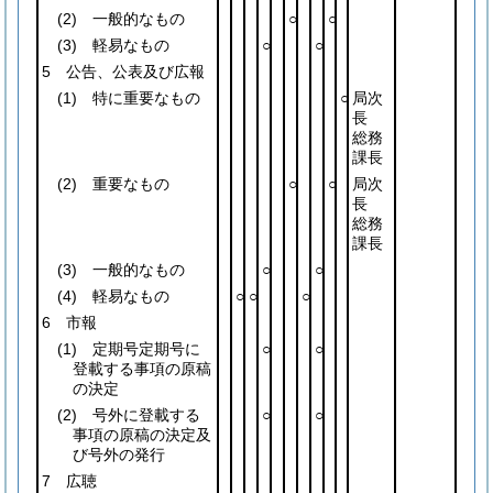
(2)
一般的なもの
○
○
(3)
軽易なもの
○
○
5 公告、公表及び広報
(1)
特に重要なもの
○
局次
長
総務
課長
(2)
重要なもの
○
○
局次
長
総務
課長
(3)
一般的なもの
○
○
(4)
軽易なもの
○
○
○
6 市報
(1)
定期号定期号に
○
○
登載する事項の原稿
の決定
(2)
号外に登載する
○
○
事項の原稿の決定及
び号外の発行
7 広聴