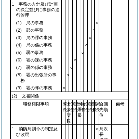
1 事務の方針及び計画
の決定並びに事務の進
行管理
(1)
局の事務
○
(2)
部の事務
○
(3)
局の課の事務
○
(4)
局の係の事務
○
(5)
署の事務
○
(6)
署の課の事務
○
(7)
署の係の事務
○
(8)
署の出張所の事
○
務
(9)
署の隊の事務
○
(2)
文書関係
職務権限事項
隊
出
係
課
副
署
係
課
部
局
合議
備考
長
張
長
長
署
長
長
長
長
長
先順
所
長
位
長
1 消防局訓令の制定及
○
局次
び改廃
長