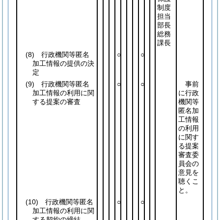
制度
担当
部長
総務
課長
(8)
行政機関等匿名
○
○
加工情報の提供の決
定
(9)
行政機関等匿名
○
○
事前
加工情報の利用に関
に行政
する提案の審査
機関等
匿名加
工情報
の利用
に関す
る提案
審査委
員会の
意見を
聴くこ
と。
(10)
行政機関等匿名
○
○
加工情報の利用に関
する契約の締結