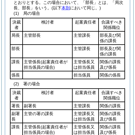
とおりとする。
この場合において、「部長」とは、「局次
長、部長」をいう。
(以下
本則
において同じ。)
(1)
局の場合
決裁
検討者
起案責任者
合議すべき
者
関係職位
局長
主管部長
主管課長
部長及び関
係の課長
部長
主管課長
部長及び関
係の課長
課長
主管係長
(起案責任者が
主管係長又
関係の課長
担当係員の場合)
は担当係員
及び係長
係長
担当係員
関係の係長
(2)
署の場合
決裁
検討者
起案責任者
合議すべき
者
関係職位
署長
副署長
主管課長
関係の課長
副署
主管の署の課長
主管課長又
関係の課長
長
は担当係員
及び係長
課長
主管係長
(起案責任者が
主管係長又
関係の課長
担当係員の場合)
は担当係員
及び係長