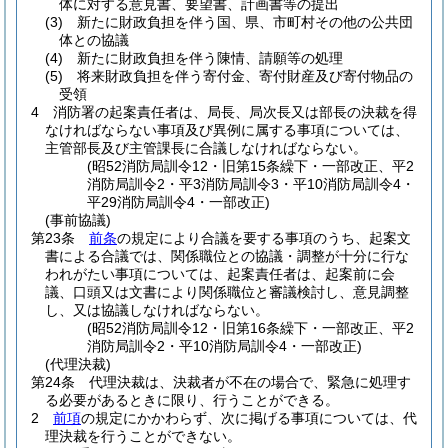
体に対する意見書、要望書、計画書等の提出
(3)
新たに財政負担を伴う国、県、市町村その他の公共団
体との協議
(4)
新たに財政負担を伴う陳情、請願等の処理
(5)
将来財政負担を伴う寄付金、寄付財産及び寄付物品の
受領
4
消防署の起案責任者は、局長、局次長又は部長の決裁を得
なければならない事項及び異例に属する事項については、
主管部長及び主管課長に合議しなければならない。
(昭52消防局訓令12・旧第15条繰下・一部改正、平2
消防局訓令2・平3消防局訓令3・平10消防局訓令4・
平29消防局訓令4・一部改正)
(事前協議)
第23条
前条
の規定により合議を要する事項のうち、起案文
書による合議では、関係職位との協議・調整が十分に行な
われがたい事項については、起案責任者は、起案前に会
議、口頭又は文書により関係職位と審議検討し、意見調整
し、又は協議しなければならない。
(昭52消防局訓令12・旧第16条繰下・一部改正、平2
消防局訓令2・平10消防局訓令4・一部改正)
(代理決裁)
第24条
代理決裁は、決裁者が不在の場合で、緊急に処理す
る必要があるときに限り、行うことができる。
2
前項
の規定にかかわらず、次に掲げる事項については、代
理決裁を行うことができない。