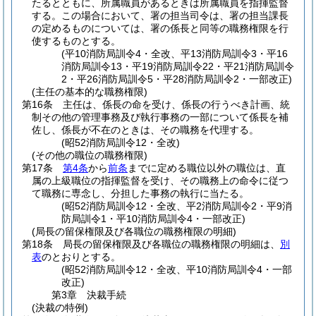
たるとともに、所属職員があるときは所属職員を指揮監督
する。
この場合において、署の担当司令は、署の担当課長
の定めるものについては、署の係長と同等の職務権限を行
使するものとする。
(平10消防局訓令4・全改、平13消防局訓令3・平16
消防局訓令13・平19消防局訓令22・平21消防局訓令
2・平26消防局訓令5・平28消防局訓令2・一部改正)
(主任の基本的な職務権限)
第16条
主任は、係長の命を受け、係長の行うべき計画、統
制その他の管理事務及び執行事務の一部について係長を補
佐し、係長が不在のときは、その職務を代理する。
(昭52消防局訓令12・全改)
(その他の職位の職務権限)
第17条
第4条
から
前条
までに定める職位以外の職位は、直
属の上級職位の指揮監督を受け、その職務上の命令に従つ
て職務に専念し、分担した事務の執行に当たる。
(昭52消防局訓令12・全改、平2消防局訓令2・平9消
防局訓令1・平10消防局訓令4・一部改正)
(局長の留保権限及び各職位の職務権限の明細)
第18条
局長の留保権限及び各職位の職務権限の明細は、
別
表
のとおりとする。
(昭52消防局訓令12・全改、平10消防局訓令4・一部
改正)
第3章
決裁手続
(決裁の特例)