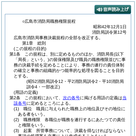
○広島市消防局職務権限規程
昭和42年12月1日
消防局訓令第12号
広島市消防局事務決裁規程の全部を改正する。
第1章
総則
(この規程の目的)
第1条
この規程は、別に定めるもののほか、消防局長
(以下
「局長」という。)
の留保権限及び職員の職務権限並びに事
務の決裁手続を定めることにより、事務の遂行の責任体制
の確立と事務の組織的かつ能率的な処理を図ることを目的
とする。
(昭52消防局訓令12・平2消防局訓令2・平10消防局
訓令4・一部改正)
(用語の定義)
第2条
この規程において、
次の各号
に掲げる用語の定義は
当
該各号
に定めるところによる。
(1)
職位 職員に与えられた職務上の地位及びその地位に
ある者をいう。
(2)
職務権限 各職位が職務を遂行するにあたつての責任
と権限をいう。
(3)
起案 所管事務について、決裁を得なければならない