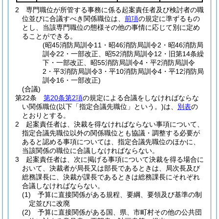
2
専門職位が所管する事務に係る起案責任者及び検討者の職
位並びに合議すべき関係職位は、
前項
の規定に準ずるもの
とし、当該専門職位の態様その他の事情に応じて別に定め
ることができる。
(昭45消防局訓令11・昭46消防局訓令2・昭46消防局
訓令22・一部改正、昭52消防局訓令12・旧第14条繰
下・一部改正、昭55消防局訓令4・平2消防局訓令
2・平3消防局訓令3・平10消防局訓令4・平12消防局
訓令16・一部改正)
(合議)
第22条
第20条第2項
の規定による合議をしなければならな
い関係職位
(以下「指定合議先職位」という。)
は、
別表
の
とおりとする。
2
起案責任者は、決裁を得なければならない事項について、
指定合議先職位以外の関係職位とも協議・調整する必要が
あると認める事項については、指定合議先職位のほかに、
当該関係の職位に合議しなければならない。
3
起案責任者は、次に掲げる事項について決裁を得る場合に
おいて、決裁者が局長又は部長であるときは、局次長及び
総務課長に、決裁が課長であるときは総務課長にそれぞれ
合議しなければならない。
(1)
予算に直接関係がある規程、要綱、要領及び基準の制
定並びに改廃
(2)
予算に直接関係がある国、県、市町村その他の公共団