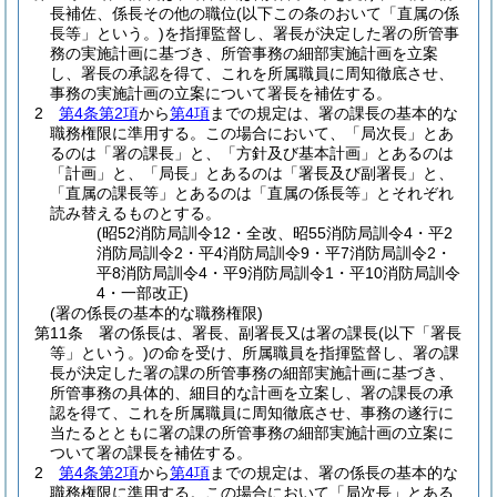
長補佐、係長その他の職位
(以下この条のおいて「直属の係
長等」という。)
を指揮監督し、署長が決定した署の所管事
務の実施計画に基づき、所管事務の細部実施計画を立案
し、署長の承認を得て、これを所属職員に周知徹底させ、
事務の実施計画の立案について署長を補佐する。
2
第4条第2項
から
第4項
までの規定は、署の課長の基本的な
職務権限に準用する。
この場合において、「局次長」とあ
るのは「署の課長」と、「方針及び基本計画」とあるのは
「計画」と、「局長」とあるのは「署長及び副署長」と、
「直属の課長等」とあるのは「直属の係長等」とそれぞれ
読み替えるものとする。
(昭52消防局訓令12・全改、昭55消防局訓令4・平2
消防局訓令2・平4消防局訓令9・平7消防局訓令2・
平8消防局訓令4・平9消防局訓令1・平10消防局訓令
4・一部改正)
(署の係長の基本的な職務権限)
第11条
署の係長は、署長、副署長又は署の課長
(以下「署長
等」という。)
の命を受け、所属職員を指揮監督し、署の課
長が決定した署の課の所管事務の細部実施計画に基づき、
所管事務の具体的、細目的な計画を立案し、署の課長の承
認を得て、これを所属職員に周知徹底させ、事務の遂行に
当たるとともに署の課の所管事務の細部実施計画の立案に
ついて署の課長を補佐する。
2
第4条第2項
から
第4項
までの規定は、署の係長の基本的な
職務権限に準用する。
この場合において「局次長」とある