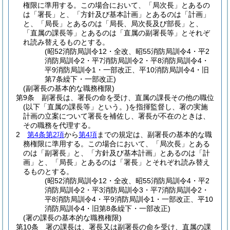
権限に準用する。
この場合において、「局次長」とあるの
は「署長」と、「方針及び基本計画」とあるのは「計画」
と、「局長」とあるのは「局長、局次長及び部長」と、
「直属の課長等」とあるのは「直属の副署長等」とそれぞ
れ読み替えるものとする。
(昭52消防局訓令12・全改、昭55消防局訓令4・平2
消防局訓令2・平7消防局訓令2・平8消防局訓令4・
平9消防局訓令1・一部改正、平10消防局訓令4・旧
第7条繰下・一部改正)
(副署長の基本的な職務権限)
第9条
副署長は、署長の命を受け、直属の課長その他の職位
(以下「直属の課長等」という。)
を指揮監督し、署の実施
計画の立案について署長を補佐し、署長が不在のときは、
その職務を代理する。
2
第4条第2項
から
第4項
までの規定は、副署長の基本的な職
務権限に準用する。
この場合において、「局次長」とある
のは「副署長」と、「方針及び基本計画」とあるのは「計
画」と、「局長」とあるのは「署長」とそれぞれ読み替え
るものとする。
(昭52消防局訓令12・全改、昭55消防局訓令4・平2
消防局訓令2・平3消防局訓令3・平7消防局訓令2・
平8消防局訓令4・平9消防局訓令1・一部改正、平10
消防局訓令4・旧第8条繰下・一部改正)
(署の課長の基本的な職務権限)
第10条
署の課長は、署長又は副署長の命を受け、直属の課