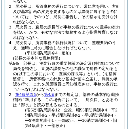
らない。
2
局次長は、所管事務の遂行について、常に意を用い、方針
及び基本計画の変更を要するもの又は異例に属するものに
ついては、そのつど、局長に報告し、その指示を受けなけ
ればならない。
3
局次長は、直属の課長等が事務の遂行について最善の努力
を払い、かつ、有効な方法で執務するよう指導教育しなけ
ればならない。
4
局次長は、所管事務の執行状況について、整理要約のう
え、適時に局長に報告しなければならない。
(平10消防局訓令4・追加)
(部長の基本的な職務権限)
第5条
部長は、消防行政の重要施策の決定及び推進について
局長を補佐し、直属の課長その他の職位で局長の定めるも
の
(以下この条において「直属の課長等」という。)
を指揮
監督し、所管事務の方針及び基本計画を立案し、局長の承
認を得て、これを所属職員に周知徹底させ、事務の遂行に
当たらなければならない。
2
第4条第2項
から
第4項
までの規定は、部長の基本的な職務
権限に準用する。
この場合において、「局次長」とあるの
は「部長」と読み替えるものとする。
(昭52消防局訓令12・全改、昭55消防局訓令4・平2
消防局訓令2・平7消防局訓令2・平8消防局訓令4・
平9消防局訓令1・一部改正、平10消防局訓令4・旧
第4条繰下・一部改正)