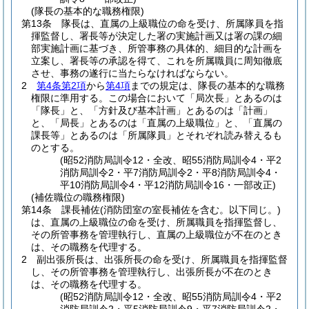
(隊長の基本的な職務権限)
第13条
隊長は、直属の上級職位の命を受け、所属隊員を指
揮監督し、署長等が決定した署の実施計画又は署の課の細
部実施計画に基づき、所管事務の具体的、細目的な計画を
立案し、署長等の承認を得て、これを所属職員に周知徹底
させ、事務の遂行に当たらなければならない。
2
第4条第2項
から
第4項
までの規定は、隊長の基本的な職務
権限に準用する。
この場合において「局次長」とあるのは
「隊長」と、「方針及び基本計画」とあるのは「計画」
と、「局長」とあるのは「直属の上級職位」と、「直属の
課長等」とあるのは「所属隊員」とそれぞれ読み替えるも
のとする。
(昭52消防局訓令12・全改、昭55消防局訓令4・平2
消防局訓令2・平7消防局訓令2・平8消防局訓令4・
平10消防局訓令4・平12消防局訓令16・一部改正)
(補佐職位の職務権限)
第14条
課長補佐
(消防団室の室長補佐を含む。以下同じ。)
は、直属の上級職位の命を受け、所属職員を指揮監督し、
その所管事務を管理執行し、直属の上級職位が不在のとき
は、その職務を代理する。
2
副出張所長は、出張所長の命を受け、所属職員を指揮監督
し、その所管事務を管理執行し、出張所長が不在のとき
は、その職務を代理する。
(昭52消防局訓令12・全改、昭55消防局訓令4・平2