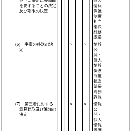
並びに決定に長期間
個人
を要することの決定
情報
及び期限の決定
保護
制度
担当
部長
総務
課長
(6)
事案の移送の決
○
○
情報
定
公
開・
個人
情報
保護
制度
担当
部長
総務
課長
(7)
第三者に対する
○
○
情報
意見聴取及び通知の
公
決定
開・
個人
情報
保護