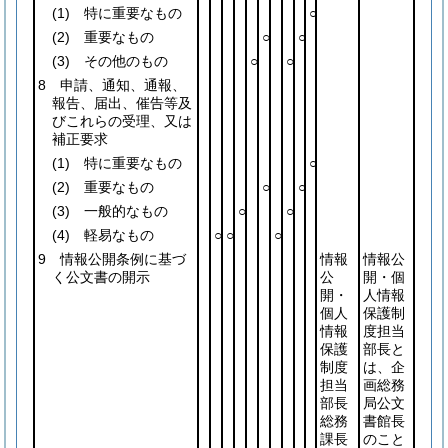
(1)
特に重要なもの
○
(2)
重要なもの
○
○
(3)
その他のもの
○
○
8 申請、通知、通報、
報告、届出、催告等及
びこれらの受理、又は
補正要求
(1)
特に重要なもの
○
(2)
重要なもの
○
○
(3)
一般的なもの
○
○
(4)
軽易なもの
○
○
○
9 情報公開条例に基づ
情報
情報公
く公文書の開示
公
開・個
開・
人情報
個人
保護制
情報
度担当
保護
部長と
制度
は、企
担当
画総務
部長
局公文
総務
書館長
課長
のこと