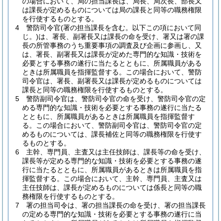
の場合において、局の担当課長は、局長、局次長、部長又
は課長が定めるものについては局の課長と同等の職務権限
を行使するものとする。
4
警防司令官
(署の担当課長を含む。以下この項において同
じ。)
は、署長、副署長又は課長の命を受け、署又は署の課
長の所管事務のうち重要事項の調査及び企画に参画し、又
は、署長、副署長又は課長が定めた専門的な知識・技術を
必要とする事務の遂行に当たるとともに、所属職員がある
ときは所属職員を指揮監督する。
この場合において、警防
司令官は、署長、副署長又は課長が定めるものについては
課長と同等の職務権限を行使するものとする。
5
警防副司令官は、警防司令官の命を受け、警防司令官の定
める専門的な知識・技術を必要とする事務の遂行に当たる
とともに、所属職員があるときは所属職員を指揮監督す
る。
この場合において、警防副司令官は、警防司令官の定
めるものについては、課長補佐と同等の職務権限を行使す
るものとする。
6
主幹、専門員、主査又は主任技師は、課長等の命を受け、
課長等が定める専門的な知識・技術を必要とする事務の遂
行に当たるとともに、所属職員があるときは所属職員を指
揮監督する。
この場合において、主幹、専門員、主査又は
主任技師は、課長が定めるものについては係長と同等の職
務権限を行使するものとする。
7
署の担当司令は、署の担当課長の命を受け、署の担当課長
の定める専門的な知識・技術を必要とする事務の遂行に当