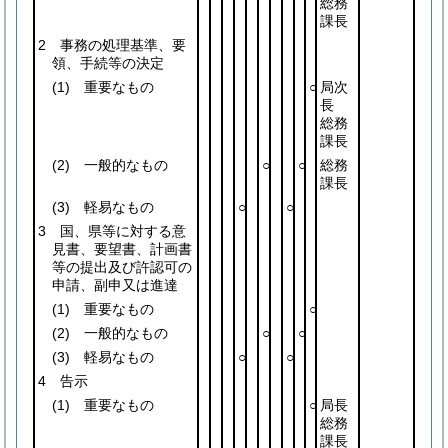
総務
課長
2 事務の処理基準、要
領、手続等の決定
(1)
重要なもの
○
局次
長
総務
課長
(2)
一般的なもの
○
○
総務
課長
(3)
軽易なもの
○
○
3 国、県等に対する意
見書、要望書、計画書
等の提出及び許認可の
申請、副申又は進達
(1)
重要なもの
○
(2)
一般的なもの
○
○
(3)
軽易なもの
○
○
4 告示
(1)
重要なもの
○
局長
総務
課長