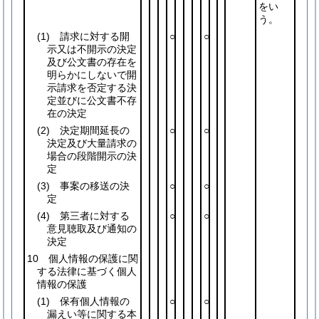
をい
う。
(1)
請求に対する開
○
○
示又は不開示の決定
及び公文書の存在を
明らかにしないで開
示請求を否定する決
定並びに公文書不存
在の決定
(2)
決定期間延長の
○
○
決定及び大量請求の
場合の段階開示の決
定
(3)
事案の移送の決
○
○
定
(4)
第三者に対する
○
○
意見聴取及び通知の
決定
10 個人情報の保護に関
する法律に基づく個人
情報の保護
(1)
保有個人情報の
○
○
漏えい等に関する本