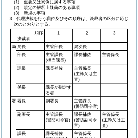
(1)
重要又は異例に属する事項
(2)
規定の解釈上疑義のある事項
(3)
新規の事項
3
代理決裁を行う職位及びその順序は、決裁者の区分に応じ
次のとおりとする。
順序
1
2
3
決裁者
局
局長
主管部長
局次長
部長
主管課長
課長補佐
主管係長
(担当課長)
課長
課長補佐
主管係長
(主幹又は主
査)
係長
課長が指定す
る者
署
署長
副署長
主管課長
(警防司令官)
副署長
主管課長
課長補佐
主管係長
(警防司令官)
(警防副司令
(主幹又は主
官)
査)
課長
課長補佐
主管係長