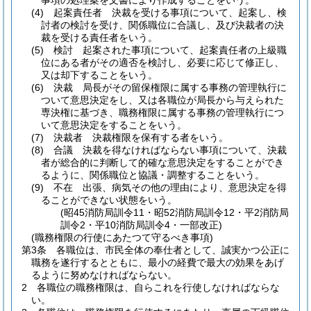
事項の処理案を文書により作成することをいう。
(4)
起案責任者 決裁を受ける事項について、起案し、検
討者の検討を受け、関係職位に合議し、及び決裁者の決
裁を受ける責任者をいう。
(5)
検討 起案された事項について、起案責任者の上級職
位にある者がその適否を検討し、必要に応じて修正し、
又は却下することをいう。
(6)
決裁 局長がその留保権限に属する事務の管理執行に
ついて意思決定をし、又は各職位が局長から与えられた
専決権に基づき、職務権限に属する事務の管理執行につ
いて意思決定をすることをいう。
(7)
決裁者 決裁権限を保有する者をいう。
(8)
合議 決裁を得なければならない事項について、決裁
者が総合的に判断して的確な意思決定をすることができ
るように、関係職位と協議・調整することをいう。
(9)
不在 出張、病気その他の理由により、意思決定を得
ることができない状態をいう。
(昭45消防局訓令11・昭52消防局訓令12・平2消防局
訓令2・平10消防局訓令4・一部改正)
(職務権限の行使にあたつて守るべき事項)
第3条
各職位は、市民全体の奉仕者として、誠実かつ公正に
職務を遂行するとともに、最小の経費で最大の効果をあげ
るように努めなければならない。
2
各職位の職務権限は、自らこれを行使しなければならな
い。