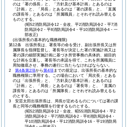
のは「署の係長」と、「方針及び基本計画」とあるのは
「計画」と、「局長」とあるのは「署の課長」と、「直属
の課長等」とあるのは「所属職員」とそれぞれ読み替える
ものとする。
(昭52消防局訓令12・全改、平2消防局訓令2・平7消
防局訓令2・平8消防局訓令4・平10消防局訓令4・一
部改正)
(出張所長の基本的な職務権限)
第12条
出張所長は、署長等の命を受け、副出張所長又は所
属隊長を指揮監督し、署長等が決定した署の実施計画又は
署の課の細部実施計画に基づき所管事務の具体的、細目的
な計画を立案し、署長等の承認を得て、これを所属職員に
周知徹底させ、事務の遂行に当たらなければならない。
2
第4条第2項
から
第4項
までの規定は、出張所長の基本的な
職務権限に準用する。
この場合において「局次長」とある
のは「出張所長」と、「方針及び基本計画」とあるのは
「計画」と、「局長」とあるのは「署長等」と、「直属の
課長等」とあるのは「所属隊長」とそれぞれ読み替えるも
のとする。
3
安芸太田出張所長は、局長が定めるものについては署の課
長と同等の職務権限を行使するものとする。
(昭52消防局訓令12・全改、昭55消防局訓令4・平2
消防局訓令2・平7消防局訓令2・平8消防局訓令4・
平10消防局訓令4・平12消防局訓令16・平19消防局
訓令8・一部改正)