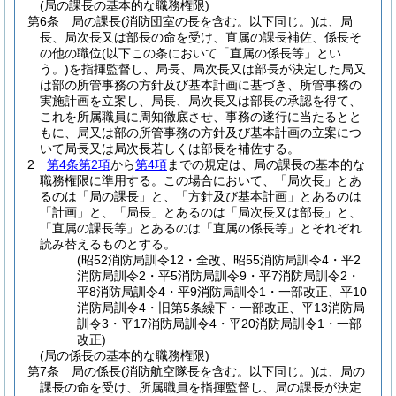
(局の課長の基本的な職務権限)
第6条
局の課長
(消防団室の長を含む。以下同じ。)
は、局
長、局次長又は部長の命を受け、直属の課長補佐、係長そ
の他の職位
(以下この条において「直属の係長等」とい
う。)
を指揮監督し、局長、局次長又は部長が決定した局又
は部の所管事務の方針及び基本計画に基づき、所管事務の
実施計画を立案し、局長、局次長又は部長の承認を得て、
これを所属職員に周知徹底させ、事務の遂行に当たるとと
もに、局又は部の所管事務の方針及び基本計画の立案につ
いて局長又は局次長若しくは部長を補佐する。
2
第4条第2項
から
第4項
までの規定は、局の課長の基本的な
職務権限に準用する。
この場合において、「局次長」とあ
るのは「局の課長」と、「方針及び基本計画」とあるのは
「計画」と、「局長」とあるのは「局次長又は部長」と、
「直属の課長等」とあるのは「直属の係長等」とそれぞれ
読み替えるものとする。
(昭52消防局訓令12・全改、昭55消防局訓令4・平2
消防局訓令2・平5消防局訓令9・平7消防局訓令2・
平8消防局訓令4・平9消防局訓令1・一部改正、平10
消防局訓令4・旧第5条繰下・一部改正、平13消防局
訓令3・平17消防局訓令4・平20消防局訓令1・一部
改正)
(局の係長の基本的な職務権限)
第7条
局の係長
(消防航空隊長を含む。以下同じ。)
は、局の
課長の命を受け、所属職員を指揮監督し、局の課長が決定