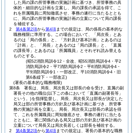
した局の課の所管事務の実施計画に基づき、所管事務の具
体的・細目的な計画を立案し、局の課長の承認を得て、こ
れを所属職員に周知徹底させ、事務の遂行に当たるととも
に、局の課の所管事務の実施計画の立案について局の課長
を補佐する。
2
第4条第2項
から
第4項
までの規定は、局の係長の基本的な
職務権限に準用する。
この場合において、「局次長」とあ
るのは「局の係長」と、「方針及び基本計画」とあるのは
「計画」と、「局長」とあるのは「局の課長」と、「直属
の課長等」とあるのは「所属職員」とそれぞれ読み替える
ものとする。
(昭52消防局訓令12・全改、昭55消防局訓令4・平2
消防局訓令2・平7消防局訓令2・平8消防局訓令4・
平9消防局訓令1・一部改正、平10消防局訓令4・旧
第6条繰下・一部改正)
(署長の基本的な職務権限)
第8条
署長は、局長、局次長又は部長の命を受け、直属の副
署長その他の職位
(以下この条において「直属の副署長等」
という。)
を指揮監督し、局長、局次長又は部長が決定した
局又は部の所管事務の方針及び基本計画に基づき、所管事
務の実施計画を立案し、局長、局次長又は部長の承認を得
て、これを所属職員に周知徹底させ、事務の遂行に当たる
とともに、署に関係のある局又は部の方針及び基本計画の
立案について局長又は局次長若しくは部長を補佐する。
2
第4条第2項
から
第4項
までの規定は、署長の基本的な職務