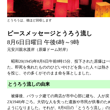
とうろうは、後ほど回収します
ピースメッセージとうろう流し
8月6日日曜日 午後6時～9時
元安川親水護岸（原爆ドーム対岸）
昭和20(1945)年8月6日午前8時15分、投下された原
た。即死を免れたもののひどいやけどを負った人々は熱さ
を投じ、その多くがそのまま命を落としました。
とうろう流しの由来
被爆後、バラック建ての商店が市中心部に建ち、人が戻りつつ
23(1948)年ごろ。大切な人を失った遺族や市民が供養の
ようになりました。それが、8月6日の「とうろう流し」