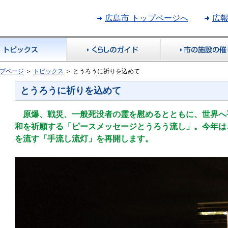
広島市 トップページへ
広
ップページ
＞
トピックス
＞
とうろうに祈りを込めて
とうろうに祈りを込めて
原爆、戦災、一般死没者の霊を慰めるとともに、世界へ
和を祈願する「ピースメッセージとうろう流し」。今年は
を流す「手流し流灯」を再開します。