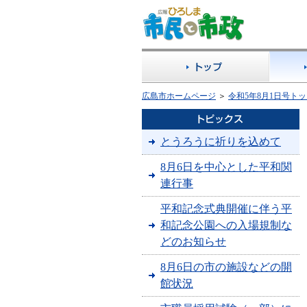
広島市ホームページ
＞
令和5年8月1日号ト
とうろうに祈りを込めて
8月6日を中心とした平和関
連行事
平和記念式典開催に伴う平
和記念公園への入場規制な
どのお知らせ
8月6日の市の施設などの開
館状況