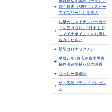
市職員採用試験（一部）に
適性検査（SPI3〈エスピー
アイスリー〉）を導入
お早めにマイナンバーカー
ドを受け取り、9月末まで
にマイナポイントをお申し
込みください
新型コロナワクチン
平成26年8月広島豪雨災害
犠牲者追悼献花台の設置
はっしー漫遊記
ザ・広島ブランドプレゼン
ト