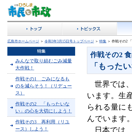
広島市ホームページ
＞
令和3年3月15日号トップページ
＞
特集
＞
作戦その2 
作戦その2 
みんなで取り組むごみ減量
「もったい
大作戦！
作戦その1 ごみになるも
世界では、
のを減らそう！（リデュー
ス）
います。生
作戦その2 「もったいな
られる量にも
い」の心を大切にしよう！
んでいます
作戦その3 再利用（リユ
日本では、
ース）しよう！