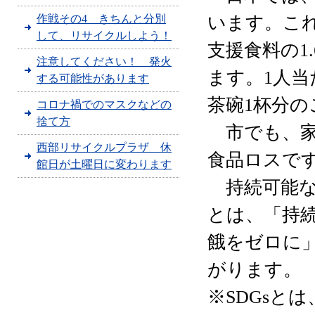
作戦その4 きちんと分別
います。こ
して、リサイクルしよう！
支援食料の1
注意してください！ 発火
ます。1人当
する可能性があります
茶碗1杯分
コロナ禍でのマスクなどの
捨て方
市でも、家
西部リサイクルプラザ 休
食品ロスで
館日が土曜日に変わります
持続可能な
とは、「持続
餓をゼロに
がります。
※SDGsとは