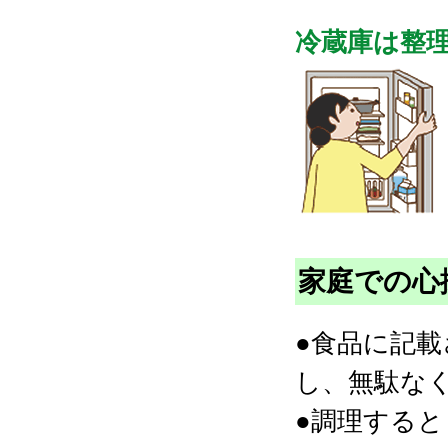
冷蔵庫は整
家庭での心
●食品に記
し、無駄な
●調理する