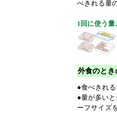
べきれる量
1回に使う
外食のとき
●食べきれ
●量が多い
ーフサイズ