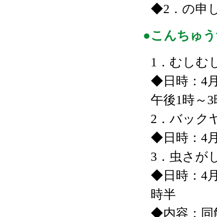
◆2．の申
●こんちゅ
1．むしむ
◆日時：4
午後1時～3
2．バック
◆日時：4
3．虫さが
◆日時：4月
時半
◆内容：同