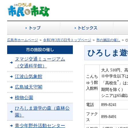
広島市ホームページ
＞
令和3年3月15日号トップページ
＞
市の施設の催し
＞
ひろしま遊
ヌマジ交通ミュージアム
（交通科学館）
大人 510円、
※中学生以下
江波山気象館
こんち
*
ゅう館
「高校生
」は
広島城天守閣
入館料
期間を除く）
シニアは65歳
植物公園
電話
899-8241
ひろしま遊学の森（森林公
ファク
園）
899-8491
ス
青少年野外活動センター