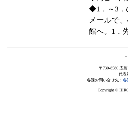
◆1．～3
メールで、
館へ。1．先
－
〒730-8586
代表電
各課お問い合せ先：
各
Copyright © HIROS