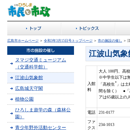
広島市ホームページ
＞
令和3年3月15日号トップページ
＞
市の施設の催し
＞
江波山気象
ヌマジ交通ミュージアム
（交通科学館）
大人 100円、高
※中学生以下は
江波山気象館
*
入館
「高校生
」は土
広島城天守閣
料
間を除く） ●「
アは65歳以上の
植物公園
ひろしま遊学の森（森林公
電話
231-0177
園）
ファ
234-1013
青少年野外活動センター
クス