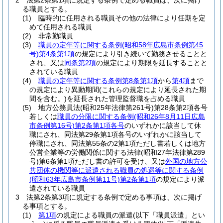
2
法第2条第1項に規定する条例で定める職員は、次に掲げ
る職員とする。
(1)
臨時的に任用される職員その他の法律により任期を定
めて任用される職員
(2)
非常勤職員
(3)
職員の定年等に関する条例
(昭和58年広島市条例第45
号)
第4条第1項
の規定により引き続いて勤務させることと
され、又は
同条第2項
の規定により期限を延長することと
されている職員
(4)
職員の定年等に関する条例第8条第1項
から
第4項
まで
の規定により異動期間
(これらの規定により延長された期
間を含む。)
を延長された管理監督職を占める職員
(5)
地方公務員法
(昭和25年法律第261号)
第28条第2項各号
若しくは
職員の分限に関する条例
(昭和26年8月11日広島
市条例第16号)
第2条第1項各号
のいずれかに該当して休
職にされ、同法第29条第1項各号のいずれかに該当して
停職にされ、同法第55条の2第1項ただし書若しくは地方
公営企業等の労働関係に関する法律
(昭和27年法律第289
号)
第6条第1項ただし書の許可を受け、又は
外国の地方公
共団体の機関等に派遣される職員の処遇等に関する条例
(昭和63年広島市条例第11号)
第2条第1項
の規定により派
遣されている職員
3
法第2条第3項に規定する条例で定める事項は、次に掲げ
る事項とする。
(1)
第1項
の規定による職員の派遣
(以下「職員派遣」とい