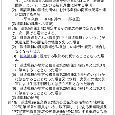
う。)
に係る職員の職員派遣を受ける団体
(以下「派遣先
団体」という。)
における福利厚生に関する事項
(2)
当該職員の派遣先団体における業務の従事状況等の連
絡に関する事項
(平16条例6・令4条例29・一部改正)
(派遣職員の職務への復帰)
第3条
法第5条第1項に規定するその他の条例で定める場合
は、次に掲げる場合とする。
(1)
職員派遣をされた職員
(以下「派遣職員」という。)
が
派遣先団体の役職員の地位を失った場合
(2)
派遣職員の職員派遣が法又はこの条例の規定に適合し
なくなった場合
(3)
前条第1項
に規定する取決めに反することとなった場
合
(4)
派遣職員が地方公務員法第28条第1項第2号又は第3号
に該当することとなった場合
(5)
派遣職員が地方公務員法第28条第2項各号のいずれか
に該当することとなった場合又は水難、火災その他の災
害により生死不明若しくは所在不明となった場合
(6)
派遣職員が地方公務員法第29条第1項第1号又は第3号
に該当することとなった場合
(派遣職員の給与)
第4条
派遣職員
(企業職員
(地方公営企業法
(昭和27年法律第
292号)
第15条の職員をいう。以下同じ。)
である派遣職員及
び技能業務職員
(地方公務員法第57条に規定する単純な労務