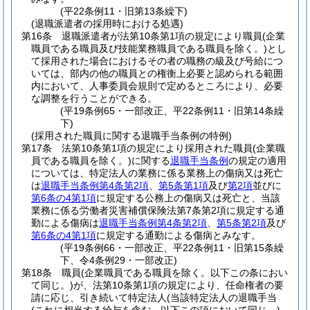
(平22条例11・旧第13条繰下)
(退職派遣者の採用時における処遇)
第16条
退職派遣者が法第10条第1項の規定により職員
(企業
職員である職員及び技能業務職員である職員を除く。)
とし
て採用された場合におけるその者の職務の級及び号給につ
いては、部内の他の職員との権衡上必要と認められる範囲
内において、人事委員会規則で定めるところにより、必要
な調整を行うことができる。
(平19条例65・一部改正、平22条例11・旧第14条繰
下)
(採用された職員に関する退職手当条例の特例)
第17条
法第10条第1項の規定により採用された職員
(企業職
員である職員を除く。)
に関する
退職手当条例
の規定の適用
については、特定法人の業務に係る業務上の傷病又は死亡
は
退職手当条例第4条第2項
、
第5条第1項
及び
第2項
並びに
第6条の4第1項
に規定する公務上の傷病又は死亡と、当該
業務に係る労働者災害補償保険法第7条第2項に規定する通
勤による傷病は
退職手当条例第4条第2項
、
第5条第2項
及び
第6条の4第1項
に規定する通勤による傷病とみなす。
(平19条例66・一部改正、平22条例11・旧第15条繰
下、令4条例29・一部改正)
第18条
職員
(企業職員である職員を除く。以下この条におい
て同じ。)
が、法第10条第1項の規定により、任命権者の要
請に応じ、引き続いて特定法人
(当該特定法人の退職手当