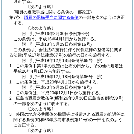
改正する。
〔次のよう略〕
(職員の退職手当に関する条例の一部改正)
第7条
職員の退職手当に関する条例
の一部を次のように改正
する。
〔次のよう略〕
附
則
(平成16年3月30日
条例第6号)
この条例は、平成16年4月1日から施行する。
附
則
(平成18年3月29日
条例第15号)
この条例は、会社法の施行に伴う関係法律の整備等に関す
る法律
(平成17年法律第87号)
の施行の日から施行する。
附
則
(平成19年12月18日
条例第65号 抄)
1
この条例中第1条の規定は公布の日から、その他の規定は
平成20年4月1日から施行する。
附
則
(平成19年12月18日
条例第66号 抄)
1
この条例は、平成20年4月1日から施行する。
附
則
(平成20年9月29日
条例第46号)
1
この条例は、平成20年12月1日から施行する。
2
広島市職員定数条例
(昭和26年3月30日広島市条例第59号)
の一部を次のように改正する。
〔次のよう略〕
3
外国の地方公共団体の機関等に派遣される職員の処遇等に
関する条例
(昭和63年広島市条例第11号)
の一部を次のよう
に改正する。
〔次のよう略〕