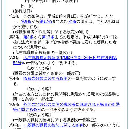
(平22条例11・旧第17条繰下)
附
則
(施行期日)
第1条
この条例は、平成14年4月1日から施行する。
ただ
し、
第8条
から
第17条
まで及び
次条
の規定は、同年3月31日
から施行する。
(退職派遣者の採用等に関する規定の適用)
第2条
第8条
から
第17条
までの規定は、平成14年3月31日以
後に法第10条第1項の任命権者の要請に応じて退職した者
について適用する。
(広島市職員定数条例の一部改正)
第3条
広島市職員定数条例
(昭和26年3月30日広島市条例第
59号)
の一部を次のように改正する。
〔次のよう略〕
(職員の分限に関する条例の一部改正)
第4条
職員の分限に関する条例
の一部を次のように改正す
る。
〔次のよう略〕
(外国の地方公共団体の機関等に派遣される職員の処遇等に
関する条例の一部改正)
第5条
外国の地方公共団体の機関等に派遣される職員の処遇
等に関する条例
の一部を次のように改正する。
〔次のよう略〕
(一般職の職員の給与に関する条例の一部改正)
第6条
一般職の職員の給与に関する条例
の一部を次のように