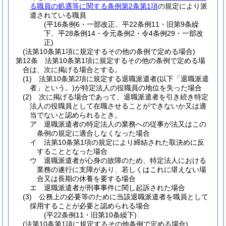
る職員の処遇等に関する条例第2条第1項
の規定により派
遣されている職員
(平16条例6・一部改正、平22条例11・旧第9条繰
下、平28条例14・令元条例2・令4条例29・一部改
正)
(法第10条第1項に規定するその他の条例で定める場合)
第12条
法第10条第1項に規定するその他の条例で定める場
合は、次に掲げる場合とする。
(1)
法第10条第2項に規定する退職派遣者
(以下「退職派遣
者」という。)
が特定法人の役職員の地位を失った場合
(2)
次に掲げる場合であって、退職派遣者を引き続き特定
法人の役職員として在職させることができないか又は適
当でないと認められるとき。
ア
退職派遣者の特定法人の業務への従事が法又はこの
条例の規定に適合しなくなった場合
イ
法第10条第1項の規定により締結された取決めに反
することとなった場合
ウ
退職派遣者が心身の故障のため、特定法人における
業務の遂行に支障があり、若しくはこれに堪えない場
合又は長期の休養を要する場合
エ
退職派遣者が刑事事件に関し起訴された場合
(3)
公務上の必要等のために当該退職派遣者を職員として
採用することが必要と認められる場合
(平22条例11・旧第10条繰下)
(法第10条第1項に規定するその他条例で定める場合)