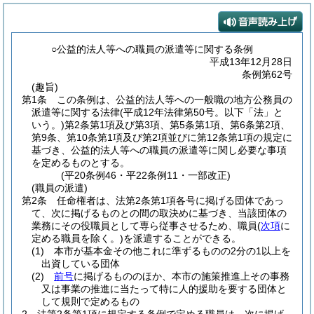
○公益的法人等への職員の派遣等に関する条例
平成13年12月28日
条例第62号
(趣旨)
第1条
この条例は、公益的法人等への一般職の地方公務員の
派遣等に関する法律
(平成12年法律第50号。以下「法」と
いう。)
第2条第1項及び第3項、第5条第1項、第6条第2項、
第9条、第10条第1項及び第2項並びに第12条第1項の規定に
基づき、公益的法人等への職員の派遣等に関し必要な事項
を定めるものとする。
(平20条例46・平22条例11・一部改正)
(職員の派遣)
第2条
任命権者は、法第2条第1項各号に掲げる団体であっ
て、次に掲げるものとの間の取決めに基づき、当該団体の
業務にその役職員として専ら従事させるため、職員
(
次項
に
定める職員を除く。)
を派遣することができる。
(1)
本市が基本金その他これに準ずるものの2分の1以上を
出資している団体
(2)
前号
に掲げるもののほか、本市の施策推進上その事務
又は事業の推進に当たって特に人的援助を要する団体と
して規則で定めるもの