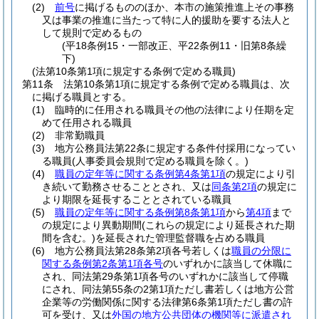
(2)
前号
に掲げるもののほか、本市の施策推進上その事務
又は事業の推進に当たって特に人的援助を要する法人と
して規則で定めるもの
(平18条例15・一部改正、平22条例11・旧第8条繰
下)
(法第10条第1項に規定する条例で定める職員)
第11条
法第10条第1項に規定する条例で定める職員は、次
に掲げる職員とする。
(1)
臨時的に任用される職員その他の法律により任期を定
めて任用される職員
(2)
非常勤職員
(3)
地方公務員法第22条に規定する条件付採用になってい
る職員
(人事委員会規則で定める職員を除く。)
(4)
職員の定年等に関する条例第4条第1項
の規定により引
き続いて勤務させることとされ、又は
同条第2項
の規定に
より期限を延長することとされている職員
(5)
職員の定年等に関する条例第8条第1項
から
第4項
まで
の規定により異動期間
(これらの規定により延長された期
間を含む。)
を延長された管理監督職を占める職員
(6)
地方公務員法第28条第2項各号若しくは
職員の分限に
関する条例第2条第1項各号
のいずれかに該当して休職に
され、同法第29条第1項各号のいずれかに該当して停職
にされ、同法第55条の2第1項ただし書若しくは地方公営
企業等の労働関係に関する法律第6条第1項ただし書の許
可を受け、又は
外国の地方公共団体の機関等に派遣され