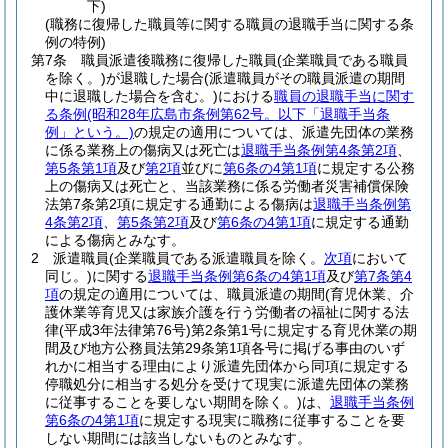
下)
(職務に復帰した職員等に関する職員の退職手当に関する条
例の特例)
第7条
職員派遣後職務に復帰した職員
(企業職員である職員
を除く。)
が退職した場合
(派遣職員がその職員派遣の期間
中に退職した場合を含む。)
における
職員の退職手当に関す
る条例
(昭和28年広島市条例第62号。以下「退職手当条
例」という。)
の規定の適用については、派遣先団体の業務
に係る業務上の傷病又は死亡は
退職手当条例第4条第2項
、
第5条第1項
及び
第2項
並びに
第6条の4第1項
に規定する公務
上の傷病又は死亡と、当該業務に係る労働者災害補償保険
法第7条第2項に規定する通勤による傷病は
退職手当条例第
4条第2項
、
第5条第2項
及び
第6条の4第1項
に規定する通勤
による傷病とみなす。
2
派遣職員
(企業職員である派遣職員を除く。
次項
において
同じ。)
に関する
退職手当条例第6条の4第1項
及び
第7条第4
項
の規定の適用については、職員派遣の期間
(育児休業、介
護休業等育児又は家族介護を行う労働者の福祉に関する法
律
(平成3年法律第76号)
第2条第1号に規定する育児休業の期
間及び地方公務員法第29条第1項各号に掲げる事由のいず
れかに相当する理由により派遣先団体から同項に規定する
停職処分に相当する処分を受けて現実に派遣先団体の業務
に従事することを要しない期間を除く。)
は、
退職手当条例
第6条の4第1項
に規定する現実に職務に従事することを要
しない期間には該当しないものとみなす。