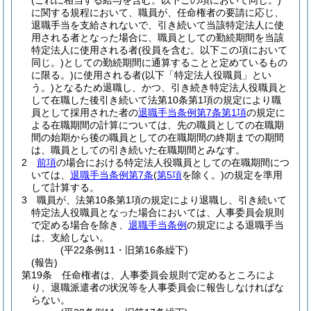
(これに相当する給与を含む。以下この項において同じ。)
に関する規程において、職員が、任命権者の要請に応じ、
退職手当を支給されないで、引き続いて当該特定法人に使
用される者となった場合に、職員としての勤続期間を当該
特定法人に使用される者
(役員を含む。以下この項において
同じ。)
としての勤続期間に通算することと定めているもの
に限る。)
に使用される者
(以下「特定法人役職員」とい
う。)
となるため退職し、かつ、引き続き特定法人役職員と
して在職した後引き続いて法第10条第1項の規定により職
員として採用された者の
退職手当条例第7条第1項
の規定に
よる在職期間の計算については、先の職員としての在職期
間の始期から後の職員としての在職期間の終期までの期間
は、職員としての引き続いた在職期間とみなす。
2
前項
の場合における特定法人役職員としての在職期間につ
いては、
退職手当条例第7条
(
第5項
を除く。)
の規定を準用
して計算する。
3
職員が、法第10条第1項の規定により退職し、引き続いて
特定法人役職員となった場合においては、人事委員会規則
で定める場合を除き、
退職手当条例
の規定による退職手当
は、支給しない。
(平22条例11・旧第16条繰下)
(報告)
第19条
任命権者は、人事委員会規則で定めるところによ
り、退職派遣者の状況等を人事委員会に報告しなければな
らない。