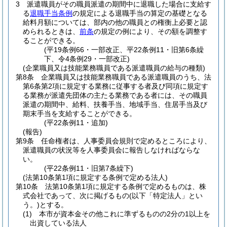
3
派遣職員がその職員派遣の期間中に退職した場合に支給す
る
退職手当条例
の規定による退職手当の算定の基礎となる
給料月額については、部内の他の職員との権衡上必要と認
められるときは、
前条
の規定の例により、その額を調整す
ることができる。
(平19条例66・一部改正、平22条例11・旧第6条繰
下、令4条例29・一部改正)
(企業職員又は技能業務職員である派遣職員の給与の種類)
第8条
企業職員又は技能業務職員である派遣職員のうち、法
第6条第2項に規定する業務に従事する者及び同項に規定す
る業務が派遣先団体の主たる業務である者には、その職員
派遣の期間中、給料、扶養手当、地域手当、住居手当及び
期末手当を支給することができる。
(平22条例11・追加)
(報告)
第9条
任命権者は、人事委員会規則で定めるところにより、
派遣職員の状況等を人事委員会に報告しなければならな
い。
(平22条例11・旧第7条繰下)
(法第10条第1項に規定する条例で定める法人)
第10条
法第10条第1項に規定する条例で定めるものは、株
式会社であって、次に掲げるもの
(以下「特定法人」とい
う。)
とする。
(1)
本市が資本金その他これに準ずるものの2分の1以上を
出資している法人