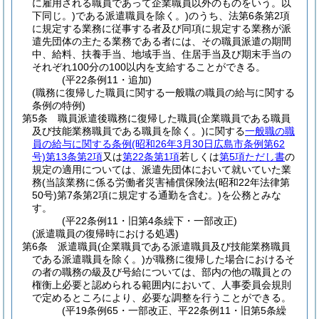
に雇用される職員であって企業職員以外のものをいう。以
下同じ。)
である派遣職員を除く。)
のうち、法第6条第2項
に規定する業務に従事する者及び同項に規定する業務が派
遣先団体の主たる業務である者には、その職員派遣の期間
中、給料、扶養手当、地域手当、住居手当及び期末手当の
それぞれ100分の100以内を支給することができる。
(平22条例11・追加)
(職務に復帰した職員に関する一般職の職員の給与に関する
条例の特例)
第5条
職員派遣後職務に復帰した職員
(企業職員である職員
及び技能業務職員である職員を除く。)
に関する
一般職の職
員の給与に関する条例
(昭和26年3月30日広島市条例第62
号)
第13条第2項
又は
第22条第1項
若しくは
第5項ただし書
の
規定の適用については、派遣先団体において就いていた業
務
(当該業務に係る労働者災害補償保険法
(昭和22年法律第
50号)
第7条第2項に規定する通勤を含む。)
を公務とみな
す。
(平22条例11・旧第4条繰下・一部改正)
(派遣職員の復帰時における処遇)
第6条
派遣職員
(企業職員である派遣職員及び技能業務職員
である派遣職員を除く。)
が職務に復帰した場合におけるそ
の者の職務の級及び号給については、部内の他の職員との
権衡上必要と認められる範囲内において、人事委員会規則
で定めるところにより、必要な調整を行うことができる。
(平19条例65・一部改正、平22条例11・旧第5条繰