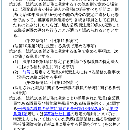
第13条
法第10条第1項に規定するその他条例で定める場合
は、退職派遣者が特定法人の業務に従事すべき期間に、刑
法
(明治40年法律第45号)
その他の法令の規定に違反した場
合であって、当該退職派遣者が引き続き職員として在職し
たものとみなしたならば、地方公務員法第29条の規定によ
る懲戒免職の処分を行うことが適当と認められるときとす
る。
(平22条例11・旧第11条繰下)
(法第10条第2項に規定する条例で定める事項)
第14条
法第10条第2項に規定する条例で定める事項は、次
に掲げる事項とする。
(1)
法第10条第1項に規定する要請に係る職員の特定法人
における福利厚生に関する事項
(2)
前号
に規定する職員の特定法人における業務の従事状
況等の連絡に関する事項
(平22条例11・旧第12条繰下)
(採用された職員に関する一般職の職員の給与に関する条例
の特例)
第15条
法第10条第1項の規定により採用された職員
(企業職
員である職員及び技能業務職員である職員を除く。)
に関す
る
一般職の職員の給与に関する条例第13条第2項
又は
第22
条第1項
若しくは
第5項ただし書
の規定の適用については、
特定法人において就いていた業務
(当該業務に係る労働者災
害補償保険法第7条第2項に規定する通勤を含む。)
を公務と
みなす。