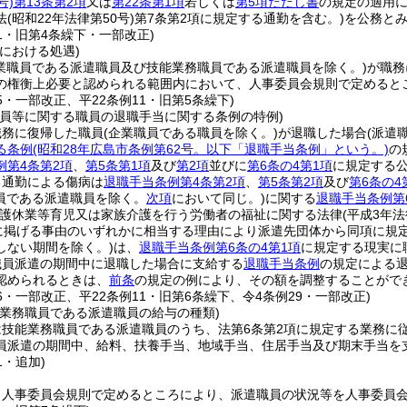
号)
第13条第2項
又は
第22条第1項
若しくは
第5項ただし書
の規定の適用
法
(昭和22年法律第50号)
第7条第2項に規定する通勤を含む。)
を公務と
11・旧第4条繰下・一部改正)
における処遇)
企業職員である派遣職員及び技能業務職員である派遣職員を除く。)
が職務
の権衡上必要と認められる範囲内において、人事委員会規則で定めると
65・一部改正、平22条例11・旧第5条繰下)
職員等に関する職員の退職手当に関する条例の特例)
職務に復帰した職員
(企業職員である職員を除く。)
が退職した場合
(派遣
る条例
(昭和28年広島市条例第62号。以下「退職手当条例」という。)
の
例第4条第2項
、
第5条第1項
及び
第2項
並びに
第6条の4第1項
に規定する
る通勤による傷病は
退職手当条例第4条第2項
、
第5条第2項
及び
第6条の4
員である派遣職員を除く。
次項
において同じ。)
に関する
退職手当条例第
介護休業等育児又は家族介護を行う労働者の福祉に関する法律
(平成3年法
号に掲げる事由のいずれかに相当する理由により派遣先団体から同項に規
しない期間を除く。)
は、
退職手当条例第6条の4第1項
に規定する現実に
職員派遣の期間中に退職した場合に支給する
退職手当条例
の規定による
認められるときは、
前条
の規定の例により、その額を調整することがで
66・一部改正、平22条例11・旧第6条繰下、令4条例29・一部改正)
能業務職員である派遣職員の給与の種類)
は技能業務職員である派遣職員のうち、法第6条第2項に規定する業務に
員派遣の期間中、給料、扶養手当、地域手当、住居手当及び期末手当を
1・追加)
、人事委員会規則で定めるところにより、派遣職員の状況等を人事委員