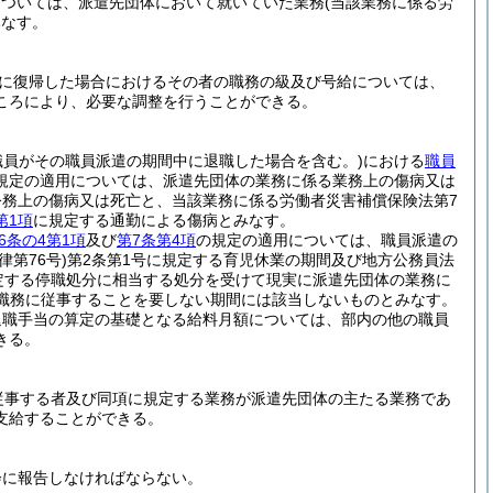
については、派遣先団体において就いていた業務
(当該業務に係る労
みなす。
に復帰した場合におけるその者の職務の級及び号給については、
ころにより、必要な調整を行うことができる。
職員がその職員派遣の期間中に退職した場合を含む。)
における
職員
規定の適用については、派遣先団体の業務に係る業務上の傷病又は
公務上の傷病又は死亡と、当該業務に係る労働者災害補償保険法第7
第1項
に規定する通勤による傷病とみなす。
6条の4第1項
及び
第7条第4項
の規定の適用については、職員派遣の
律第76号)
第2条第1号に規定する育児休業の期間及び地方公務員法
定する停職処分に相当する処分を受けて現実に派遣先団体の業務に
職務に従事することを要しない期間には該当しないものとみなす。
退職手当の算定の基礎となる給料月額については、部内の他の職員
きる。
従事する者及び同項に規定する業務が派遣先団体の主たる業務であ
支給することができる。
会に報告しなければならない。