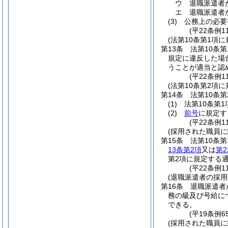
ウ
退職派遣者
エ
退職派遣者
(3)
公務上の必要
(平22条例1
(法第10条第1項
第13条
法第10条
規定に違反した場
うことが適当と認
(平22条例1
(法第10条第2項
第14条
法第10条
(1)
法第10条第
(2)
前号
に規定す
(平22条例1
(採用された職員
第15条
法第10条
13条第2項
又は
第2
第2項に規定する通
(平22条例1
(退職派遣者の採用
第16条
退職派遣者
務の級及び号給に
できる。
(平19条例
(採用された職員