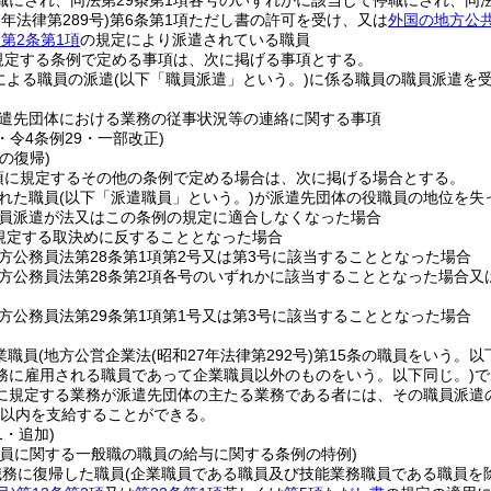
職にされ、同法第29条第1項各号のいずれかに該当して停職にされ、同法
7年法律第289号)
第6条第1項ただし書の許可を受け、又は
外国の地方公
)
第2条第1項
の規定により派遣されている職員
規定する条例で定める事項は、次に掲げる事項とする。
による職員の派遣
(以下「職員派遣」という。)
に係る職員の職員派遣を
遣先団体における業務の従事状況等の連絡に関する事項
6・令4条例29・一部改正)
の復帰)
1項に規定するその他の条例で定める場合は、次に掲げる場合とする。
れた職員
(以下「派遣職員」という。)
が派遣先団体の役職員の地位を失
員派遣が法又はこの条例の規定に適合しなくなった場合
規定する取決めに反することとなった場合
方公務員法第28条第1項第2号又は第3号に該当することとなった場合
方公務員法第28条第2項各号のいずれかに該当することとなった場合
方公務員法第29条第1項第1号又は第3号に該当することとなった場合
業職員
(地方公営企業法
(昭和27年法律第292号)
第15条の職員をいう。以
務に雇用される職員であって企業職員以外のものをいう。以下同じ。)
で
に規定する業務が派遣先団体の主たる業務である者には、その職員派遣
00以内を支給することができる。
1・追加)
職員に関する一般職の職員の給与に関する条例の特例)
職務に復帰した職員
(企業職員である職員及び技能業務職員である職員を除