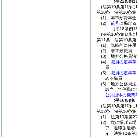
(平22条例
(法第10条第1項
第10条
法第10条
(1)
本市が資本金
(2)
前号
に掲げる
(平18条例
(法第10条第1項
第11条
法第10条
(1)
臨時的に任用
(2)
非常勤職員
(3)
地方公務員法
(4)
職員の定年等
員
(5)
職員の定年等
める職員
(6)
地方公務員法
該当して停職に
公共団体の機関
(平16条例
(法第10条第1項
第12条
法第10条
(1)
法第10条第
(2)
次に掲げる場
ア
退職派遣者
イ
法第10条