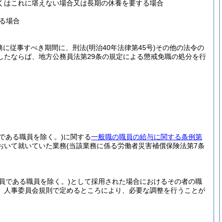
くはこれに堪えない場合又は長期の休養を要する場合
る場合
務に従事すべき期間に、刑法
(明治40年法律第45号)
その他の法令の
したならば、地方公務員法第29条の規定による懲戒免職の処分を行
である職員を除く。)
に関する
一般職の職員の給与に関する条例第
おいて就いていた業務
(当該業務に係る労働者災害補償保険法第7条
員である職員を除く。)
として採用された場合におけるその者の職
、人事委員会規則で定めるところにより、必要な調整を行うことが