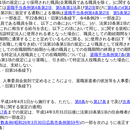
第1項の規定により採用された職員
(企業職員である職員を除く。)
に関す
亡は
退職手当条例第4条第2項
、
第5条第1項
及び
第2項
並びに
第6条の4第
条第2項に規定する通勤による傷病は
退職手当条例第4条第2項
、
第5条第
66・一部改正、平22条例11・旧第15条繰下、令4条例29・一部改正)
職員である職員を除く。以下この条において同じ。)
が、法第10条第1
(これに相当する給与を含む。以下この項において同じ。)
に関する規程
当該特定法人に使用される者となった場合に、職員としての勤続期間を
期間に通算することと定めているものに限る。)
に使用される者
(以下「
て在職した後引き続いて法第10条第1項の規定により職員として採用さ
としての在職期間の始期から後の職員としての在職期間の終期までの期
ける特定法人役職員としての在職期間については、
退職手当条例第7条
(
第
条第1項の規定により退職し、引き続いて特定法人役職員となった場合
当は、支給しない。
1・旧第16条繰下)
、人事委員会規則で定めるところにより、退職派遣者の状況等を人事委
1・旧第17条繰下)
平成14年4月1日から施行する。
ただし、
第8条
から
第17条
まで及び
次
等に関する規定の適用)
17条
までの規定は、平成14年3月31日以後に法第10条第1項の任命権
例の一部改正)
定数条例
(昭和26年3月30日広島市条例第59号)
の一部を次のように改正す
略〕