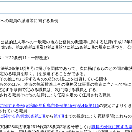
等への職員の派遣等に関する条例
、公益的法人等への一般職の地方公務員の派遣等に関する法律
(平成12
、第9条、第10条第1項及び第2項並びに第12条第1項の規定に基づき
46・平22条例11・一部改正)
、法第2条第1項各号に掲げる団体であって、次に掲げるものとの間の取
定める職員を除く。)
を派遣することができる。
その他これに準ずるものの2分の1以上を出資している団体
もののほか、本市の施策推進上その事務又は事業の推進に当たって特に
規定する条例で定める職員は、次に掲げる職員とする。
される職員その他の法律により任期を定めて任用される職員
に関する条例
(昭和58年広島市条例第45号)
第4条第1項
の規定により引き
されている職員
に関する条例第8条第1項
から
第4項
までの規定により異動期間
(これら
(昭和25年法律第261号)
第28条第2項各号若しくは
職員の分限に関する