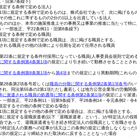
11・旧第7条繰下)
に規定する条例で定める法人)
第1項に規定する条例で定めるものは、株式会社であって、次に掲げるも
その他これに準ずるものの2分の1以上を出資している法人
もののほか、本市の施策推進上その事務又は事業の推進に当たって特に
15・一部改正、平22条例11・旧第8条繰下)
に規定する条例で定める職員)
第1項に規定する条例で定める職員は、次に掲げる職員とする。
される職員その他の法律により任期を定めて任用される職員
第22条に規定する条件付採用になっている職員
(人事委員会規則で定め
に関する条例第4条第1項
の規定により引き続いて勤務させることとされ
に関する条例第8条第1項
から
第4項
までの規定により異動期間
(これら
第28条第2項各号若しくは
職員の分限に関する条例第2条第1項各号
のい
され、同法第55条の2第1項ただし書若しくは地方公営企業等の労働関係
等に派遣される職員の処遇等に関する条例第2条第1項
の規定により派遣
6・一部改正、平22条例11・旧第9条繰下、平28条例14・令元条例2・令4
に規定するその他の条例で定める場合)
第1項に規定するその他の条例で定める場合は、次に掲げる場合とする。
2項に規定する退職派遣者
(以下「退職派遣者」という。)
が特定法人の役
合であって、退職派遣者を引き続き特定法人の役職員として在職させる
の特定法人の業務への従事が法又はこの条例の規定に適合しなくなった
第1項の規定により締結された取決めに反することとなった場合