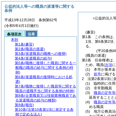
公益的法人等への職員の派遣等に関する
条例
○公益的法人
平成13年12月28日 条例第62号
(令和5年4月1日施行)
(趣旨)
条項目次
沿革
第1条
この条例は
本則
1項、第6条第2項
第1条
(趣旨)
る。
第2条
(職員の派遣)
(平20条例
第3条
(派遣職員の職務への復帰)
(職員の派遣)
第4条
(派遣職員の給与)
第2条
任命権者は
第5条
(職務に復帰した職員に関する一
ため、職員
(
次項
に
般職の職員の給与に関する条例の特
(1)
本市が基本金
例)
(2)
前号
に掲げる
第6条
(派遣職員の復帰時における処
2
法第2条第1項に
遇)
(1)
臨時的に任用
第7条
(職務に復帰した職員等に関する
(2)
非常勤職員
職員の退職手当に関する条例の特例)
(3)
職員の定年等
第8条
(企業職員又は技能業務職員であ
延長することと
る派遣職員の給与の種類)
(4)
職員の定年等
第9条
(報告)
める職員
第10条
(法第10条第1項に規定する条
(5)
地方公務員法
例で定める法人)