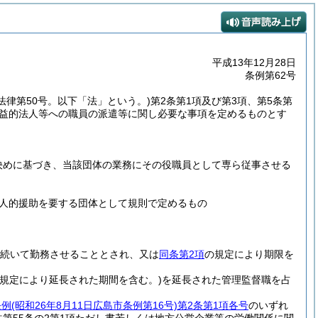
平成13年12月28日
条例第62号
年法律第50号。以下「法」という。)
第2条第1項及び第3項、第5条第
、公益的法人等への職員の派遣等に関し必要な事項を定めるものとす
決めに基づき、当該団体の業務にその役職員として専ら従事させる
人的援助を要する団体として規則で定めるもの
続いて勤務させることとされ、又は
同条第2項
の規定により期限を
の規定により延長された期間を含む。)
を延長された管理監督職を占
条例
(昭和26年8月11日広島市条例第16号)
第2条第1項各号
のいずれ