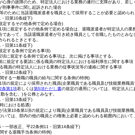
が心身の故障のため、特定法人における業務の遂行に支障があり、若し
が刑事事件に関し起訴された場合
等のために当該退職派遣者を職員として採用することが必要と認められ
1・旧第10条繰下)
に規定するその他条例で定める場合)
第1項に規定するその他条例で定める場合は、退職派遣者が特定法人の業
合であって、当該退職派遣者が引き続き職員として在職したものとみな
められるときとする。
1・旧第11条繰下)
に規定する条例で定める事項)
第2項に規定する条例で定める事項は、次に掲げる事項とする。
1項に規定する要請に係る職員の特定法人における福利厚生に関する事項
る職員の特定法人における業務の従事状況等の連絡に関する事項
1・旧第12条繰下)
に関する一般職の職員の給与に関する条例の特例)
第1項の規定により採用された職員
(企業職員である職員及び技能業務職員
2条第1項
若しくは
第5項ただし書
の規定の適用については、特定法人に
勤を含む。)
を公務とみなす。
1・旧第13条繰下)
時における処遇)
が法第10条第1項の規定により職員
(企業職員である職員及び技能業務職
ついては、部内の他の職員との権衡上必要と認められる範囲内において
65・一部改正、平22条例11・旧第14条繰下)
に関する退職手当条例の特例)