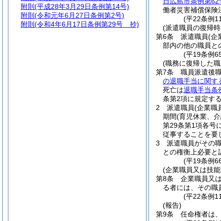
日広島市条例第62
附則
(平成28年3月29日条例第14号)
働者災害補償保険
附則
(令和元年6月27日条例第2号)
(平22条例
附則
(令和4年6月17日条例第29号 抄)
(派遣職員の復帰時
第6条
派遣職員
(
部内の他の職員と
(平19条例
(職務に復帰した
第7条
職員派遣後
の退職手当に関す
死亡は
退職手当条
条第2項に規定す
2
派遣職員
(企業職
期間
(育児休業、
第29条第1項各
従事することを要
3
派遣職員がその
との権衡上必要と
(平19条例
(企業職員又は技
第8条
企業職員又
る者には、その職
(平22条例1
(報告)
第9条
任命権者は