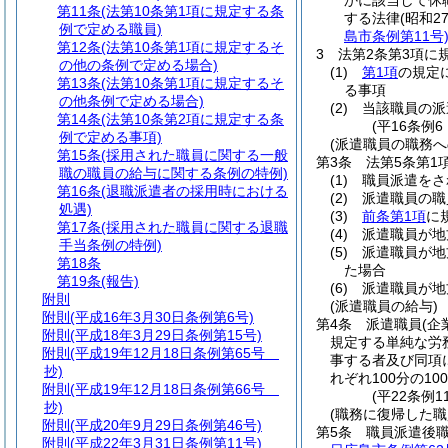
かに該当して休
第11条
(法第10条第1項に規定する条
する法律
(昭和2
例で定める職員)
島市条例第11号
第12条
(法第10条第1項に規定するそ
3
法第2条第3項に
の他の条例で定める場合)
(1)
第1項
の規定
第13条
(法第10条第1項に規定するそ
る事項
の他条例で定める場合)
(2)
当該職員の派
第14条
(法第10条第2項に規定する条
(平16条例
例で定める事項)
(派遣職員の職務へ
第15条
(採用された職員に関する一般
第3条
法第5条第
職の職員の給与に関する条例の特例)
(1)
職員派遣をさ
第16条
(退職派遣者の採用時における
(2)
派遣職員の職
処遇)
(3)
前条第1項
に
第17条
(採用された職員に関する退職
(4)
派遣職員が地
手当条例の特例)
(5)
派遣職員が地
第18条
た場合
第19条
(報告)
(6)
派遣職員が地
附則
(派遣職員の給与)
附則
(平成16年3月30日条例第6号)
第4条
派遣職員
(企
附則
(平成18年3月29日条例第15号)
規定する単純な労
附則
(平成19年12月18日条例第65号
事する者及び同項
抄)
れぞれ100分の1
附則
(平成19年12月18日条例第66号
(平22条例1
抄)
(職務に復帰した
附則
(平成20年9月29日条例第46号)
第5条
職員派遣後
附則
(平成22年3月31日条例第11号)