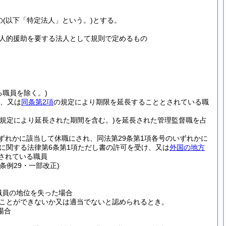
の
(以下「特定法人」という。)
とする。
人的援助を要する法人として規則で定めるもの
る職員を除く。)
、又は
同条第2項
の規定により期限を延長することとされている職
の規定により延長された期間を含む。)
を延長された管理監督職を占
ずれかに該当して休職にされ、同法第29条第1項各号のいずれかに
に関する法律第6条第1項ただし書の許可を受け、又は
外国の地方
されている職員
条例29・一部改正)
職員の地位を失った場合
ことができないか又は適当でないと認められるとき。
場合