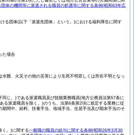
第55条の2第1項ただし書若しくは地方公営企業等の労働関係に関
共団体の機関等に派遣される職員の処遇等に関する条例
(昭和63年広
受ける団体
(以下「派遣先団体」という。)
における福利厚生に関す
った場合
又は水難、火災その他の災害により生死不明若しくは所在不明となっ
下同じ。)
である派遣職員及び技能業務職員
(地方公務員法第57条に
ある派遣職員を除く。)
のうち、法第6条第2項に規定する業務に従
の期間中、給料、扶養手当、地域手当、住居手当及び期末手当のそ
く。)
に関する
一般職の職員の給与に関する条例
(昭和26年3月30