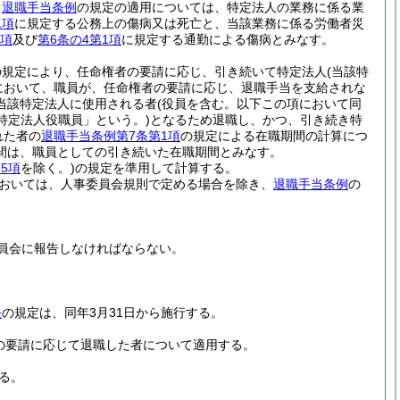
る
退職手当条例
の規定の適用については、特定法人の業務に係る業
1項
に規定する公務上の傷病又は死亡と、当該業務に係る労働者災
2項
及び
第6条の4第1項
に規定する通勤による傷病とみなす。
項の規定により、任命権者の要請に応じ、引き続いて特定法人
(当該特
において、職員が、任命権者の要請に応じ、退職手当を支給されな
当該特定法人に使用される者
(役員を含む。以下この項において同
特定法人役職員」という。)
となるため退職し、かつ、引き続き特
れた者の
退職手当条例第7条第1項
の規定による在職期間の計算につ
間は、職員としての引き続いた在職期間とみなす。
5項
を除く。)
の規定を準用して計算する。
においては、人事委員会規則で定める場合を除き、
退職手当条例
の
員会に報告しなければならない。
条
の規定は、同年3月31日から施行する。
者の要請に応じて退職した者について適用する。
る。