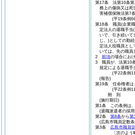
第17条
法第10条
務上の傷病又は死
害補償保険法第7
(平19条例
第18条
職員
(企業
定法人の退職手当
いで、引き続いて
じ。)
としての勤続
定法人役職員とし
いては、先の職員
2
前項
の場合にお
3
職員が、法第10
規定による退職手
(平22条例1
(報告)
第19条
任命権者は
(平22条例1
附
則
(施行期日)
第1条
この条例は、
(退職派遣者の採用
第2条
第8条
から
第
(広島市職員定数条
第3条
広島市職員
〔次のよう