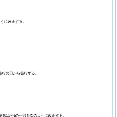
ように改正する。
施行の日から施行する。
例第11号)
の一部を次のように改正する。