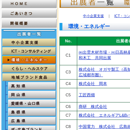
中小企業支援
｜
ICT・コ
環境・エネルギー
No.
出展者
㈱出雲木材市場・㈲日高林
C1
和木工 共同出展
株式会社 オガサ製工（高
C3
広域都市圏）
C4
株式会社 岡本
C5
工匠西畑
C6
商研 株式会社
C7
株式会社 エネルギアL&B
C8
中国電力 株式会社 広島