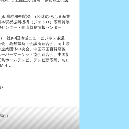
会議所、浜田商工会議所、高知商工会議
社)広島県発明協会、(公財)ひろしま産業
)日本貿易振興機構（ジェトロ）広島貿易
報センター・岡山貿易情報センター
(一社)中国地域ニュービジネス協議
合会、高知県商工会議所連合会、岡山県
小企業団体中央会、中国四国百貨店協
スーパーマーケット協会連合会、中国新
広島ホームテレビ、テレビ新広島、ちゅ
６ＭＨｚ
内）
援課内）