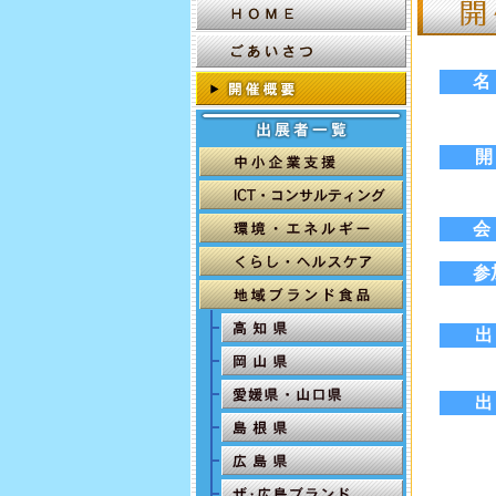
開
参
出
出