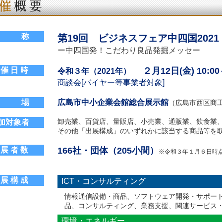
名 称
第19回 ビジネスフェア中四国2021
ー中四国発！こだわり良品発掘メッセー
 催 日 時
２月12日(金) 10:00
令和３年（2021年）
商談会[バイヤー等事業者対象]
会 場
広島市中小企業会館総合展示館
（広島市西区商工
卸売業、百貨店、量販店、小売業、通販業、飲食業
加対象者
その他「出展構成」のいずれかに該当する商品等を
 展 者 数
166社・団体（205小間）
※令和３年１月６日時
 展 構 成
ICT・コンサルティング
情報通信設備・商品、ソフトウェア開発・サポート
品、コンサルティング、業務支援、関連サービス
環境・エネルギー