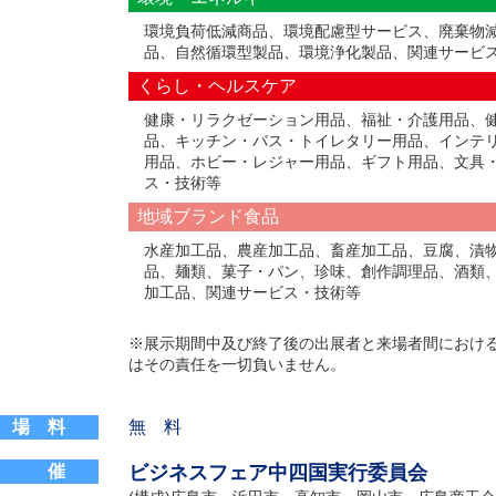
環境負荷低減商品、環境配慮型サービス、廃棄物
品、自然循環型製品、環境浄化製品、関連サービ
くらし・ヘルスケア
健康・リラクゼーション用品、福祉・介護用品、
品、キッチン・バス・トイレタリー用品、インテ
用品、ホビー・レジャー用品、ギフト用品、文具
ス・技術等
地域ブランド食品
水産加工品、農産加工品、畜産加工品、豆腐、漬
品、麺類、菓子・パン、珍味、創作調理品、酒類
加工品、関連サービス・技術等
※展示期間中及び終了後の出展者と来場者間におけ
はその責任を一切負いません。
 場 料
無 料
主 催
ビジネスフェア中四国実行委員会