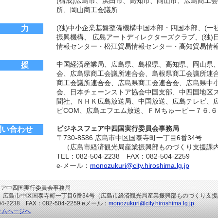
(構成)広島市、浜田市、高知市、岡山市、広島商工
所、岡山商工会議所
(独)中小企業基盤整備機構中国本部・四国本部、(一
協 力
振興機構、 広島アートディレクターズクラブ、(独
情報センター・松江貿易情報センター・高知貿易情
中国経済産業局、広島県、島根県、高知県、岡山県、
後 援
会、広島県商工会議所連合会、島根県商工会議所連
商工会議所連合会、広島県商工会連合会、広島県中
会、日本チェーンストア協会中国支部、中四国地区
聞社、ＮＨＫ広島放送局、中国放送、広島テレビ、
ピCOM、広島エフエム放送、ＦＭちゅーピー７６.
ビジネスフェア中四国実行委員会事務局
問い合わせ
〒730-8586 広島市中区国泰寺町一丁目6番34号
（広島市経済観光局産業振興部ものづくり支援課
TEL：082-504-2238 FAX：082-504-2259
e-メール：
monozukuri@city.hiroshima.lg.jp
ェア中四国実行委員会事務局
586 広島市中区国泰寺町一丁目6番34号（広島市経済観光局産業振興部ものづくり支
04-2238 FAX：082-504-2259 eメール：
monozukuri@city.hiroshima.lg.jp
ームページへ